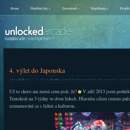
Home
Hudební hry
»
Download
»
StepMania
»
Projekt
4. výlet do Japonska
Napsal
Xsoft
dne 17. 10. 2013 do
Ze světa
|
Komentáře nejsou povolené
u textu s názvem 4. výlet do 
Už to skoro ani nemá cenu psát, že?
V září 2013 jsem podni
Tentokrát na 3 týdny ve dvou lidech. Hlavním cílem (mimo paře
seznamování se s lidmi a kulturou.