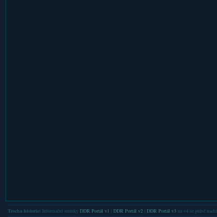
Trocha historie:
Informační stránky
DDR Portál v1
|
DDR Portál v2
|
DDR Portál v3
na v4 se právě nachá