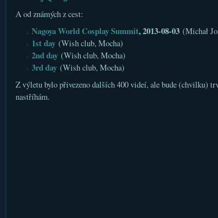
A od známých z cest:
Nagoya World Cosplay Summit
, 2013-08-03
(Michał Jo
1st day
(Wish club, Mocha)
2nd day
(Wish club, Mocha)
3rd day
(Wish club, Mocha)
Z výletu bylo přivezeno dalších 400 videí, ale bude (chvilku) tr
nastříhám.