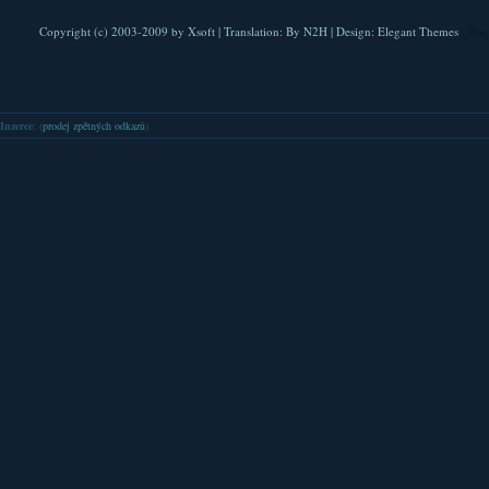
Copyright (c) 2003-2009 by
Xsoft
| Translation:
By N2H
| Design:
Elegant Themes
| Pla
Inzerce
: (
prodej zpětných odkazů
)