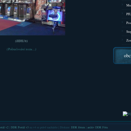
Mu
PIU
Pos
Ste
Zen
(IIDX18)
(Pokračování textu…)
obc
rtál v2
|
DDR Portál v3
na v4 se právě nacházíte | Diskuze:
DDR fórum
|
archiv DDR Fóra