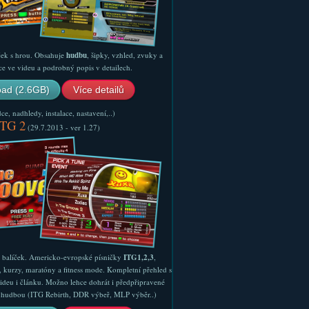
ček s hrou. Obsahuje
hudbu
, šipky, vzhled, zvuky a
ce ve videu a podrobný popis v detailech.
ad (2.6GB)
Více detailů
e, nadhledy, instalace, nastavení,..)
ITG 2
(29.7.2013 - ver 1.27)
ý balíček. Americko-evropské písničky
ITG1,2,3
,
, kurzy, maratóny a fitness mode. Kompletní přehled s
ideu i článku. Možno lehce dohrát i předpřipravené
ší hudbou (ITG Rebirth, DDR výbeř, MLP výběr..)