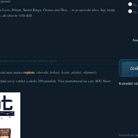
vypnout)
Ne,
Love, Polasir, Speed Kinga, Chance and Dice, .. to je opravdu něco. Jop, hrajte
Ne,
le chce to větší skill.
Sta
ou povolené
u textu s názvem JuBeat Copious
čes
ování nese jméno
copious
. (slovník:
bohatý, hojný, plodný, objemný
).
ejmě nový vzhled a okolo 200 písniček. Více podrobností na a po AOU Show
Kalendář ak
Kalendář akcí
ve