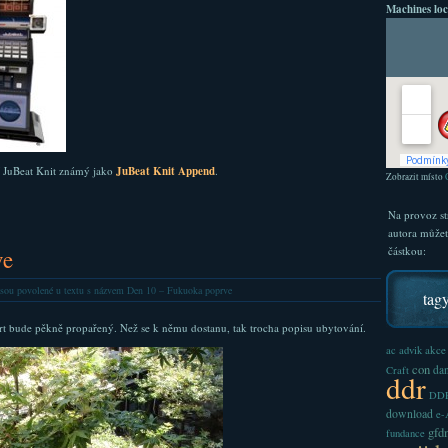
Machines loc
í JuBeat Knit známý jako
JuBeat Knit Append
.
Zobrazit místo
Na provoz st
autora může
částkou:
ve
sou povolené
u textu s názvem Den 10 – Fukuoka poprve
tag
rt bude pěkně propařený. Než se k němu dostanu, tak trocha popisu ubytování.
akce
ac
advik
con
dan
Craft
ddr
DDR
download
e
gfd
fundance