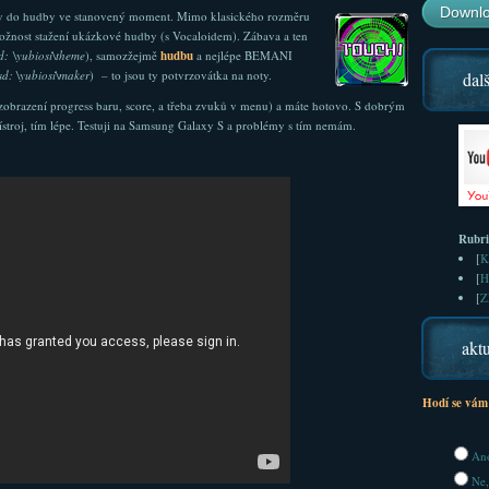
Downlo
oty do hudby ve stanovený moment. Mimo klasického rozměru
žnost stažení ukázkové hudby (s Vocaloidem). Zábava a ten
d: \yubiosi\theme
), samozžejmě
hudbu
a nejlépe BEMANI
sd: \yubiosi\maker
) – to jsou ty potvrzovátka na noty.
dalš
o zobrazení progress baru, score, a třeba zvuků v menu) a máte hotovo. S dobrým
řístroj, tím lépe. Testuji na Samsung Galaxy S a problémy s tím nemám.
Rubr
[
K
[
H
[
Z
aktu
Hodí se vám
Ano
Ne,