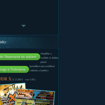
inky:
(doplňte a
do Stepmanie ke stažení
rozšiřte si sbírku
písní)
(ponifikovaná rozšíření
ngy a Trotmania
vzhledu a hudby)
 DDR X
(1.3.2011 - ver 1.01)