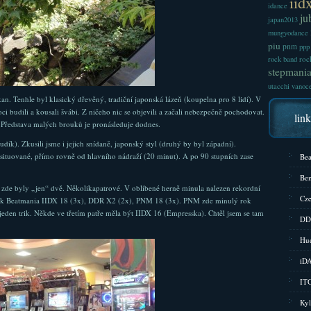
iid
idance
ju
japan2013
mungyodance
piu
pnm
ppp
roc
rock band
stepmani
utacchi
vanoc
an. Tenhle byl klasický dřevěný, tradiční japonská lázeň (koupelna pro 8 lidí). V
oci budili a kousali švábi. Z ničeho nic se objevili a začali nebezpečně pochodovat.
lin
u. Představa malých brouků je pronásleduje dodnes.
dík). Zkusili jsme i jejich snídaně, japonský styl (druhý by byl západní).
 situované, přímo rovně od hlavního nádraží (20 minut). A po 90 stupních zase
Bea
Bem
t zde byly „jen“ dvě. Několikapatrové. V oblíbené herně minula nalezen rekordní
Cze
olik Beatmania IIDX 18 (3x), DDR X2 (2x), PNM 18 (3x). PNM zde minulý rok
l jeden trik. Někde ve třetím patře měla být IIDX 16 (Empresska). Chtěl jsem se tam
DD
Hud
iD
ITG
Kyl