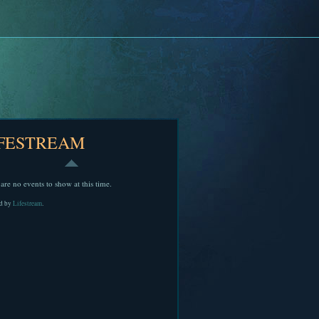
IFESTREAM
are no events to show at this time.
d by
Lifestream
.