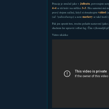
Princip je stručně jako v
JuBeatu
, potvrzujete n
4×4
se dá hrát i na mřížce
3×3
. Hra samotná má mo
pravý dojem začíná, když si donahrajete
vzhled
(
s
(
sd: \yubiosi\songs
) a note
markery
se také hodí (
Pak jen spustit hru, trochu poladit nastavení (jak
sluchem lze upravit i offset lag. Čím výkonnější p
Video ukázka: