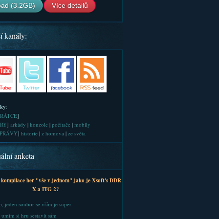
ad (3.2GB)
Více detailů
í kanály:
iky
:
RÁTCE
]
RY
]
arkády
|
konzole
|
počítače
|
mobily
PRÁVY
]
historie
|
z homova
|
ze světa
ální anketa
 kompilace her "vše v jednom" jako je Xsoft's DDR
X a ITG 2?
, jeden soubor se vším je super
 umím si hru sestavit sám