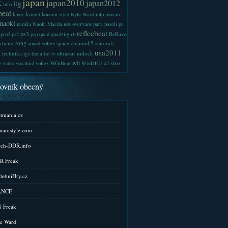
x
japan
japan2010
japan2012
itg
info
beat
kinect
kinec
konami style
Kyle Ward
mlp
mozarc
naoki
naokia
Naoki Maeda
nds
overvans
para
paseli
pc
reflecbeat
ps3
ReRave
pro2
ps2
psp
quad
quad4itg
rb
kband
song
space channel 5
sound voltex
starcraft
a
usa2011
technika
tgs
tnt
unlock
theia
tv
ultrastar
wii
e
video
vocaloid
voltex
WGiBeat
WinDEU
x2
xbox
kovník obecný
tmania.cz
anistyle.com
ch-DDR.info
R Freak
ebniHry.cz
ANCE
 Freak
e Ward