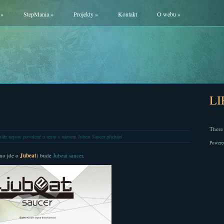
»
StepMania
»
Projekty
»
Kontakt
O webu
»
L
There 
áře nejsou povolené
u textu s názvem Jubeat Saucer přichází
Powere
ano jde o
Jubeat
) bude
Jubeat saucer
.