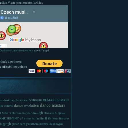
ation
// kde jsou hudební arkády
Czech music machine locations
na větší mapě
ránek a podporu
te
přispět
libovolnou
y
beatmania
android
apple
BEMANI
arcade
BEMANI
dance masters
dance evolution
ce central
djh
 S
ddr x
DefJam Rapstar
diva
DJmaniaX
djmax
e3
ff
-AMUSEMENT
evans
ex
fanfilm
ffs
fiesta
fiesta ex
m
gh
ggr
guitar hero
guitarhero
hatsune miku
hypaa