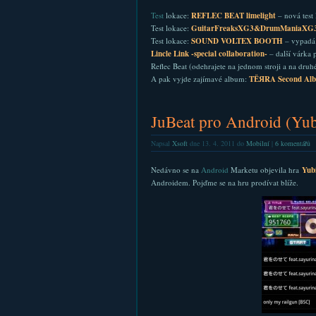
Test
lokace:
REFLEC BEAT limelight
– nová test 
Test lokace:
GuitarFreaksXG3&DrumManiaXG
Test lokace:
SOUND VOLTEX BOOTH
– vypadá
Lincle Link -special collaboration-
– další várka 
Reflec Beat (odehrajete na jednom stroji a na dru
A pak vyjde zajímavé album:
TЁЯRA Second Al
JuBeat pro Android (Yub
Napsal
Xsoft
dne 13. 4. 2011 do
Mobilní
|
6 komentářů
Nedávno se na
Android
Marketu objevila hra
Yub
Androidem. Pojďme se na hru prodívat blíže.