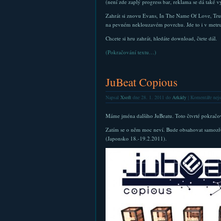
(není zde zaplý progress bar, reklama se dá také 
Zahrát si znovu Evans, In The Name Of Love, True 
na pevném neklouzavém povrchu. Jde to i v metru, a
Chcete si hru zahrát, hledáte download, čtete dál.
(Pokračování textu…)
JuBeat Copious
Napsal
Xsoft
dne 28. 1. 2011 do
Arkády
|
Komentáře nejs
Máme jména dalšího JuBeatu. Toto čtvrté pokrač
Zatím se o něm moc neví. Bude obsahovat samozř
(Japonsko 18.-19.2.2011).