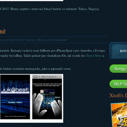
8.4.2012. Herny najdete s testovací lokací budou ve městech: Tokyo, Nagoya,
ně
sou povolené
u textu s názvem JuBeat na iOs mezinárodně
nov
řízeních. Konami vydává verzi JuBeatu pro iPhone/Ipad i pro Ameriku a Evropu.
ropský byl uBeat. Takže pokud jste vlastníkem iOs, tak rychle do
iTunes Store
a
že budou vycházet musicpacky, jako u japonské verze.
Songy 
MLP So
Xsoft's