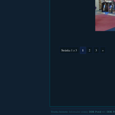
Stránka 1 z 3
1
2
3
»
Trocha historie:
Informační stránky
DDR Portál v1
|
DDR Po