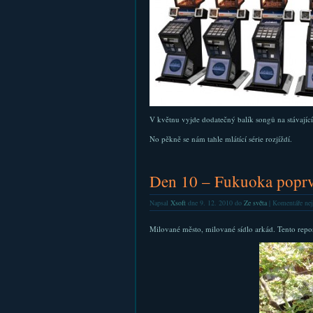
V květnu vyjde dodatečný balík songů na stávajíc
No pěkně se nám tahle mlátící série rozjíždí.
Den 10 – Fukuoka popr
Napsal
Xsoft
dne 9. 12. 2010 do
Ze světa
|
Komentáře nej
Milované město, milované sídlo arkád. Tento repo