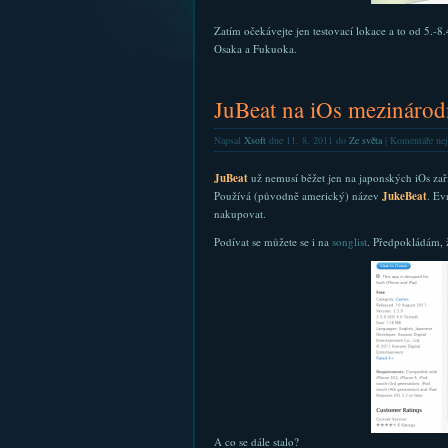
Zatím očekávejte jen testovací lokace a to od 5.-
Osaka a Fukuoka.
JuBeat na iOs mezinárod
Napsal
Xsoft
dne 11. 8. 2011 do
Ze světa
|
Komentáře nej
JuBeat
už nemusí běžet jen na japonských iOs za
Používá (původně americký) název
JukeBeat
. Ev
nakupovat.
Podívat se můžete se i na
songlist
. Předpokládám, 
A co se dále stalo?