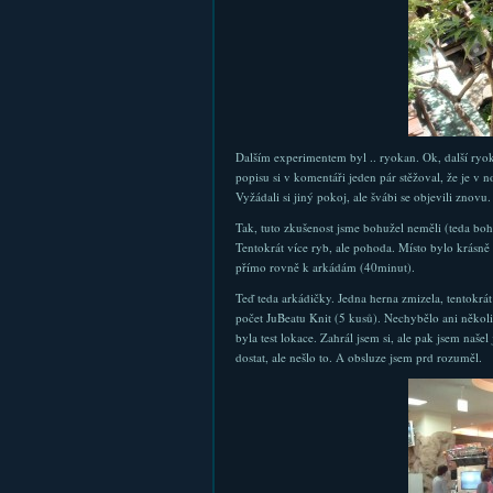
Dalším experimentem byl .. ryokan. Ok, další ryok
popisu si v komentáři jeden pár stěžoval, že je v n
Vyžádali si jiný pokoj, ale švábi se objevili znov
Tak, tuto zkušenost jsme bohužel neměli (teda bohu
Tentokrát více ryb, ale pohoda. Místo bylo krásně
přímo rovně k arkádám (40minut).
Teď teda arkádičky. Jedna herna zmizela, tentokrá
počet JuBeatu Knit (5 kusů). Nechybělo ani něk
byla test lokace. Zahrál jsem si, ale pak jsem naše
dostat, ale nešlo to. A obsluze jsem prd rozuměl.