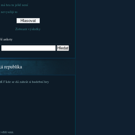
 má hra tu ještě není
 nevyužiji to
Zobrazit výsledky
rší ankety
ká republika
cí
// kde se dá zahrát si hudební hry
 větší verzi.