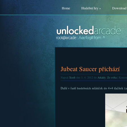
Home
Hudební hry
»
Download
Jubeat Saucer přichází
Napsal
Xsoft
dne 3. 4. 2012 do
Arkády
,
Ze světa
|
Koment
Další v řadě hudebních mlátiček do 4×4 tlačítek (