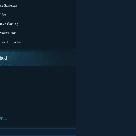
sicGames.cz
 Pro
itive Gaming
pmania.com
ius -I- vanisher
hod