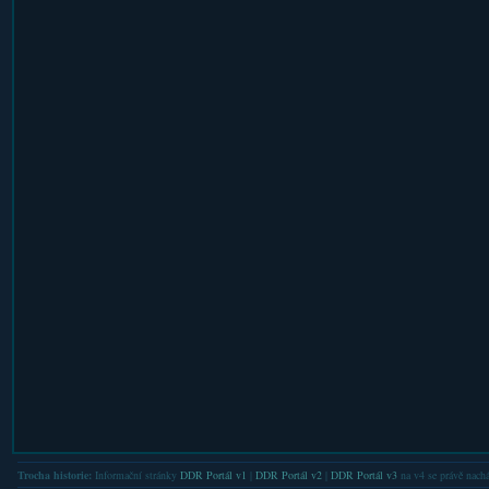
Trocha historie:
Informační stránky
DDR Portál v1
|
DDR Portál v2
|
DDR Portál v3
na v4 se právě nachá