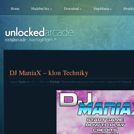
Home
Hudební hry
»
Download
»
StepMania
»
Projekt
DJ ManiaX – klon Techniky
Napsal
Xsoft
dne 17. 1. 2011 do
Počítače
|
Komentáře nejsou povolené
u textu s názvem DJ ManiaX –