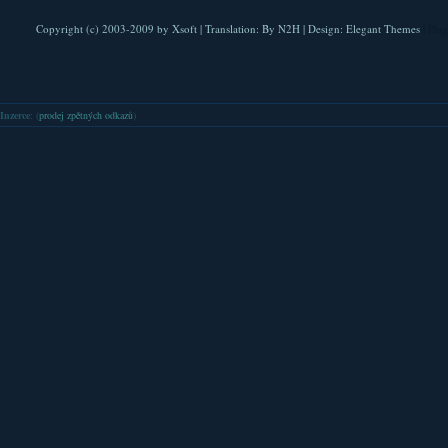
Copyright (c) 2003-2009 by
Xsoft
| Translation:
By N2H
| Design:
Elegant Themes
| Pla
Inzerce
: (
prodej zpětných odkazů
)