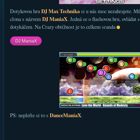
DJ Max Technika
Dotykovou hru
si u nás moc nezahrajete. Mů
DJ ManiaX
clona s názvem
. Jedná se o flashovou hru, ovládat s
dotykáčem. Na Crazy obtížnost je to celkem sranda
DJ ManiaX
DanceManiaX
PS: nepleťte si to s
.