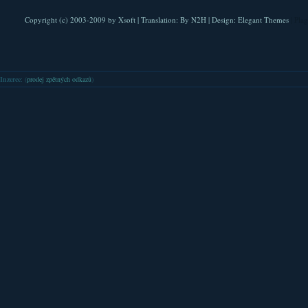
Copyright (c) 2003-2009 by
Xsoft
| Translation:
By N2H
| Design:
Elegant Themes
| Pla
Inzerce
: (
prodej zpětných odkazů
)