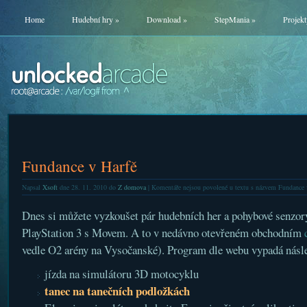
Home
Hudební hry
»
Download
»
StepMania
»
Projekt
Fundance v Harfě
Napsal
Xsoft
dne 28. 11. 2010 do
Z domova
|
Komentáře nejsou povolené
u textu s názvem Fundance 
Dnes si můžete vyzkoušet pár hudebních her a pohybové senzory
PlayStation 3 s Movem. A to v nedávno otevřeném obchodním
vedle O2 arény na Vysočanské). Program dle webu vypadá násl
jízda na simulátoru 3D motocyklu
tanec na tanečních podložkách