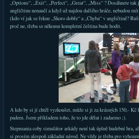
„Options“, „Exit“, „Perfect“, „Great“, „Miss“ ? Dosáhnete tak je
angličtinu nenaučí a když už najdou dalšího hráče, nebudou mí
(kdo ví jak se řekne „Skoro dobře“ a „Chyba“ v angličtině? Ruš
proč ne, třeba se někomu kompletní čeština bude hodit.
A kdo by si jí chtěl vyzkoušet, může si ji za krásných 150,- Kč
padem. Jsem příkladem toho, že to jde dělat i zadarmo ;).
Stepmania coby simulátor arkády není tak úplně hudební hra, ale
si prosím alespoň základní návod. Ne vždy je třeba pro vyhoze