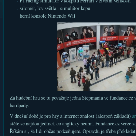
F1 racing simulátor v kokpitu Ferrari v životní velikosti
siloměr, lov světla i simulátor kopu
herní konzole Nintendo Wii
Za hudební hru se tu považuje jedna Stepmania ve fundance.cz v
hardpady.
V dnešní době je pro hry a internet znalost (alespoň základů)
an
stéle se najdou jedinci, co anglicky neumí. Fundance.cz verze z
Říkám si, že lidi občas podceňujete. Opravdu je třeba překladat