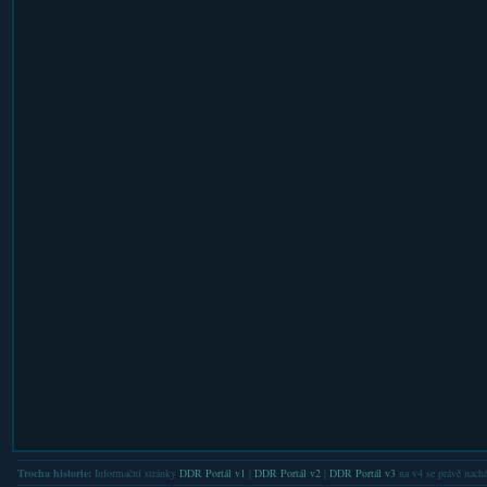
Trocha historie:
Informační stránky
DDR Portál v1
|
DDR Portál v2
|
DDR Portál v3
na v4 se právě nachá