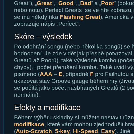
Great“), „
Great
“, „
Good
“, „
Bad
“ a „
Poor
“ (poku
nebo notu). Perfect Greats se ve hře zobrazuji j
se mu někdy říka
Flashing Great
). Americká v
zobrazuje nápis „Perfect“.
Skóre – výsledek
Po odehrání songu (nebo několika songů) se h
hodnocení. Je zde vidět jak přesně potvrzoval
Greatů až Poorů), také výsledné kombo (poče
chyby), i počet přerušení komba. Také uvidí v
písmeno (
AAA
–
E
, případně
F
pro Failnutou s
ukazovat stav Groove gauge během hry (životů
se počítá jako počet nasbíraných Greatů (2 body
normální).
Efekty a modifikace
Během výběru skladby si můžete nastavit růz
modifikace
, které vám mohou zjednodušit hra
(
Auto-Scratch
,
5-key
,
Hi-Speed
,
Easy
). Jiné