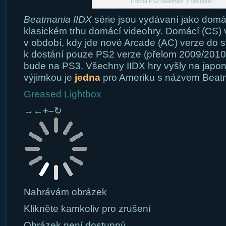
Trocha PS2 Beatmanií v obchodě
Beatmania IIDX
série jsou vydávaní jako domá
klasickém trhu domácí videohry. Domácí (CS) 
v období, kdy jde nové Arcade (AC) verze do s
k dostání pouze PS2 verze (přelom 2009/2010),
bude na PS3. Všechny IIDX hry vyšly na japo
výjimkou je
jedna
pro Ameriku s názvem Beatm
Greased Lightbox
→
←
+
–
↻
Nahrávám obrázek
Klikněte kamkoliv pro zrušení
Obrázek není dostupný