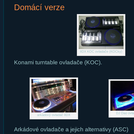
Domácí verze
IIDX KOC ovladače (KOCky)
Konami turntable ovladače (KOC).
DJ Dao ovl
arkádový ovladač IIDX
Arkádové ovladače a jejich alternativy (ASC)