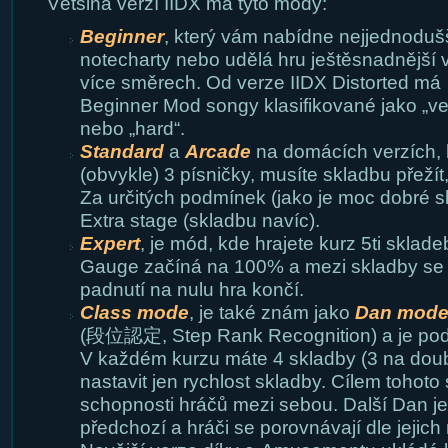
Většina verzí IIDX má tyto módy:
Beginner
, který vám nabídne nejjednoduš
notecharty nebo udělá hru ještěsnadnější 
více směrech. Od verze IIDX Distorted má
Beginner Mod songy klasifikované jako „ver
nebo „hard“.
Standard
a
Arcade
na domácích verzích, k
(obvykle) 3 písničky, musíte skladbu přežít
Za určitých podmínek (jako je moc dobré s
Extra stage (skladbu navíc).
Expert
, je mód, kde hrajete kurz 5ti skla
Gauge začíná na 100% a mezi skladby se 
padnutí na nulu hra končí.
Class mode
, je také znám jako
Dan mod
(段位認定, Step Rank Recognition) a je po
V každém kurzu máte 4 skladby (3 na doub
nastavit jen rychlost skladby. Cílem tohoto 
schopnosti hráčů mezi sebou. Další Dan je
předchozí a hráči se porovnávají dle jejic