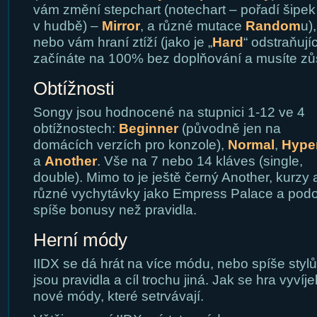
vám změní stepchart (notechart – pořadí šipek
v hudbě) –
Mirror
, a různé mutace
Random
u),
nebo vám hraní ztíží (jako je „
Hard
“ odstraňuj
začínáte na 100% bez doplňování a musíte zů
Obtížnosti
Songy jsou hodnocené na stupnici 1-12 ve 4
obtížnostech:
Beginner
(původně jen na
domácích verzích pro konzole),
Normal
,
Hype
a
Another
. Vše na 7 nebo 14 kláves (single,
double). Mimo to je ještě černý Another, kurzy 
různé vychytávky jako Empress Palace a podob
spíše bonusy než pravidla.
Herní módy
IIDX se dá hrát na více módu, nebo spíše styl
jsou pravidla a cíl trochu jiná. Jak se hra vyvíj
nové módy, které setrvávají.