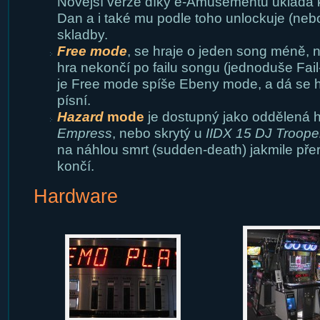
Novější verze díky e-Amusementu ukládá k 
Dan a i také mu podle toho unlockuje (neb
skladby.
Free mode
, se hraje o jeden song méně, 
hra nekončí po failu songu (jednoduše Fail-
je Free mode spíše Ebeny mode, a dá se hr
písní.
Hazard
mode
je dostupný jako oddělená 
Empress
, nebo skrytý u
IIDX 15 DJ Troope
na náhlou smrt (sudden-death) jakmile pře
končí.
Hardware