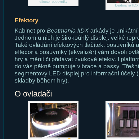
effector posuvníky
Beatmania IIDX
Efektory
Kabinet pro
Beatmania IIDX
arkády je unikátní
Jednom u nich je širokoúhlý displej, velké repro
Také ovládání efektových tlačítek, posuvníků a 
effecor a posuvníky (ekvalizér) vám dovolí ovl
hry a měnit či přidávat zvukové efekty. I platfor
do vás pěkně pumpuje vibrace a bassy. Třešnič
segmentový LED displej pro informační účely 
skladby během hry).
O ovladači