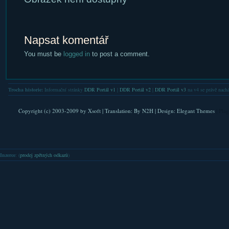
Napsat komentář
You must be
logged in
to post a comment.
Trocha historie:
Informační stránky
DDR Portál v1
|
DDR Portál v2
|
DDR Portál v3
na v4 se právě nachá
Copyright (c) 2003-2009 by
Xsoft
| Translation:
By N2H
| Design:
Elegant Themes
| Pla
Inzerce
: (
prodej zpětných odkazů
)