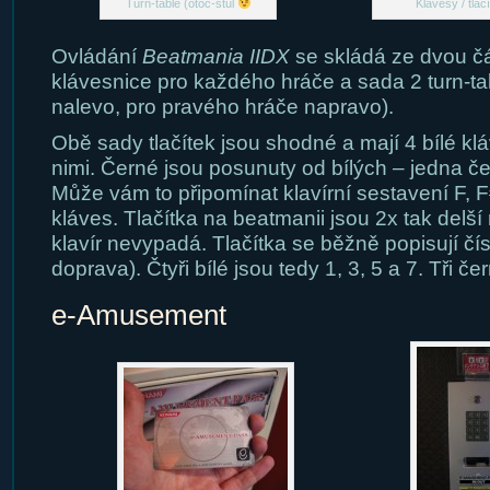
Turn-table (otoč-stul
Klávesy / tlač
Ovládání
Beatmania IIDX
se skládá ze dvou čás
klávesnice pro každého hráče a sada 2 turn-ta
nalevo, pro pravého hráče napravo).
Obě sady tlačítek jsou shodné a mají 4 bílé kl
nimi. Černé jsou posunuty od bílých – jedna če
Může vám to připomínat klavírní sestavení F, F
kláves. Tlačítka na beatmanii jsou 2x tak delší 
klavír nevypadá. Tlačítka se běžně popisují čís
doprava). Čtyři bílé jsou tedy 1, 3, 5 a 7. Tři če
e-Amusement