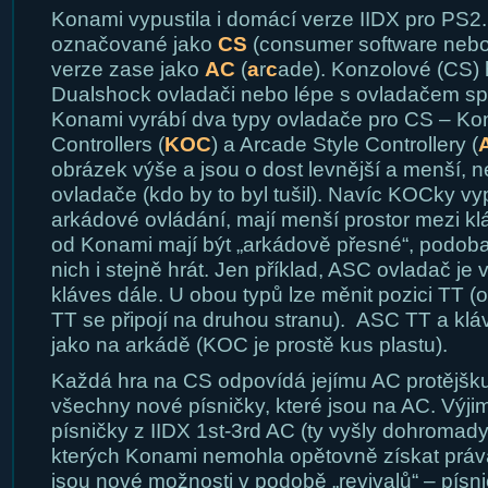
Konami vypustila i domácí verze IIDX pro PS2
označované jako
CS
(consumer software neb
verze zase jako
AC
(
a
r
c
ade). Konzolové (CS) h
Dualshock ovladači nebo lépe s ovladačem sp
Konami vyrábí dva typy ovladače pro CS – Kon
Controllers (
KOC
) a Arcade Style Controllery (
obrázek výše a jsou o dost levnější a menší, 
ovladače (kdo by to byl tušil). Navíc KOCky vy
arkádové ovládání, mají menší prostor mezi k
od Konami mají být „arkádově přesné“, podobaj
nich i stejně hrát. Jen příklad, ASC ovladač je 
kláves dále. U obou typů lze měnit pozici TT (
TT se připojí na druhou stranu). ASC TT a klá
jako na arkádě (KOC je prostě kus plastu).
Každá hra na CS odpovídá jejímu AC protějšk
všechny nové písničky, které jsou na AC. Výji
písničky z IIDX 1st-3rd AC (ty vyšly dohromady
kterých Konami nemohla opětovně získat práva
jsou nové možnosti v podobě „revivalů“ – písni