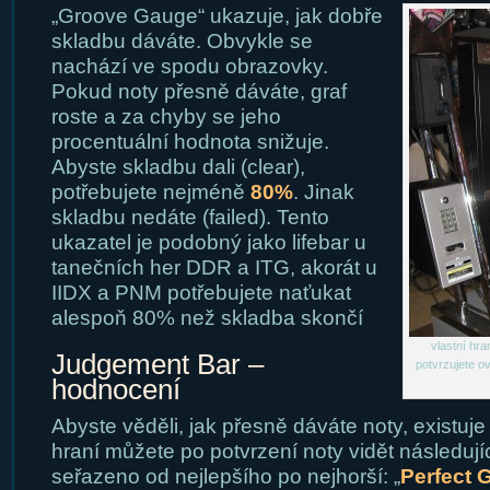
„Groove Gauge“ ukazuje, jak dobře
skladbu dáváte. Obvykle se
nachází ve spodu obrazovky.
Pokud noty přesně dáváte, graf
roste a za chyby se jeho
procentuální hodnota snižuje.
Abyste skladbu dali (clear),
potřebujete nejméně
80
%
. Jinak
skladbu nedáte (failed). Tento
ukazatel je podobný jako lifebar u
tanečních her DDR a ITG, akorát u
IIDX a PNM potřebujete naťukat
alespoň 80% než skladba skončí
vlastní hra
Judgement Bar –
potvrzujete o
hodnocení
Abyste věděli, jak přesně dáváte noty, existuje 
hraní můžete po potvrzení noty vidět následuj
seřazeno od nejlepšího po nejhorší: „
Perfect 