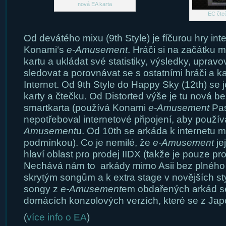
nová EA karta
EC čte
Od devátého mixu (9th Style) je fíčurou hry int
Konami‘s
e-Amusement
. Hráči si na začátku m
kartu a ukládat své statistiky, výsledky, upravov
sledovat a porovnávat se s ostatními hráči a 
Internet. Od 9th Style do Happy Sky (12th) se 
karty a čtečku. Od Distorted výše je tu nová b
smartkarta (používá Konami
e-Amusement
Pas
nepotřeboval internetové připojení, aby použív
Amusement
u. Od 10th se arkáda k internetu mů
podmínkou). Co je nemilé, že
e-Amusement
je
hlaví oblast pro prodej IIDX (takže je pouze pr
Nechává nám to arkády mimo Asii bez plného 
skrytým songům a k extra stage v novějších s
songy z
e-Amusement
em obdařených arkád s
domácích konzolových verzích, které se z Jap
(
více info o EA
)