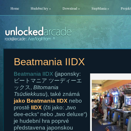
Home
Hudební hry
»
Download
»
StepMania
»
Projekt
Beatmania IIDX
Beatmania
IIDX
(japonsky:
ビートマニア ツーディーエ
ックス,
Bītomania
Tsūdiekkusu
), také známá
jako Beatmania IIDX
nebo
prostě
IIDX
(čti jako: „two
dee-ecks“ nebo „two deluxe“)
je hudební hra poprvé
představena japonskou