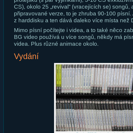
CS), okolo 25 „revival“ (vracejících se) songů, 
připravované verze, to je zhruba 90-100 písní.
z harddisku a ten dává daleko více místa než
Mimo písní počítejte i videa, a to také něco za
BG video používá u více songů, někdy má písni
videa. Plus různé animace okolo.
Vydání