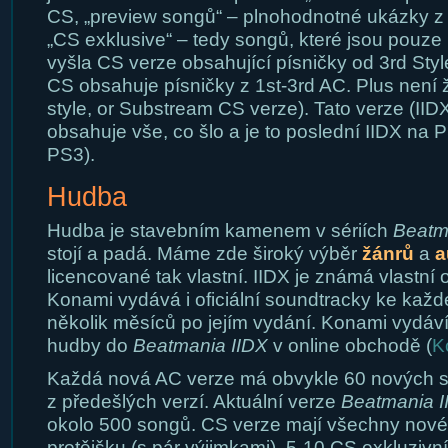
CS, „preview songů“ – plnohodnotné ukázky z 
„CS exklusive“ – tedy songů, které jsou pouze
vyšla CS verze obsahující písničky od 3rd Sty
CS obsahuje písničky z 1st-3rd AC. Plus není 
style, or Substream CS verze). Tato verze (II
obsahuje vše, co šlo a je to poslední IIDX na 
PS3).
Hudba
Hudba je stavebním kamenem v sériích
Beatm
stojí a padá. Máme zde široký výběr
žánrů
a
a
licencované tak vlastní. IIDX je známá vlastní 
Konami vydává i oficiální soundtracky ke každ
několik měsíců po jejím vydání. Konami vydáví 
hudby do
Beatmania IIDX
v online obchodě (
K
Každá nová AC verze má obvykle 60 nových s
z předešlých verzí. Aktuální verze
Beatmania II
okolo 500 songů. CS verze mají všechny nové 
protějšku (s pár výjimkami), 5-10 CS exkluzivn