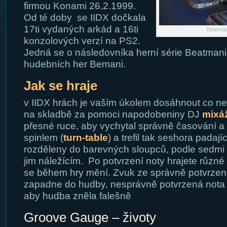
firmou Konami 26.2.1999.
Od té doby se IIDX dočkala
17ti vydaných arkád a 16ti
Beatman
konzolových verzí na PS2.
Jedná se o následovníka herní série Beatmani
hudebních her Bemani.
Jak se hraje
v IIDX hrách je vaším úkolem dosáhnout co ne
na skladbě za pomoci napodobeniny DJ
mixáž
přesné ruce, aby vychytal správně časování a sti
spinlem (
turn-table
) a trefil tak seshora padají
rozděleny do barevných sloupců, podle sedmi tl
jim náležícím. Po potvrzení noty hrajete různé 
se během hry mění. Zvuk ze správně potvrzen
zapadne do hudby, nesprávně potvrzená nota
aby hudba zněla falešně
Groove Gauge – životy