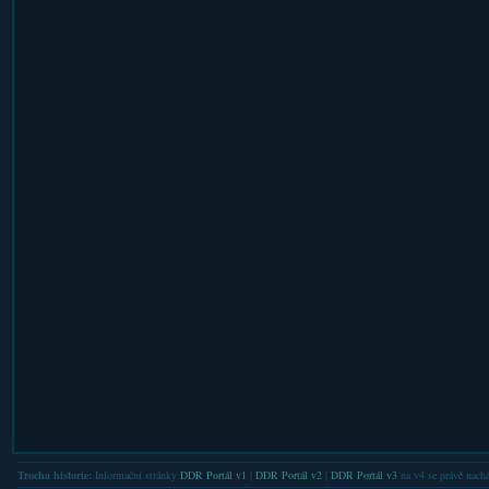
Trocha historie:
Informační stránky
DDR Portál v1
|
DDR Portál v2
|
DDR Portál v3
na v4 se právě nachá