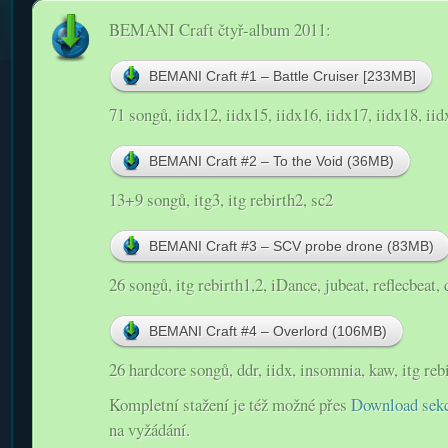
BEMANI Craft čtyř-album 2011:
BEMANI Craft #1 – Battle Cruiser [233MB]
71 songů, iidx12, iidx15, iidx16, iidx17, iidx18, iid
BEMANI Craft #2 – To the Void (36MB)
13+9 songů, itg3, itg rebirth2, sc2
BEMANI Craft #3 – SCV probe drone (83MB)
26 songů, itg rebirth1,2, iDance, jubeat, reflecbeat, 
BEMANI Craft #4 – Overlord (106MB)
26 hardcore songů, ddr, iidx, insomnia, kaw, itg reb
Kompletní stažení je též možné přes
Download sekc
na vyžádání.