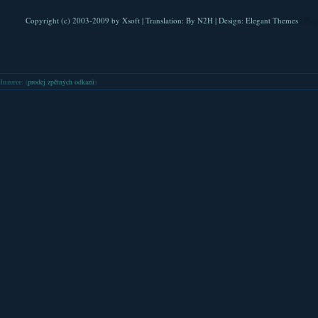
Copyright (c) 2003-2009 by
Xsoft
| Translation:
By N2H
| Design:
Elegant Themes
| Pla
Inzerce
: (
prodej zpětných odkazů
)