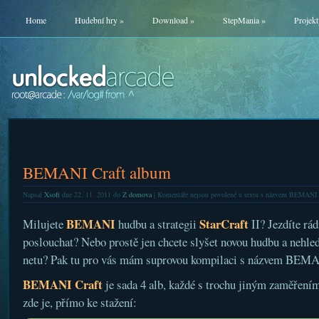
Home
Hudební hry
»
Download
»
StepMania
»
Projekt
BEMANI Craft album
Napsal
Xsoft
dne 22. 11. 2011 do
Z domova
|
Komentáře nejsou povolené
u textu s názvem BEMANI 
BEMANI
StarCraft
Milujete
hudbu a strategii
II? Jezdíte rá
poslouchat? Nebo prostě jen chcete slyšet novou hudbu a nehleda
netu? Pak tu pro vás mám suprovou kompilaci s názvem BEMA
BEMANI Craft
je sada 4 alb, každé s trochu jiným zaměření
zde je, přímo ke stažení: