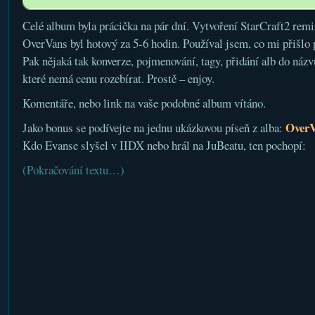
Celé album byla prácička na pár dní. Vytvoření StarCraft2 remix
OverVans byl hotový za 5-6 hodin. Používal jsem, co mi přišlo
Pak nějaká tak konverze, pojmenování, tagy, přidání alb do názv
které nemá cenu rozebírat. Prostě – enjoy.
Komentáře, nebo link na vaše podobné album vítáno.
Over
Jako bonus se podívejte na jednu ukázkovou píseň z alba:
Kdo Evanse slyšel v IIDX nebo hrál na JuBeatu, ten pochopí:
(Pokračování textu…)