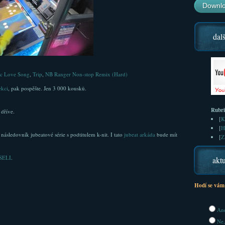
Downlo
dalš
ic Love Song
,
Trip
,
NB Ranger Non-stop Remix (Hard)
ekci
, pak pospěšte. Jen 3 000 kousků.
Rubr
 dříve.
[
K
[
H
následovník jubeatové série s podtitulem k-nit. I tato
jubeat arkáda
bude mít
[
Z
SELI
.
aktu
Hodí se vám
Ano
Ne,