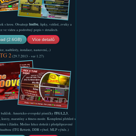
ček s hrou. Obsahuje
hudbu
, šipky, vzhled, zvuky a
ce ve videu a podrobný popis v detailech.
ad (2.6GB)
Více detailů
e, nadhledy, instalace, nastavení,..)
ITG 2
(29.7.2013 - ver 1.27)
ý balíček. Americko-evropské písničky
ITG1,2,3
,
, kurzy, maratóny a fitness mode. Kompletní přehled s
ideu i článku. Možno lehce dohrát i předpřipravené
ší hudbou (ITG Rebirth, DDR výbeř, MLP výběr..)