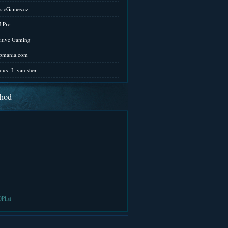
sicGames.cz
 Pro
itive Gaming
pmania.com
ius -I- vanisher
hod