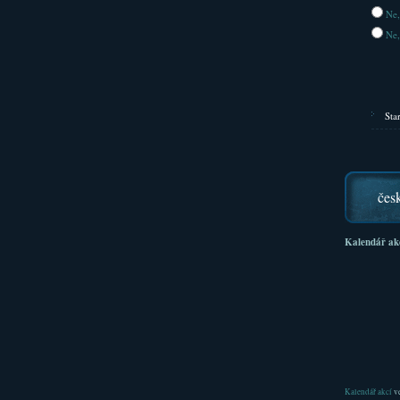
Ne,
Ne,
Sta
čes
Kalendář ak
Kalendář akcí
ve