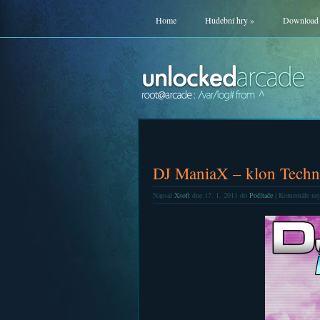
Home
Hudební hry
»
Download
DJ ManiaX – klon Techn
Napsal
Xsoft
dne 17. 1. 2011 do
Počítače
|
Komentáře nej