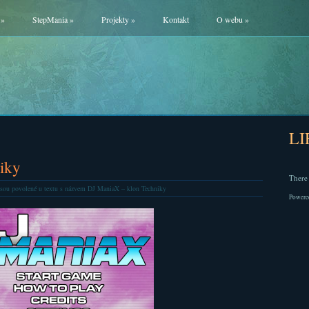
»
StepMania
»
Projekty
»
Kontakt
O webu
»
L
iky
There 
sou povolené
u textu s názvem DJ ManiaX – klon Techniky
Powere