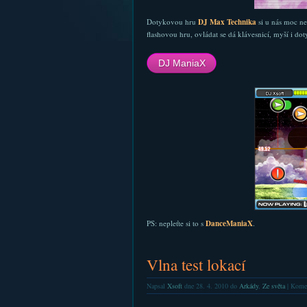
Dotykovou hru
DJ Max Technika
si u nás moc ne
flashovou hru, ovládat se dá klávesnicí, myší i d
DJ ManiaX
PS: nepleťte si to s
DanceManiaX
.
Vlna test lokací
Napsal
Xsoft
dne 28. 4. 2010 do
Arkády
,
Ze světa
|
Komen