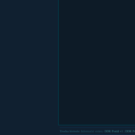
Trocha historie:
Informační stránky
DDR Portál v1
|
DDR Po