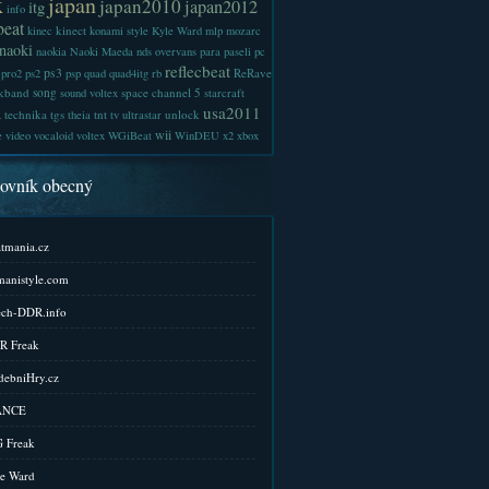
x
japan
japan2010
japan2012
itg
info
beat
kinect
kinec
konami style
Kyle Ward
mlp
mozarc
naoki
naokia
Naoki Maeda
nds
overvans
para
paseli
pc
reflecbeat
ps3
ReRave
pro2
ps2
psp
quad
quad4itg
rb
kband
song
space channel 5
sound voltex
starcraft
a
usa2011
technika
tgs
tnt
unlock
theia
tv
ultrastar
wii
e
video
vocaloid
voltex
WGiBeat
WinDEU
x2
xbox
kovník obecný
tmania.cz
anistyle.com
ch-DDR.info
R Freak
ebniHry.cz
ANCE
 Freak
e Ward