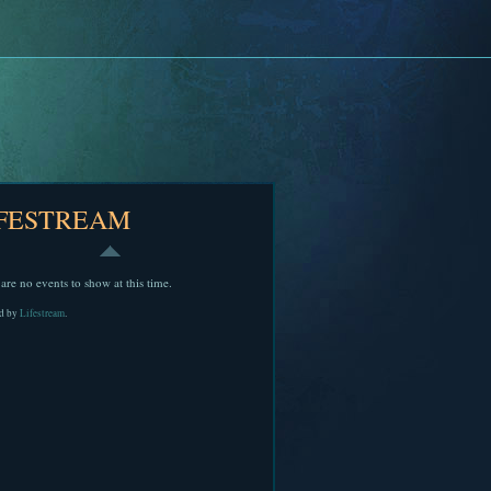
IFESTREAM
are no events to show at this time.
d by
Lifestream
.