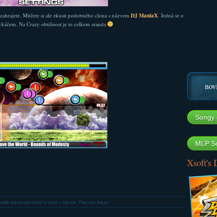
zahrajete. Můžete si ale zkusit podobného clona s názvem
DJ ManiaX
. Jedná se o
otykáčem. Na Crazy obtížnost je to celkem sranda
nov
Songy 
MLP So
Xsoft's
táře nejsou povolené
u textu s názvem Vlna test lokací