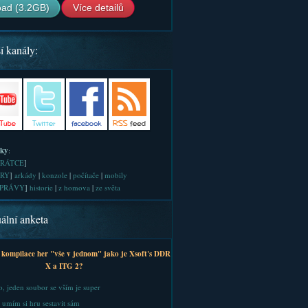
ad (3.2GB)
Více detailů
í kanály:
iky
:
RÁTCE
]
RY
]
arkády
|
konzole
|
počítače
|
mobily
PRÁVY
]
historie
|
z homova
|
ze světa
ální anketa
 kompilace her "vše v jednom" jako je Xsoft's DDR
X a ITG 2?
, jeden soubor se vším je super
 umím si hru sestavit sám