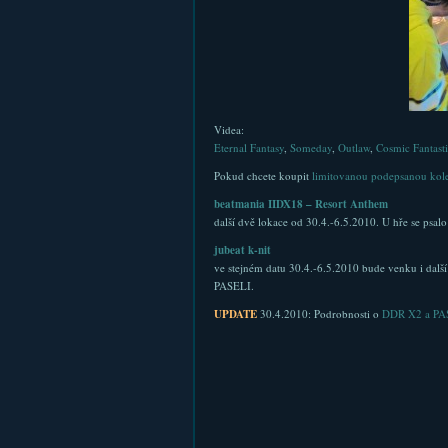
Videa:
Eternal Fantasy
,
Someday
,
Outlaw
,
Cosmic Fantast
Pokud chcete koupit
limitovanou podepsanou kol
beatmania IIDX18 – Resort Anthem
další dvě lokace od 30.4.-6.5.2010. U hře se psalo
jubeat k-nit
ve stejném datu 30.4.-6.5.2010 bude venku i další 
PASELI.
UPDATE
30.4.2010: Podrobnosti o
DDR X2 a PA