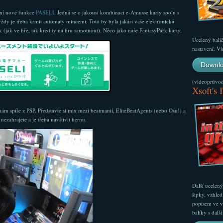
vaní nové funkce
PASELI
. Jedná se o jakousi kombinaci e-Amusse karty spolu s
ždy je třeba krmit automaty mincemi. Toto by byla jakási vaše elektronická
 (jak ve hře, tak kredity na hru samotnout). Něco jako naše FantasyPark karty.
Ucelený balí
nastavení. Ví
Downlo
(videoprůvodc
Xsoft's 
m spíše z PSP. Představte si mix mezi beatmanií, EliteBeatAgents (nebo Osu!) a
zahrajete a je třeba navštívit hernu.
Další ucelen
šipky, vzhled
popisem ve v
balíky s dal