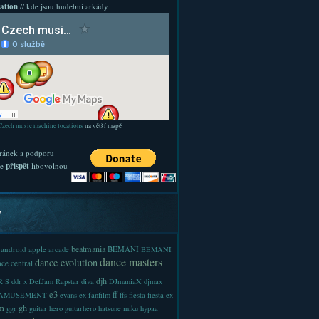
ation
// kde jsou hudební arkády
Czech music machine locations
na větší mapě
ránek a podporu
te
přispět
libovolnou
y
beatmania
android
apple
BEMANI
arcade
BEMANI
dance masters
dance evolution
ce central
djh
 S
ddr x
DefJam Rapstar
diva
DJmaniaX
djmax
e3
ff
-AMUSEMENT
evans
ex
fanfilm
ffs
fiesta
fiesta ex
m
gh
ggr
guitar hero
guitarhero
hatsune miku
hypaa