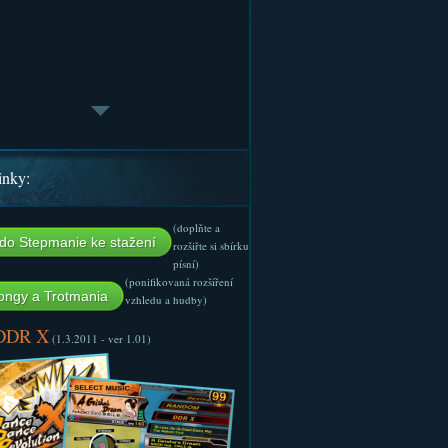
inky:
(doplňte a
do Stepmanie ke stažení
rozšiřte si sbírku
písní)
(ponifikovaná rozšíření
ngy a Trotmania
vzhledu a hudby)
 DDR X
(1.3.2011 - ver 1.01)