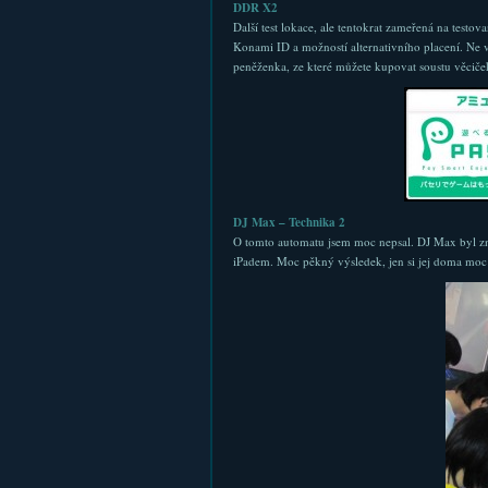
DDR X2
Další test lokace, ale tentokrat zameřená na testo
Konami ID a možností alternativního placení. Ne v
peněženka, ze které můžete kupovat soustu věciček
DJ Max – Technika 2
O tomto automatu jsem moc nepsal. DJ Max byl zná
iPadem. Moc pěkný výsledek, jen si jej doma moc ne