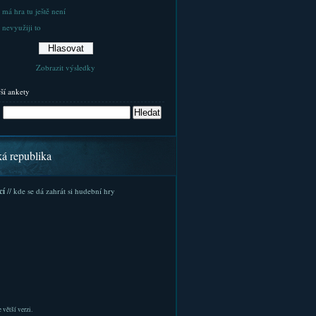
 má hra tu ještě není
 nevyužiji to
Zobrazit výsledky
rší ankety
ká republika
cí
// kde se dá zahrát si hudební hry
 větší verzi.