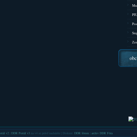
Mu
PIU
Pos
Ste
Zen
obc
rtál v2
|
DDR Portál v3
na v4 se právě nacházíte | Diskuze:
DDR fórum
|
archiv DDR Fóra