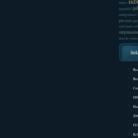
iid
idance
ju
japan2013
mungyodance
piu
pnm
ppp
roc
rock band
stepmani
utacchi
vanoc
lin
Bea
Bem
Cze
DD
Hud
iD
ITG
Kyl