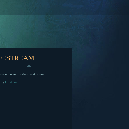
IFESTREAM
are no events to show at this time.
d by
Lifestream
.