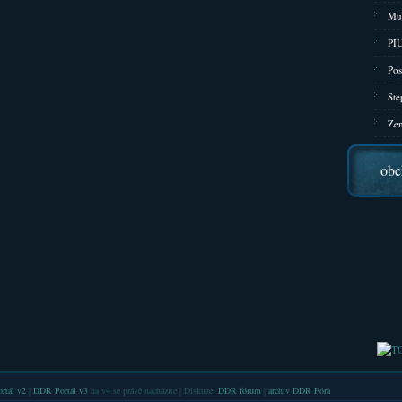
Mu
PIU
Pos
Ste
Zen
obc
rtál v2
|
DDR Portál v3
na v4 se právě nacházíte | Diskuze:
DDR fórum
|
archiv DDR Fóra