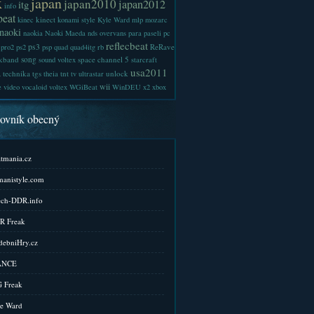
x
japan
japan2010
japan2012
itg
info
beat
kinect
kinec
konami style
Kyle Ward
mlp
mozarc
naoki
naokia
Naoki Maeda
nds
overvans
para
paseli
pc
reflecbeat
ps3
ReRave
pro2
ps2
psp
quad
quad4itg
rb
kband
song
space channel 5
sound voltex
starcraft
a
usa2011
technika
tgs
tnt
unlock
theia
tv
ultrastar
wii
e
video
vocaloid
voltex
WGiBeat
WinDEU
x2
xbox
kovník obecný
tmania.cz
anistyle.com
ch-DDR.info
R Freak
ebniHry.cz
ANCE
 Freak
e Ward