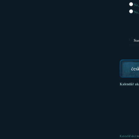
Ne,
Ne,
Sta
čes
Kalendář ak
Kalendář akcí
ve