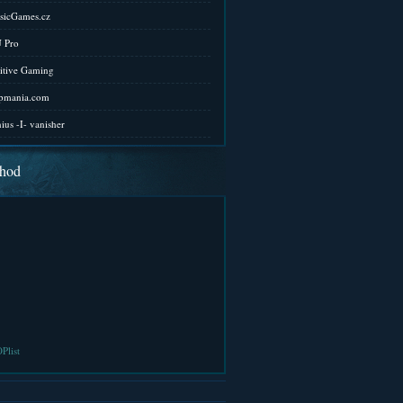
sicGames.cz
 Pro
itive Gaming
pmania.com
ius -I- vanisher
hod