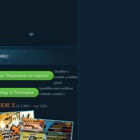
inky:
(doplňte a
do Stepmanie ke stažení
rozšiřte si sbírku
písní)
(ponifikovaná rozšíření
ngy a Trotmania
vzhledu a hudby)
 DDR X
(1.3.2011 - ver 1.01)