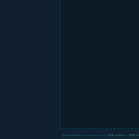
Trocha historie:
Informační stránky
DDR Portál v1
|
DDR Po