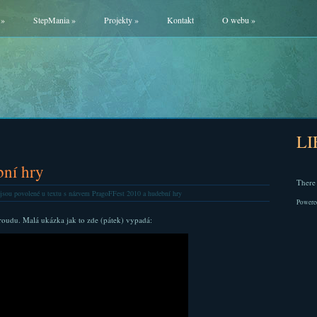
»
StepMania
»
Projekty
»
Kontakt
O webu
»
L
bní hry
There 
jsou povolené
u textu s názvem PragoFFest 2010 a hudební hry
Powere
oudu. Malá ukázka jak to zde (pátek) vypadá: