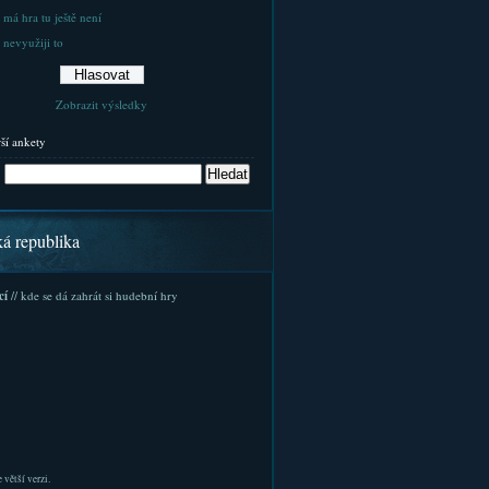
 má hra tu ještě není
 nevyužiji to
Zobrazit výsledky
rší ankety
ká republika
cí
// kde se dá zahrát si hudební hry
 větší verzi.