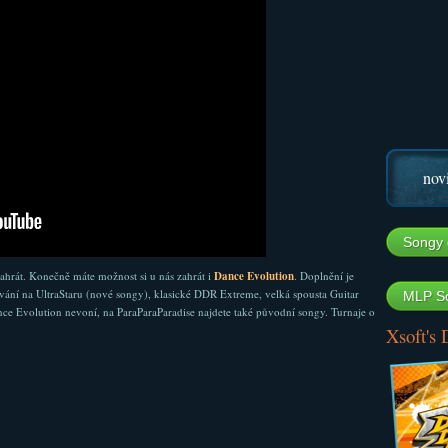
nov
Songy 
zahrát. Konečně máte možnost si u nás zahrát i
Dance Evolution
. Doplnění je
vání na UltraStaru (nové songy), klasické DDR Extreme, velká spousta Guitar
MLP So
ce Evolution nevoní, na ParaParaParadise najdete také původní songy. Turnaje o
Xsoft's