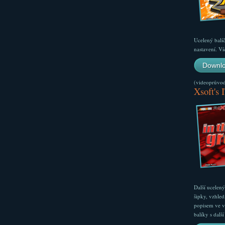
Ucelený balí
nastavení. Ví
Downlo
(videoprůvodc
Xsoft's 
Další ucelen
šipky, vzhled
popisem ve v
balíky s dal