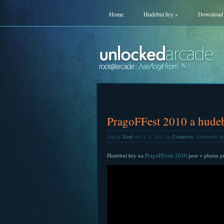
Home
Hudební hry
»
Download
PragoFFest 2010 a hude
Napsal
Xsoft
dne 5. 2. 2011 do
Z domova
|
Komentáře ne
Hudební hry na
PragoFFestu 2010
jsou v plném pr