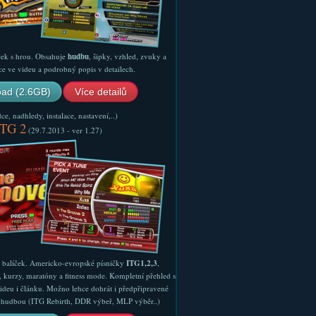
ček s hrou. Obsahuje
hudbu
, šipky, vzhled, zvuky a
ce ve videu a podrobný popis v detailech.
ad (2.6GB)
Více detailů
e, nadhledy, instalace, nastavení,..)
ITG 2
(29.7.2013 - ver 1.27)
ý balíček. Americko-evropské písničky
ITG1,2,3
,
, kurzy, maratóny a fitness mode. Kompletní přehled s
ideu i článku. Možno lehce dohrát i předpřipravené
ší hudbou (ITG Rebirth, DDR výbeř, MLP výběr..)