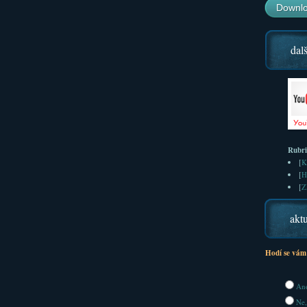
Downlo
dalš
Rubr
[
K
[
H
[
Z
aktu
Hodí se vám
Ano
Ne,