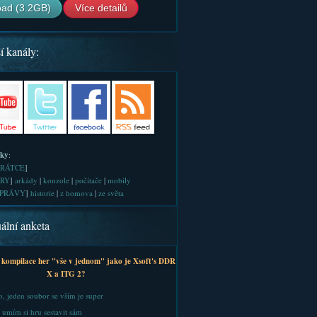
ad (3.2GB)
Více detailů
í kanály:
iky
:
RÁTCE
]
RY
]
arkády
|
konzole
|
počítače
|
mobily
PRÁVY
]
historie
|
z homova
|
ze světa
ální anketa
 kompilace her "vše v jednom" jako je Xsoft's DDR
X a ITG 2?
, jeden soubor se vším je super
 umím si hru sestavit sám