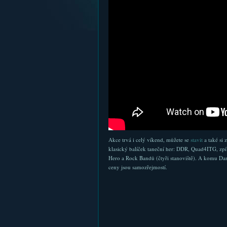
Akce trvá i celý víkend, můžete se
stavit
a také si 
klasický balíček taneční her: DDR, Quad4ITG, zpí
Hero a Rock Bandů (čtyři stanoviště). A komu Dan
ceny jsou samozřejmostí.