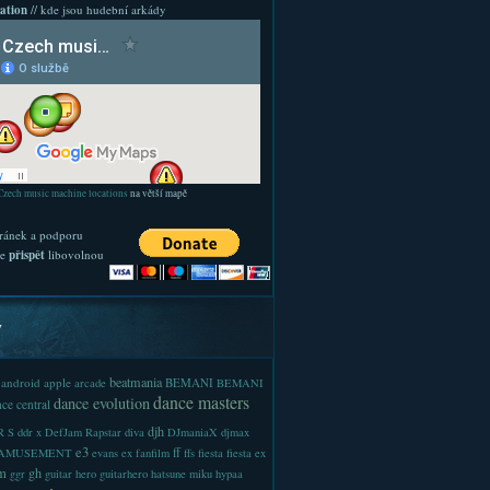
ation
// kde jsou hudební arkády
Czech music machine locations
na větší mapě
ránek a podporu
te
přispět
libovolnou
y
beatmania
android
apple
BEMANI
arcade
BEMANI
dance masters
dance evolution
ce central
djh
 S
ddr x
DefJam Rapstar
diva
DJmaniaX
djmax
e3
ff
-AMUSEMENT
evans
ex
fanfilm
ffs
fiesta
fiesta ex
m
gh
ggr
guitar hero
guitarhero
hatsune miku
hypaa