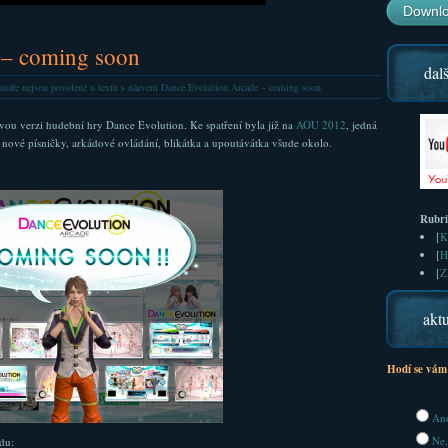
Downlo
 – coming soon
dalš
táře nejsou povolené
u textu s názvem Dance Evolution Arcade – coming soon
ou verzi hudební hry Dance Evolution. Ke spatření byla již na
AOU 2012
, jedná
nové písničky, arkádové ovládání, blikátka a upoutávátka všude okolo.
Rubr
[
K
[
H
[
Z
aktu
Hodí se vám
Ano
Ne,
du: