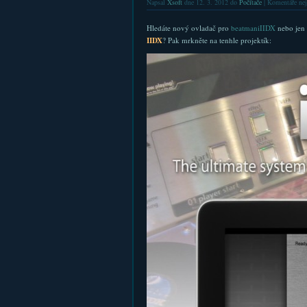
Napsal
Xsoft
dne 12. 3. 2012 do
Počítače
|
Komentáře nej
Hledáte nový ovladač pro
beatmaniIIDX
nebo jen 
IIDX
? Pak mrkněte na tenhle projektík: