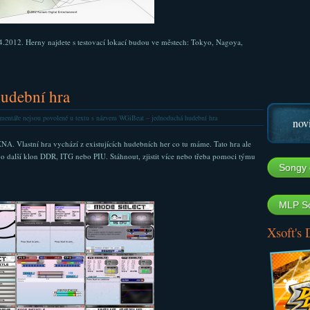
8.4.2012. Herny najdete s testovací lokací budou ve městech: Tokyo, Nagoya,
udební hra
entáře nejsou povolené
u textu s názvem WGiBeat – jednoduchá hudební hra
nov
NA. Vlastní hra vychází z existujících hudebních her co tu máme. Tato hra ale
á o další klon DDR, ITG nebo PIU. Stáhnout, zjistit více nebo třeba pomoci týmu
Songy 
MLP So
Xsoft's