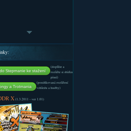
inky:
(doplňte a
do Stepmanie ke stažení
rozšiřte si sbírku
písní)
(ponifikovaná rozšíření
ngy a Trotmania
vzhledu a hudby)
 DDR X
(1.3.2011 - ver 1.01)