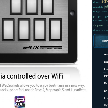
iid
idance
ju
japan2013
mungyodance
piu
pnm
ppp
roc
rock band
stepmani
utacchi
vanoc
lin
Bea
Bem
Cze
DD
Hud
iD
ITG
Kyl