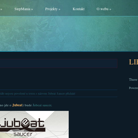
»
StepMania
»
Projekty
»
Kontakt
O webu
»
L
There 
Powere
áře nejsou povolené
u textu s názvem Jubeat Saucer přichází
ano jde o
Jubeat
) bude
Jubeat saucer
.