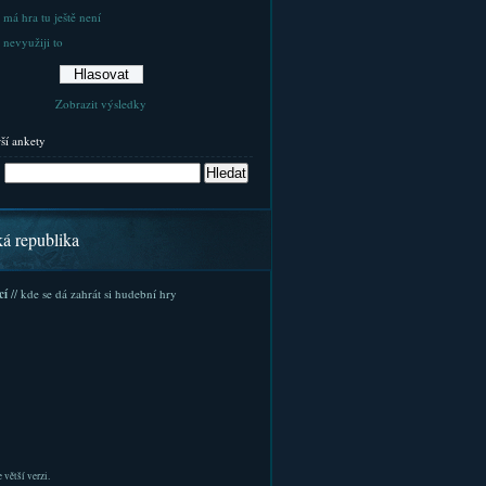
 má hra tu ještě není
 nevyužiji to
Zobrazit výsledky
rší ankety
ká republika
cí
// kde se dá zahrát si hudební hry
 větší verzi.