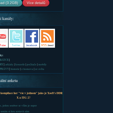
ad (3.2GB)
Více detailů
í kanály:
iky
:
RÁTCE
]
RY
]
arkády
|
konzole
|
počítače
|
mobily
PRÁVY
]
historie
|
z homova
|
ze světa
ální anketa
 kompilace her "vše v jednom" jako je Xsoft's DDR
X a ITG 2?
, jeden soubor se vším je super
 umím si hru sestavit sám