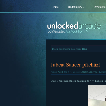
Home
Hudební hry
»
Download
Právě procházíte kategorii: HRY
Jubeat Saucer přichází
Napsal
Xsoft
dne 3. 4. 2012 do
Arkády
,
Ze světa
|
Koment
Další v řadě hudebních mlátiček do 4×4 tlačítek (