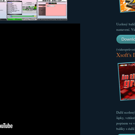
Ucelený balí
nastavení. Ví
Downlo
(videoprůvodc
Xsoft's 
Další ucelen
šipky, vzhled
popisem ve v
balíky s dal