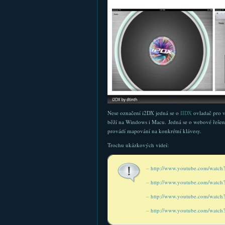
Nese označení i2DX jedná se o
IIDX
ovladač pro v
běží na Windows i Macu. Jedná se o webové řešení, t
provádí mapování na konkrétní klávesy.
Trochu ukázkových videí:
–
http://www.youtube.com/watc
–
http://www.youtube.com/watc
–
http://www.youtube.com/wat
–
http://www.youtube.com/watc