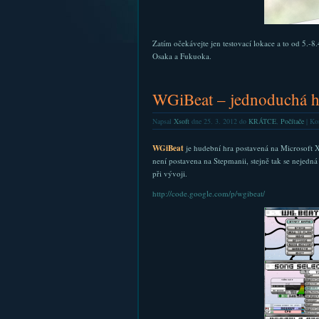
Zatím očekávejte jen testovací lokace a to od 5.-
Osaka a Fukuoka.
WGiBeat – jednoduchá h
Napsal
Xsoft
dne 25. 3. 2012 do
KRÁTCE
,
Počítače
|
Kom
WGiBeat
je hudební hra postavená na Microsoft X
není postavena na Stepmanii, stejně tak se nejedn
při vývoji.
http://code.google.com/p/wgibeat/