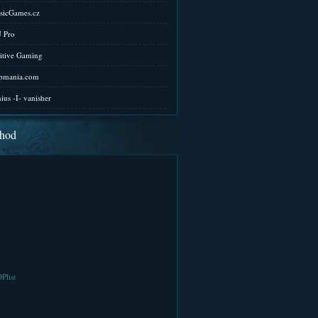
sicGames.cz
 Pro
itive Gaming
pmania.com
ius -I- vanisher
hod