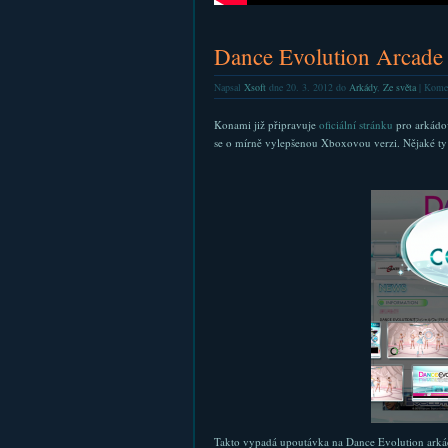
Dance Evolution Arcade
Napsal
Xsoft
dne 20. 3. 2012 do
Arkády
,
Ze světa
|
Komen
Konami již připravuje
oficiální stránku
pro arkádov
se o mírně vylepšenou Xboxovou verzi. Nějaké ty 
Takto vypadá upoutávka na Dance Evolution arká