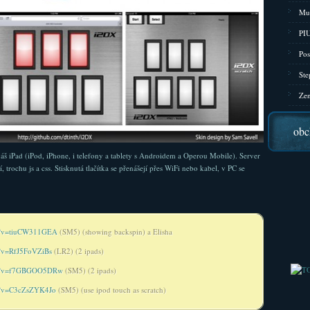
Mu
PIU
Pos
Ste
Zen
obc
áš iPad (iPod, iPhone, i telefony a tablety s Androidem a Operou Mobile). Server
rochu js a css. Stisknutá tlačítka se přenášejí přes WiFi nebo kabel, v PC se
h?v=tiuCW311GEA
(SM5) (showing backspin) a Elisha
h?v=RfJ5FoVZiBs
(LR2) (2 ipads)
ch?v=f7GBGOO5DRw
(SM5) (2 ipads)
h?v=C3cZsZYK4Jo
(SM5) (use ipod touch as scratch)