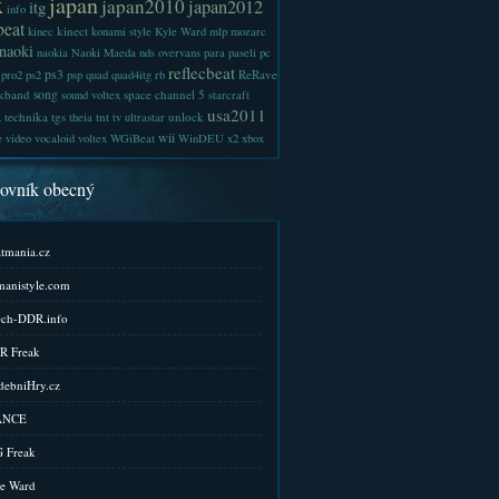
x
japan
japan2010
japan2012
itg
info
beat
kinect
kinec
konami style
Kyle Ward
mlp
mozarc
naoki
naokia
Naoki Maeda
nds
overvans
para
paseli
pc
reflecbeat
ps3
ReRave
pro2
ps2
psp
quad
quad4itg
rb
kband
song
space channel 5
sound voltex
starcraft
a
usa2011
technika
tgs
tnt
unlock
theia
tv
ultrastar
wii
e
video
vocaloid
voltex
WGiBeat
WinDEU
x2
xbox
kovník obecný
tmania.cz
anistyle.com
ch-DDR.info
R Freak
ebniHry.cz
ANCE
 Freak
e Ward