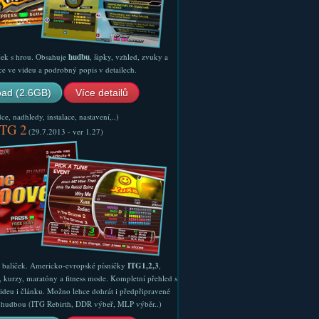
ček s hrou. Obsahuje
hudbu
, šipky, vzhled, zvuky a
ce ve videu a podrobný popis v detailech.
ad (2.6GB)
Více detailů
e, nadhledy, instalace, nastavení,..)
ITG 2
(29.7.2013 - ver 1.27)
ý balíček. Americko-evropské písničky
ITG1,2,3
,
, kurzy, maratóny a fitness mode. Kompletní přehled s
ideu i článku. Možno lehce dohrát i předpřipravené
ší hudbou (ITG Rebirth, DDR výbeř, MLP výběr..)