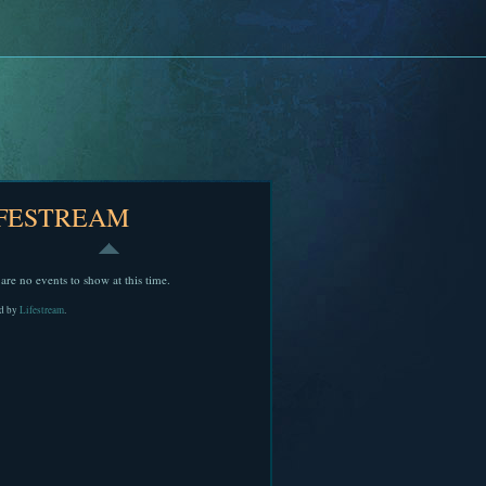
IFESTREAM
are no events to show at this time.
d by
Lifestream
.