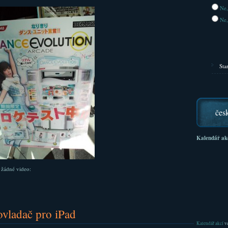
Ne,
Ne,
Sta
čes
Kalendář ak
 žádné video:
ovladač pro iPad
Kalendář akcí
ve