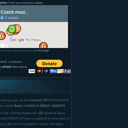
ation
// kde jsou hudební arkády
Czech music machine locations
na větší mapě
ránek a podporu
te
přispět
libovolnou
y
beatmania
android
apple
BEMANI
arcade
BEMANI
dance masters
dance evolution
ce central
djh
 S
ddr x
DefJam Rapstar
diva
DJmaniaX
djmax
e3
ff
-AMUSEMENT
evans
ex
fanfilm
ffs
fiesta
fiesta ex
m
gh
ggr
guitar hero
guitarhero
hatsune miku
hypaa