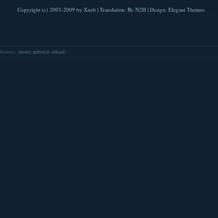
Copyright (c) 2003-2009 by
Xsoft
| Translation:
By N2H
| Design:
Elegant Themes
| Pla
Inzerce
: (
prodej zpětných odkazů
)