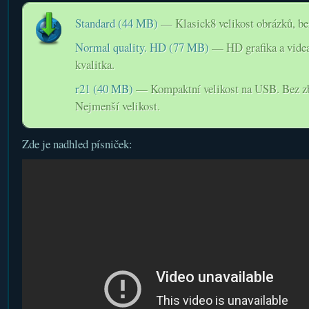
Standard (44 MB)
— Klasick8 velikost obrázků, bez
Normal quality. HD (77 MB)
— HD grafika a videa.
kvalitka.
r21 (40 MB)
— Kompaktní velikost na USB. Bez zby
Nejmenší velikost.
Zde je nadhled písniček: