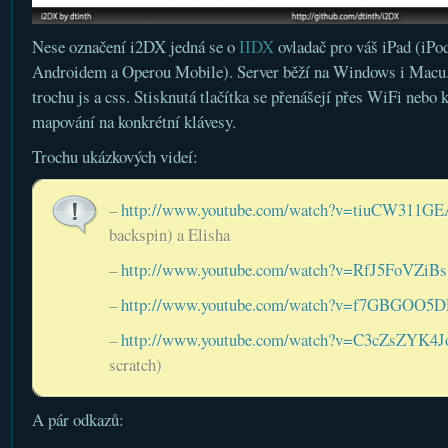
Nese označení i2DX jedná se o
IIDX
ovladač pro váš iPad (iPod,
Androidem a Operou Mobile). Server běží na Windows i Macu. 
trochu js a css. Stisknutá tlačítka se přenášejí přes WiFi nebo 
mapování na konkrétní klávesy.
Trochu ukázkových videí:
–
http://www.youtube.com/watch?v=tiuCW311GE
backspin) a Elisha
–
http://www.youtube.com/watch?v=RfJ5FoVZiBs
–
http://www.youtube.com/watch?v=f7GBGOO5
–
http://www.youtube.com/watch?v=C3cZsZYK4J
scratch)
A pár odkazů: