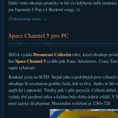
Další video ukazuje písničky ve hře (to kdybyste měli tendenci
jen Japonské J-Pop a J-Rockové songy ;))
(Pokračování textu…)
Space Channel 5 pro PC
Napsal
Xsoft
dne 17. 4. 2011 do
Počítače
|
Komentáře nejsou povolené
u textu s názvem Space Channe
Dreamcast Collectin
SEGA vydala
edici, která obsahuje práv
Space Channel 5
hru
(a dále pak Sonic Adventures, Crazy Taxi
super rybaření).
Kouknul jsem na SCH5. Stejně jako u podobných post-releasů i
obsahuje hi-resolution grafiku (teda, kde to šlo). Audio ve hře s
anglické i japonské. Titulky pak v pěti jazycích. Celkem dobré,
vydaly dvě jazykové edice a každou bylo třeba dohrát zvlášť. V 
mezi jazyky dá přepínat. Maximální rozlišení je 1280×720.