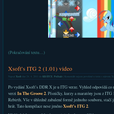
(Pokračování textu…)
Xsoft’s ITG 2 (1.01) video
Napsal
Xsoft
dne 24. 4. 2011 do
KRÁTCE
,
Počítače
|
Komentáře nejsou povolené
u textu s názvem Xs
Po vydání Xsoft’s DDR X je u ITG verze. Vyhled odpovídá co n
In The Groove 2
verzi
. Písničky, kurzy a maratóny jsou z ITG 1,
Rebirth. Vše v úhledně zabalené formě jednoho souboru, stačí je
Xsoft’s ITG 2
hrát. Tato kompilace nese jméno
.