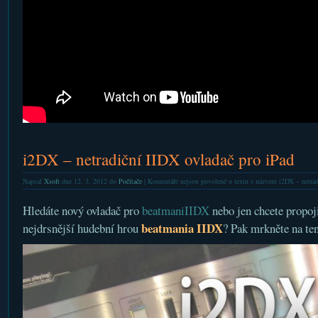
i2DX – netradiční IIDX ovladač pro iPad
Napsal
Xsoft
dne 12. 3. 2012 do
Počítače
|
Komentáře nejsou povolené
u textu s názvem i2DX – netrad
Hledáte nový ovladač pro
beatmaniIIDX
nebo jen chcete propoji
beatmania IIDX
nejdrsnější hudební hrou
? Pak mrkněte na ten