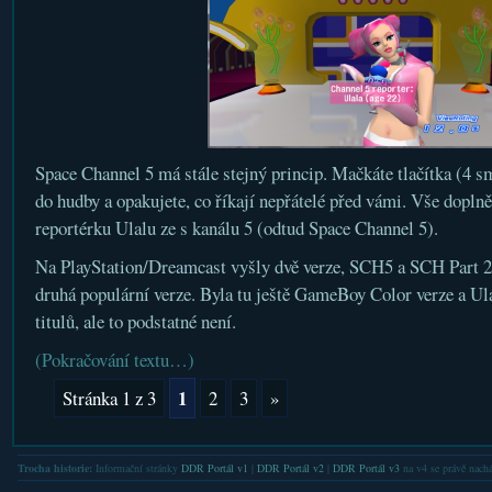
Space Channel 5 má stále stejný princip. Mačkáte tlačítka (4 sm
do hudby a opakujete, co říkají nepřátelé před vámi. Vše dopln
reportérku Ulalu ze s kanálu 5 (odtud Space Channel 5).
Na PlayStation/Dreamcast vyšly dvě verze, SCH5 a SCH Part 2.
druhá populární verze. Byla tu ještě GameBoy Color verze a Ul
titulů, ale to podstatné není.
(Pokračování textu…)
1
Stránka 1 z 3
2
3
»
Trocha historie:
Informační stránky
DDR Portál v1
|
DDR Portál v2
|
DDR Portál v3
na v4 se právě nachá