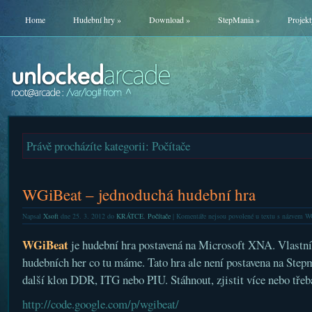
Home
Hudební hry
»
Download
»
StepMania
»
Projekt
Právě procházíte kategorii: Počítače
WGiBeat – jednoduchá hudební hra
Napsal
Xsoft
dne 25. 3. 2012 do
KRÁTCE
,
Počítače
|
Komentáře nejsou povolené
u textu s názvem WG
WGiBeat
je hudební hra postavená na Microsoft XNA. Vlastní h
hudebních her co tu máme. Tato hra ale není postavena na Stepma
další klon DDR, ITG nebo PIU. Stáhnout, zjistit více nebo třeb
http://code.google.com/p/wgibeat/