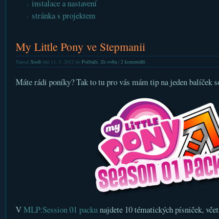
instalace a nastavení
stránka s projektem
My Little Pony ve Stepmanii
Napsal
Xsoft
dne 11. 3. 2012 do
Počítače
,
Ze světa
|
2 komentářů
Máte rádi poníky? Tak to tu pro vás mám tip na jeden balíček s
V
MLP:Session 01 packu
najdete 10 tématických písniček, včet