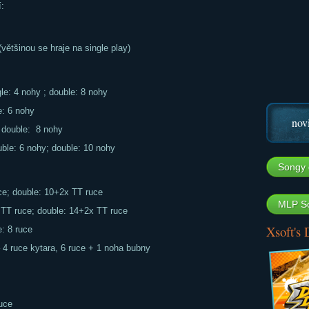
:
(většinou se hraje na single play)
le: 4 nohy ; double: 8 nohy
e: 6 nohy
nov
; double: 8 nohy
uble: 6 nohy; double: 10 nohy
Songy 
ce; double: 10+2x TT ruce
MLP So
 TT ruce; double: 14+2x TT ruce
Xsoft's
: 8 ruce
 ruce kytara, 6 ruce + 1 noha bubny
uce