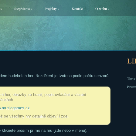
»
StepMania
»
Projekty
»
Kontakt
O webu
»
L
edem hudebních her. Rozdělení je tvořeno podle počtu senzorů
There 
Powere
 her, obrázky ze hraní, popis ovládání a vlastní
ránkách:
.musicgames.cz
ež se všechny hry detailně objeví i zde.
e klikněte prosím přímo na hru (zde nebo v menu).