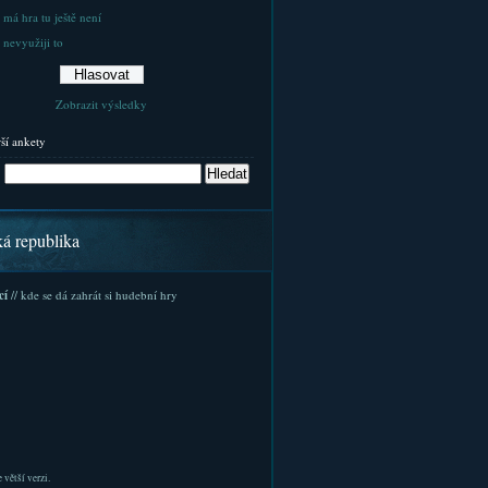
 má hra tu ještě není
 nevyužiji to
Zobrazit výsledky
rší ankety
ká republika
cí
// kde se dá zahrát si hudební hry
 větší verzi.