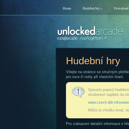
Home
Hudební hry
»
Download
Hudební hry
Vítejte na stránce se stručným přehl
pro ruce či nohy při vlastním hraní.
Spoustu popisů hudebních
zkušenost najdete na st
www.czech-ddr.info
a
www
Může to chvilku trvat, n
Pro zobrazení detailní informace o hř