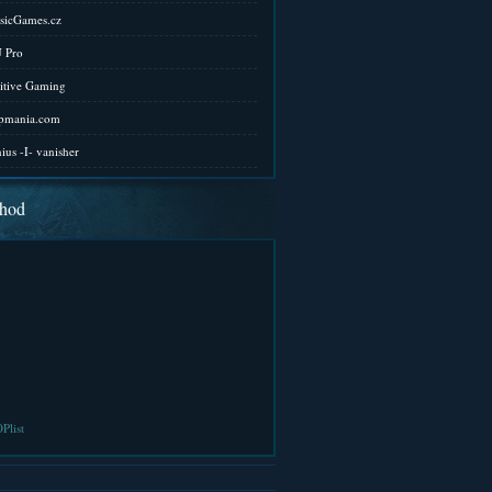
sicGames.cz
 Pro
itive Gaming
pmania.com
ius -I- vanisher
hod