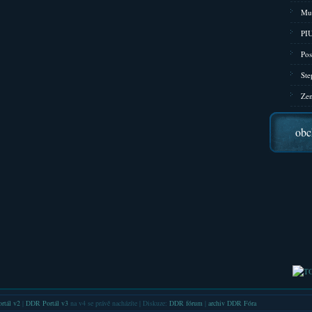
Mu
PIU
Pos
Ste
Zen
obc
rtál v2
|
DDR Portál v3
na v4 se právě nacházíte | Diskuze:
DDR fórum
|
archiv DDR Fóra