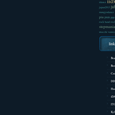
iid
idance
ju
japan2013
mungyodance
piu
pnm
ppp
roc
rock band
stepmani
utacchi
vanoc
lin
Bea
Bem
Cze
DD
Hud
iD
ITG
Kyl