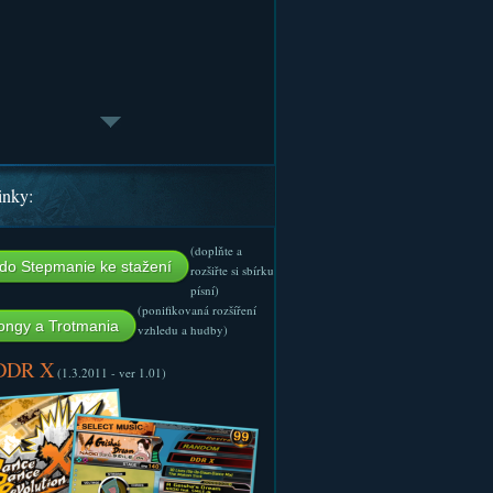
inky:
(doplňte a
do Stepmanie ke stažení
rozšiřte si sbírku
písní)
(ponifikovaná rozšíření
ngy a Trotmania
vzhledu a hudby)
 DDR X
(1.3.2011 - ver 1.01)