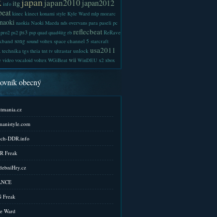
x
japan
japan2010
japan2012
itg
info
beat
kinect
kinec
konami style
Kyle Ward
mlp
mozarc
naoki
naokia
Naoki Maeda
nds
overvans
para
paseli
pc
reflecbeat
ps3
ReRave
pro2
ps2
psp
quad
quad4itg
rb
kband
song
space channel 5
sound voltex
starcraft
a
usa2011
technika
tgs
tnt
unlock
theia
tv
ultrastar
wii
e
video
vocaloid
voltex
WGiBeat
WinDEU
x2
xbox
kovník obecný
tmania.cz
anistyle.com
ch-DDR.info
R Freak
ebniHry.cz
ANCE
 Freak
e Ward