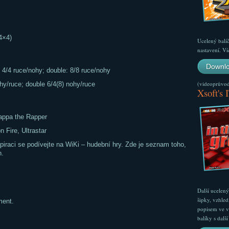
4×4)
Ucelený balí
nastavení. Ví
Downlo
4/4 ruce/nohy; double: 8/8 ruce/nohy
(videoprůvodc
hy/ruce; double 6/4(8) nohy/ruce
Xsoft's 
appa the Rapper
 Fire, Ultrastar
piraci se podívejte na WiKi – hudební hry. Zde je seznam toho,
h.
Další ucelen
šipky, vzhled
ment.
popisem ve v
balíky s dal