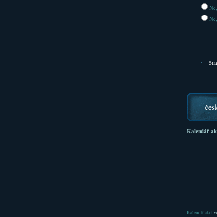
Ne,
Ne,
Sta
čes
Kalendář ak
Kalendář akcí
ve