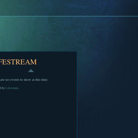
IFESTREAM
are no events to show at this time.
d by
Lifestream
.