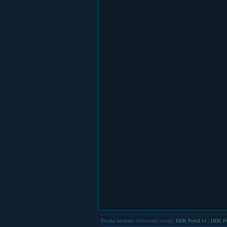
Trocha historie:
Informační stránky
DDR Portál v1
|
DDR Po