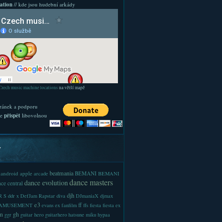
ation
// kde jsou hudební arkády
Czech music machine locations
na větší mapě
ránek a podporu
te
přispět
libovolnou
y
beatmania
android
apple
BEMANI
arcade
BEMANI
dance masters
dance evolution
ce central
djh
 S
ddr x
DefJam Rapstar
diva
DJmaniaX
djmax
e3
ff
-AMUSEMENT
evans
ex
fanfilm
ffs
fiesta
fiesta ex
m
gh
ggr
guitar hero
guitarhero
hatsune miku
hypaa