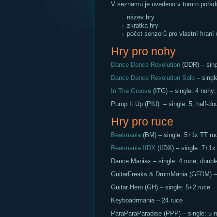
V seznamu je uvedeno v tomto pořadí
název hry
zkratka hry
počet senzorů pro vlastní hraní 
Hry pro nohy
Dance Dance Revolution
(DDR) – sing
Dance Dance Revolution Solo
– singl
In The Groove
(ITG) – single: 4 nohy
Pump It Up (PIU) – single: 5; half-do
Hry pro ruce
Beatmania
(BM) – single: 5+1x TT ru
Beatmania IIDX
(IIDX) – single: 7+1x
Dance Maniax – single: 4 ruce; double
GuitarFreaks & DrumMania (GFDM) – 4
Guitar Hero (GH) – single: 5+2 ruce
Keyboadrmania – 24 ruce
ParaParaParadise (PPP) – single: 5 r