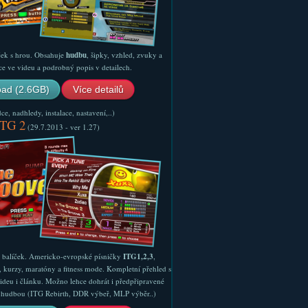
ček s hrou. Obsahuje
hudbu
, šipky, vzhled, zvuky a
ce ve videu a podrobný popis v detailech.
ad (2.6GB)
Více detailů
e, nadhledy, instalace, nastavení,..)
ITG 2
(29.7.2013 - ver 1.27)
ý balíček. Americko-evropské písničky
ITG1,2,3
,
, kurzy, maratóny a fitness mode. Kompletní přehled s
ideu i článku. Možno lehce dohrát i předpřipravené
ší hudbou (ITG Rebirth, DDR výbeř, MLP výběr..)