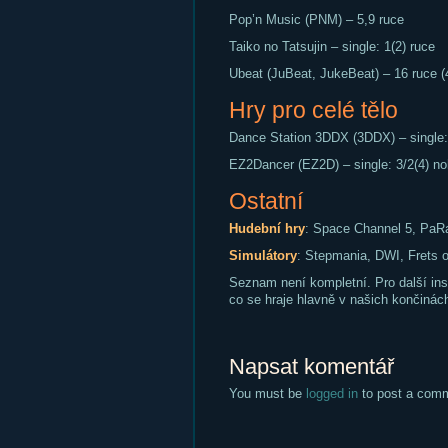
Pop’n Music (PNM) – 5,9 ruce
Taiko no Tatsujin – single: 1(2) ruce
Ubeat (JuBeat, JukeBeat) – 16 ruce (
Hry pro celé tělo
Dance Station 3DDX (3DDX) – single: 
EZ2Dancer (EZ2D) – single: 3/2(4) no
Ostatní
Hudební hry
: Space Channel 5, PaR
Simulátory
: Stepmania, DWI, Frets on
Seznam není kompletní. Pro další ins
co se hraje hlavně v našich končinác
Napsat komentář
You must be
logged in
to post a com