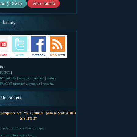
ad (3.2GB)
Více detailů
í kanály:
iky
:
RÁTCE
]
RY
]
arkády
|
konzole
|
počítače
|
mobily
PRÁVY
]
historie
|
z homova
|
ze světa
ální anketa
 kompilace her "vše v jednom" jako je Xsoft's DDR
X a ITG 2?
, jeden soubor se vším je super
 umím si hru sestavit sám