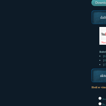
Downlo
dalš
Rubr
[
K
[
H
[
Z
aktu
Hodí se vám
Ano
Ne,