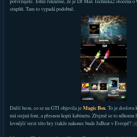
potvrzujete. Tohle řekněme, že je DJ Max Technika2 otočená o 
stupňů. Tam to vypadá podobně.
Magic Box
Další hrou, co se na GTI objevila je
. To je doslova
má stejná font, a přesnou kopii kabinetu. Zřejmě se to někomu lí
levnější verzi této hry (takže nakonec bude JuBeat v Evropě? ;)