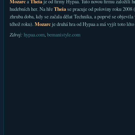
Mozarc
Theia
a
je od firmy Hypaa. Tuto novou firmu založili h
Theia
hudebních her. Na hře
se pracuje od poloviny roku 2008 (
zhruba doba, kdy se začala dělat Technika, a poprvé se objevila
Mozarc
téhož roku).
je druhá hra od Hypaa a má vyjít toto léto
Zdroj:
hypaa.com
,
bemanistyle.com