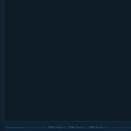
Trocha historie:
Informační stránky
DDR Portál v1
|
DDR Portál v2
|
DDR Portál v3
na v4 se právě nachá