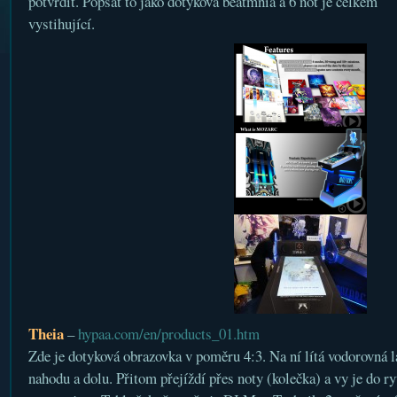
potvrdit. Popsat to jako dotyková beatmnia a 6 not je celkem
vystihující.
Theia
–
hypaa.com/en/products_01.htm
Zde je dotyková obrazovka v poměru 4:3. Na ní lítá vodorovná l
nahodu a dolu. Přitom přejíždí přes noty (kolečka) a vy je do r