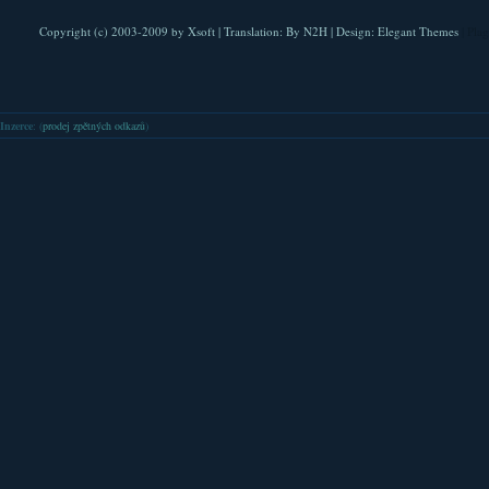
Copyright (c) 2003-2009 by
Xsoft
| Translation:
By N2H
| Design:
Elegant Themes
| Pla
Inzerce
: (
prodej zpětných odkazů
)