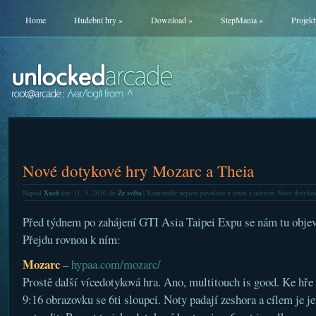
Home
Hudební hry
»
Download
»
StepMania
»
Projekt
Nové dotykové hry Mozarc a Theia
Napsal
Xsoft
dne 11. 5. 2010 do
Ze světa
|
Komentáře nejsou povolené
u textu s názvem Nové dotykov
Před týdnem po zahájení GTI Asia Taipei Expu se nám tu objevi
Přejdu rovnou k ním:
Mozarc
–
hypaa.com/mozarc/
Prostě další vícedotyková hra. Ano, multitouch is good. Ke hře
9:16 obrazovku se 6ti sloupci. Noty padají zeshora a cílem je je