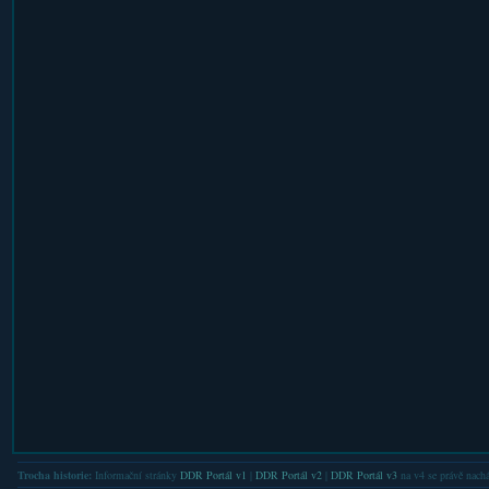
Trocha historie:
Informační stránky
DDR Portál v1
|
DDR Portál v2
|
DDR Portál v3
na v4 se právě nachá