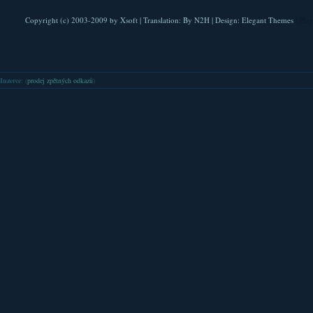
Copyright (c) 2003-2009 by
Xsoft
| Translation:
By N2H
| Design:
Elegant Themes
| Pla
Inzerce
: (
prodej zpětných odkazů
)