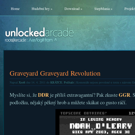
Home
Hudební hry
»
Download
»
StepMania
»
Projekt
Graveyard Graveyard Revolution
Napsal
Xsoft
dne 14. 4. 2011 do
KRÁTCE
,
Počítače
|
Komentáře nejsou povolené
u textu s názvem Gr
DDR
GGR
Myslíte si, že
je příliš extravagantní? Pak zkuste
. 
podložku, nějaký pěkný hrob a můžete skákat co gusto ráčí.