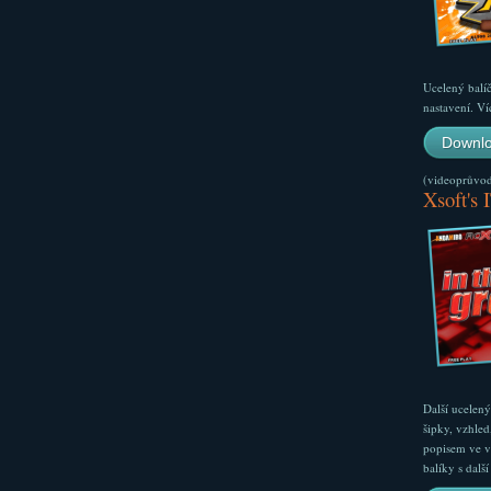
Ucelený balí
nastavení. Ví
Downlo
(videoprůvodc
Xsoft's 
Další ucelen
šipky, vzhled
popisem ve v
balíky s dal