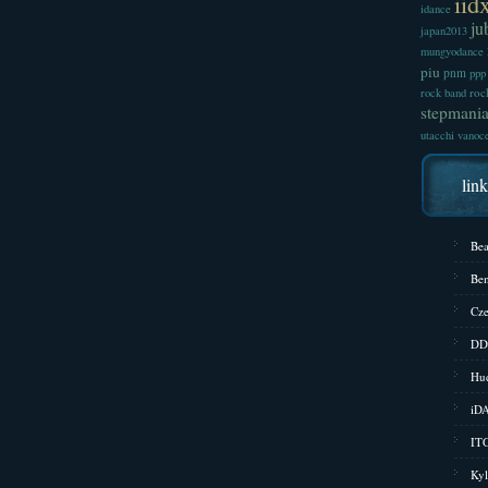
iid
idance
ju
japan2013
mungyodance
piu
pnm
ppp
roc
rock band
stepmani
utacchi
vanoc
lin
Bea
Bem
Cze
DD
Hud
iD
ITG
Kyl