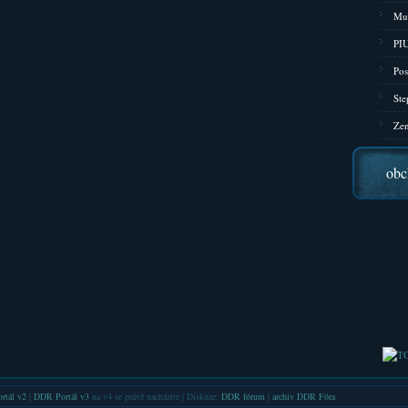
Mu
PIU
Pos
Ste
Zen
obc
rtál v2
|
DDR Portál v3
na v4 se právě nacházíte | Diskuze:
DDR fórum
|
archiv DDR Fóra