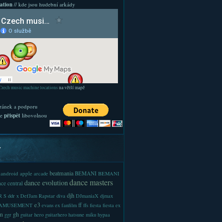
ation
// kde jsou hudební arkády
Czech music machine locations
na větší mapě
ránek a podporu
te
přispět
libovolnou
y
beatmania
android
apple
BEMANI
arcade
BEMANI
dance masters
dance evolution
ce central
djh
 S
ddr x
DefJam Rapstar
diva
DJmaniaX
djmax
e3
ff
-AMUSEMENT
evans
ex
fanfilm
ffs
fiesta
fiesta ex
m
gh
ggr
guitar hero
guitarhero
hatsune miku
hypaa