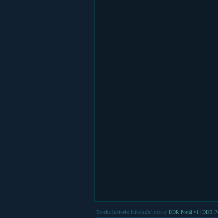
Trocha historie:
Informační stránky
DDR Portál v1
|
DDR Po