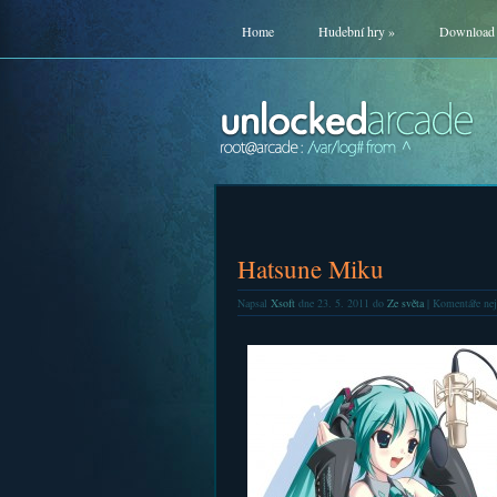
Home
Hudební hry
»
Download
Hatsune Miku
Napsal
Xsoft
dne 23. 5. 2011 do
Ze světa
|
Komentáře nej