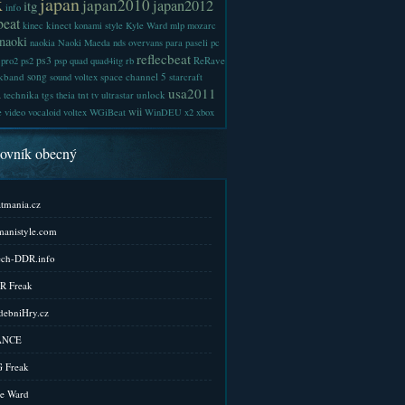
x
japan
japan2010
japan2012
itg
info
beat
kinect
kinec
konami style
Kyle Ward
mlp
mozarc
naoki
naokia
Naoki Maeda
nds
overvans
para
paseli
pc
reflecbeat
ps3
ReRave
pro2
ps2
psp
quad
quad4itg
rb
kband
song
space channel 5
sound voltex
starcraft
a
usa2011
technika
tgs
tnt
unlock
theia
tv
ultrastar
wii
e
video
vocaloid
voltex
WGiBeat
WinDEU
x2
xbox
kovník obecný
tmania.cz
anistyle.com
ch-DDR.info
R Freak
ebniHry.cz
ANCE
 Freak
e Ward