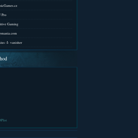
sicGames.cz
 Pro
itive Gaming
pmania.com
ius -I- vanisher
hod