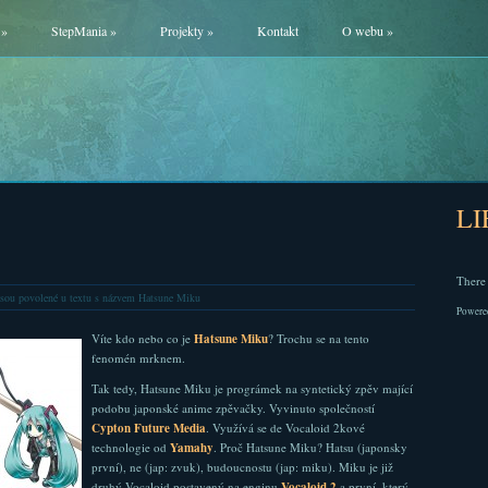
»
StepMania
»
Projekty
»
Kontakt
O webu
»
L
There 
sou povolené
u textu s názvem Hatsune Miku
Powere
Víte kdo nebo co je
Hatsune Miku
? Trochu se na tento
fenomén mrknem.
Tak tedy, Hatsune Miku je prográmek na syntetický zpěv mající
podobu japonské anime zpěvačky. Vyvinuto společností
Cypton Future Media
. Využívá se de Vocaloid 2kové
technologie od
Yamahy
. Proč Hatsune Miku? Hatsu (japonsky
první), ne (jap: zvuk), budoucnostu (jap: miku). Miku je již
druhý Vocaloid postavený na enginu
Vocaloid 2
a první, který