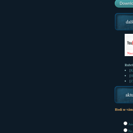
Downlo
dalš
Rubr
[
K
[
H
[
Z
aktu
Hodí se vám
Ano
Ne,