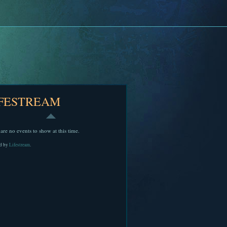
IFESTREAM
are no events to show at this time.
d by
Lifestream
.