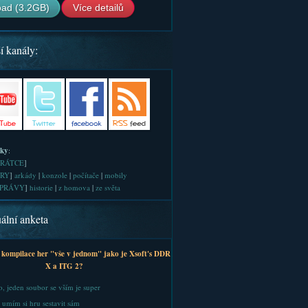
ad (3.2GB)
Více detailů
í kanály:
iky
:
RÁTCE
]
RY
]
arkády
|
konzole
|
počítače
|
mobily
PRÁVY
]
historie
|
z homova
|
ze světa
ální anketa
 kompilace her "vše v jednom" jako je Xsoft's DDR
X a ITG 2?
, jeden soubor se vším je super
 umím si hru sestavit sám