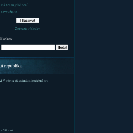
 má hra tu ještě není
 nevyužiji to
Zobrazit výsledky
rší ankety
ká republika
cí
// kde se dá zahrát si hudební hry
 větší verzi.