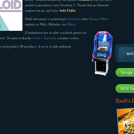
používá japonskou verzi Vocaloid 2. Vlastní hlas je řeknemě
inspurován po zpěvačce
Saki Fujita
.
Další informace o technologii
Vocaloid
, nebo
Hatsune Miku
najdete na Wiki. Mrkněte i na
Wikiu
.
Z hudebních her se nám vocaloidi pletou do
erze). Tu jsme si zkusily
4.den v Japonsku
a máme i video.
o holograficá 3D projekce. A na to se dále mrknem.
nov
Songy 
MLP So
Xsoft's