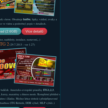
ček s hrou. Obsahuje
hudbu
, šipky, vzhled, zvuky a
ce ve videu a podrobný popis v detailech.
ad (2.6GB)
Více detailů
e, nadhledy, instalace, nastavení,..)
ITG 2
(29.7.2013 - ver 1.27)
ý balíček. Americko-evropské písničky
ITG1,2,3
,
, kurzy, maratóny a fitness mode. Kompletní přehled s
ideu i článku. Možno lehce dohrát i předpřipravené
ší hudbou (ITG Rebirth, DDR výbeř, MLP výběr..)