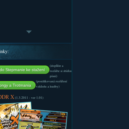
inky:
(doplňte a
do Stepmanie ke stažení
rozšiřte si sbírku
písní)
(ponifikovaná rozšíření
ngy a Trotmania
vzhledu a hudby)
 DDR X
(1.3.2011 - ver 1.01)