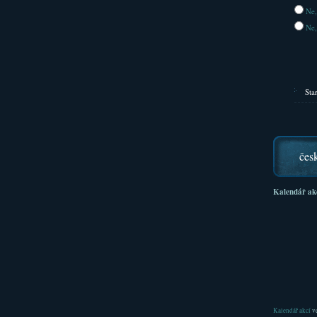
Ne,
Ne,
Sta
čes
Kalendář ak
Kalendář akcí
ve