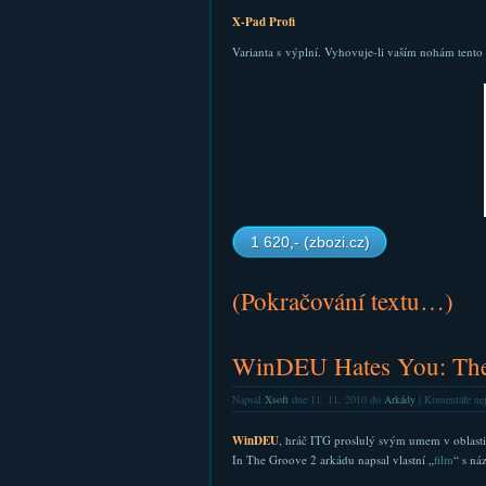
X-Pad Profi
Varianta s výplní. Vyhovuje-li vaším nohám tento t
1 620,- (zbozi.cz)
(Pokračování textu…)
WinDEU Hates You: Th
Napsal
Xsoft
dne 11. 11. 2010 do
Arkády
|
Komentáře ne
WinDEU
, hráč ITG proslulý svým umem v oblasti h
In The Groove 2 arkádu napsal vlastní „
film
“ s ná