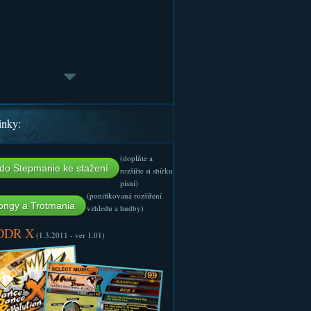
inky:
(doplňte a
do Stepmanie ke stažení
rozšiřte si sbírku
písní)
(ponifikovaná rozšíření
ngy a Trotmania
vzhledu a hudby)
 DDR X
(1.3.2011 - ver 1.01)