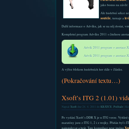
jako bonus na závěr:
Ale hudební sekce ne
soutěže
, turnaje a
kv
Další informace o Advíku, jak se na něj dostat, vs
Kompletní program Advíku 2011 s čitelnou anotací
Advik 2011 program + anotace.
Advik 2011 program + anotace.
A výřez blokem hudebních her dále v článku.
(Pokračování textu…)
Xsoft’s ITG 2 (1.01) vid
Napsal
Xsoft
dne 24. 4. 2011 do
KRÁTCE
,
Počítače
|
Kom
Po vydání Xsoft’s DDR X je u ITG verze. Vyhled 
maratóny jsou z ITG 1, 2 i z trojky. Přidán byl i 
nainstalovat a hrát. Tato kompilace nese jméno
Xso