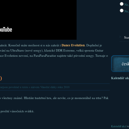
Ne,
Ne,
Sta
zahrát. Konečně máte možnost si u nás zahrát i
Dance Evolution
. Doplnění je
vání na UltraStaru (nové songy), klasické DDR Extreme, velká spousta Guitar
ce Evolution nevoní, na ParaParaParadise najdete také původní songy. Turnaje o
čes
0
Kalendář ak
nejsou povolené
u textu s názvem Vánoční dárky roku 2010
 všechny známé. Hledáte hudební hru, ale nevíte, co je momentálně na trhu? Pak
 prožití vánočních svátků.
Kalendář akcí
ve