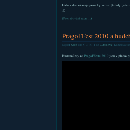
Další video ukazuje písničky ve hře (to kdybyste
;))
(Pokračování textu…)
PragoFFest 2010 a hude
Napsal
Xsoft
dne 5. 2. 2011 do
Z domova
|
Komentáře ne
Hudební hry na
PragoFFestu 2010
jsou v plném pr