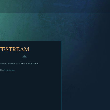
IFESTREAM
are no events to show at this time.
d by
Lifestream
.