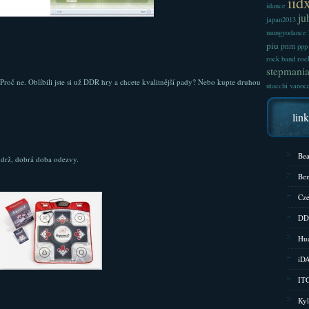
iid
idance
ju
japan2013
mungyodance
piu
pnm
ppp
roc
rock band
stepmani
? Proč ne. Oblíbili jste si už DDR hry a chcete kvalitnější pady? Nebo kupte druhou
utacchi
vanoc
lin
Bea
drž, dobrá doba odezvy.
Bem
Cze
DD
Hud
iD
ITG
Kyl