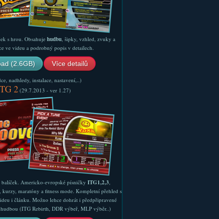
ček s hrou. Obsahuje
hudbu
, šipky, vzhled, zvuky a
ce ve videu a podrobný popis v detailech.
ad (2.6GB)
Více detailů
e, nadhledy, instalace, nastavení,..)
ITG 2
(29.7.2013 - ver 1.27)
ý balíček. Americko-evropské písničky
ITG1,2,3
,
, kurzy, maratóny a fitness mode. Kompletní přehled s
ideu i článku. Možno lehce dohrát i předpřipravené
ší hudbou (ITG Rebirth, DDR výbeř, MLP výběr..)