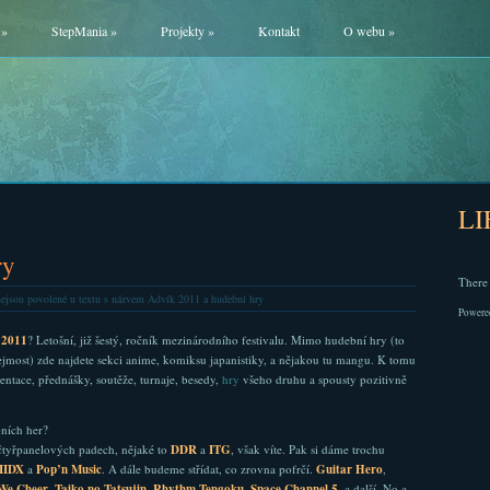
»
StepMania
»
Projekty
»
Kontakt
O webu
»
L
ry
There 
ejsou povolené
u textu s názvem Advík 2011 a hudební hry
Powere
 2011
? Letošní, již šestý, ročník mezinárodního festivalu. Mimo hudební hry (to
ejmost) zde najdete sekci anime, komiksu japanistiky, a nějakou tu mangu. K tomu
zentace, přednášky, soutěže, turnaje, besedy,
hry
všeho druhu a spousty pozitivně
ních her?
čtyřpanelových padech, nějaké to
DDR
a
ITG
, však víte. Pak si dáme trochu
IIDX
a
Pop’n Music
. A dále budeme střídat, co zrovna pofrčí.
Guitar Hero
,
We Cheer
,
Taiko no Tatsujin
,
Rhythm Tengoku
,
Space Channel 5
, a další. No a