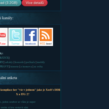
ad (3.2GB)
Více detailů
í kanály:
iky
:
RÁTCE
]
RY
]
arkády
|
konzole
|
počítače
|
mobily
PRÁVY
]
historie
|
z homova
|
ze světa
ální anketa
 kompilace her "vše v jednom" jako je Xsoft's DDR
X a ITG 2?
, jeden soubor se vším je super
 umím si hru sestavit sám