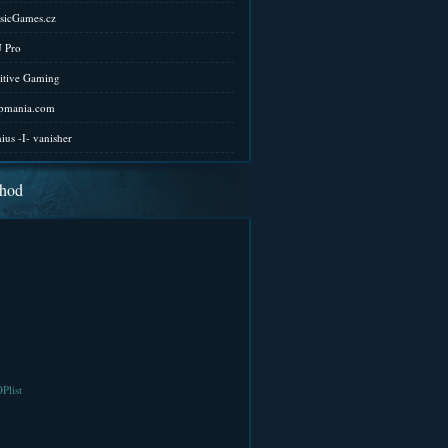
sicGames.cz
 Pro
itive Gaming
pmania.com
ius -I- vanisher
hod