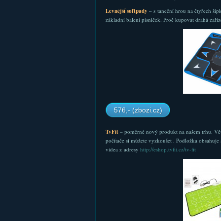
Levnější softpady
– s taneční hrou na čtyřech šip
základní balení písniček. Proč kupovat drahá zaříze
576,- (zbozi.cz)
TvFit
– poměrné nový produkt na našem trhu. Větší 
počítače si můžete vyzkoušet . Podložka obsahuje
videa z adresy
http://eshop.tvfit.cz/tv-fit