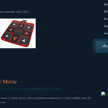
Mu
yp materiálu, máte vítěze.
PIU
Pos
Ste
Zen
obc
e Movie
jsou povolené
u textu s názvem WinDEU Hates You: The Movie
raní si s módy, kurzy a těžce nečitelnými stepcharty se vytasil s dalším esem. Na
zvem: