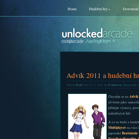
Home
Hudební hry
»
Download
Advík 2011 a hudební h
Napsal
Xsoft
dne 27. 7. 2011 do
Z domova
|
Komentáře n
Chystáte se na
Advík
už berte jako samozř
přidejte výstavy, pre
naladěných lidí.
A co tu bude z hudeb
Multiplayer
na více 
japonské
Beatmanie 
ParaParaParadise
,