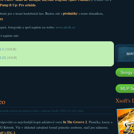
Pump It Up: Pro
arkáda
.
bude jen o hraní hudebních her. Budou zde i
přednášky
s touto tématikou,
ízy
.
tupné, fotografie a spol najdete na webu:
www.advik.cz
 najdete zde:
XLS
[200kB]
nov
XLSX
[80kB]
Songy 
MLP So
Xsoft's
eo
entáře nejsou povolené
u textu s názvem Xsoft’s ITG 2 (1.01) video
odpovídá co nejvěrnější kopii arkádové verzi
In The Groove 2
. Písničky, kurzy a
ITG Rebirth. Vše v úhledně zabalené formě jednoho souboru, stačí jen stáhnout,
ft’s ITG 2
.