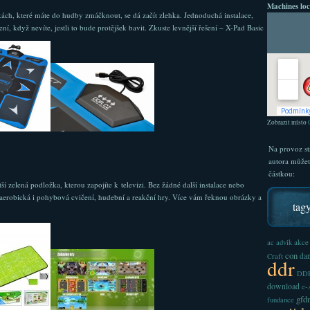
Machines loc
kách, které máte do hudby zmáčknout, se dá začít zlehka. Jednoduchá instalace,
ní, když nevíte, jestli to bude protějšek bavit. Zkuste levnější řešení – X-Pad Basic
Zobrazit místo
Na provoz st
autora může
částkou:
zelená podložka, kterou zapojíte k televizi. Bez žádné další instalace nebo
 aerobická i pohybová cvičení, hudební a reakční hry. Více vám řeknou obrázky a
tag
akce
ac
advik
con
dan
Craft
ddr
DDR
download
e
gfd
fundance