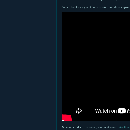
Větší ukázka s vysvětlením a mininávodem napříč
Stažení a další informace jsou na stránce s
Xsoft’s