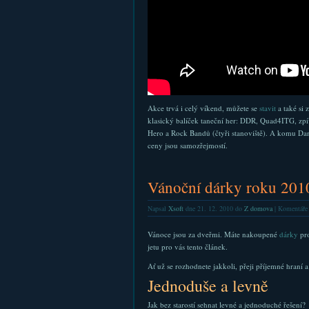
Akce trvá i celý víkend, můžete se
stavit
a také si 
klasický balíček taneční her: DDR, Quad4ITG, zpí
Hero a Rock Bandů (čtyři stanoviště). A komu Dan
ceny jsou samozřejmostí.
Vánoční dárky roku 201
Napsal
Xsoft
dne 21. 12. 2010 do
Z domova
|
Komentáře 
Vánoce jsou za dveřmi. Máte nakoupené
dárky
pro
jetu pro vás tento článek.
Ať už se rozhodnete jakkoli, přeji příjemné hraní a
Jednoduše a levně
Jak bez starostí sehnat levné a jednoduché řešení?