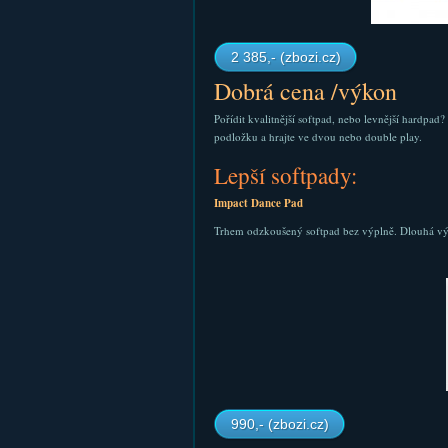
2 385,- (zbozi.cz)
Dobrá cena /výkon
Pořídit kvalitnější softpad, nebo levnější hardpad
podložku a hrajte ve dvou nebo double play.
Lepší softpady:
Impact Dance Pad
Trhem odzkoušený softpad bez výplně. Dlouhá vý
990,- (zbozi.cz)