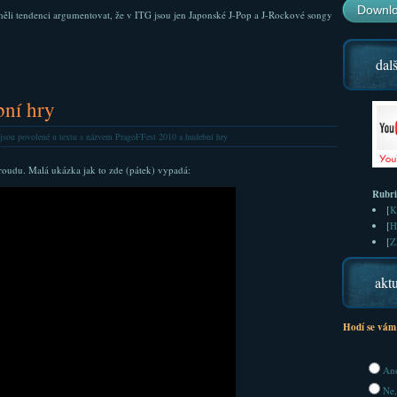
Downlo
 měli tendenci argumentovat, že v ITG jsou jen Japonské J-Pop a J-Rockové songy
dalš
bní hry
jsou povolené
u textu s názvem PragoFFest 2010 a hudební hry
oudu. Malá ukázka jak to zde (pátek) vypadá:
Rubr
[
K
[
H
[
Z
aktu
Hodí se vám
Ano
Ne,