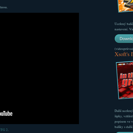
 hrou.
Ucelený balí
nastavení. Ví
Downlo
(videoprůvodc
Xsoft's 
Další ucelen
šipky, vzhled
popisem ve v
balíky s dal
 ITG 2
.