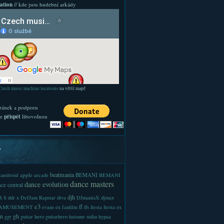
ation
// kde jsou hudební arkády
Czech music machine locations
na větší mapě
ránek a podporu
te
přispět
libovolnou
y
beatmania
android
apple
BEMANI
arcade
BEMANI
dance masters
dance evolution
ce central
djh
 S
ddr x
DefJam Rapstar
diva
DJmaniaX
djmax
e3
ff
-AMUSEMENT
evans
ex
fanfilm
ffs
fiesta
fiesta ex
m
gh
ggr
guitar hero
guitarhero
hatsune miku
hypaa