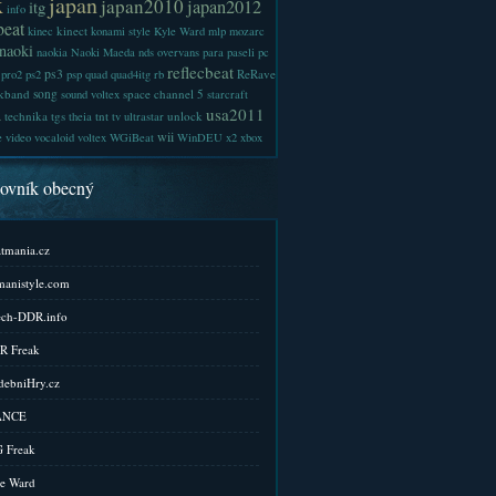
x
japan
japan2010
japan2012
itg
info
beat
kinect
kinec
konami style
Kyle Ward
mlp
mozarc
naoki
naokia
Naoki Maeda
nds
overvans
para
paseli
pc
reflecbeat
ps3
ReRave
pro2
ps2
psp
quad
quad4itg
rb
kband
song
space channel 5
sound voltex
starcraft
a
usa2011
technika
tgs
tnt
unlock
theia
tv
ultrastar
wii
e
video
vocaloid
voltex
WGiBeat
WinDEU
x2
xbox
kovník obecný
tmania.cz
anistyle.com
ch-DDR.info
R Freak
ebniHry.cz
ANCE
 Freak
e Ward