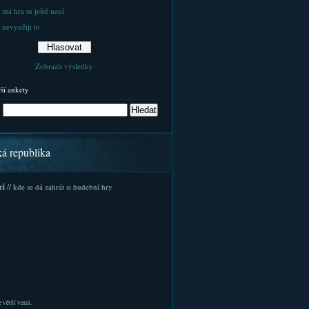
 má hra tu ještě není
 nevyužiji to
Zobrazit výsledky
rší ankety
ká republika
cí
// kde se dá zahrát si hudební hry
 větší verzi.