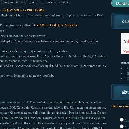
 napoví, tak ať víte, co po vhození kreditu vybírat.
Downlo
zi
ENJOY MODE
a
PRO MODE
.
 Beginner a Light) a jsou zde jen vybrané songy. (japonská verze má HAPPY
dalš
. Po výběru máte k dispoici:
SINGLE
,
DOUBLE
,
VERSUS
.
upné.
žete kouknout na japonskou verzi.
uble play. Není u Versus play. Jedná se v podstate o battery mód s jedním
1. 60s na výběr songu, 30s nastavení, 10s výsledky.
locké (brake, wave, arrow skin). A je tu i Hidden+, Sudden+, Hidden&Sudden+
apnout, vypnout, měnit) i během hry
Rubr
čas) změnit i speed mode (rychlost šipek). Aktuální nastavení je zobrazeno dole v
[
K
[
H
ugů bylo, Konami se na ně prý podívá).
[
Z
aktu
ovou konstrukcí padů. K testování bylo přizván i Bemanistyle a na padech se
Hodí se vám
adech z DDR X(1) dalo Konami na feedbacky hráčů. Už v nich nenajdete dřevo,
 jiné (Konami je nedovolilo fotit, ale je tomu tak). Hra na nich dává lepší pocit
ní pady (že by návrat k původní konstrukci padů?). Každá šipka se teď vyndavé
Ano
padu je jeden velký celek. Hraní na double je z počátku trochu divné, ale dá se
Ne,
Senzory jsou také úplně jiné od X1, a když ze šipky sundáte nohu, je odlišné i