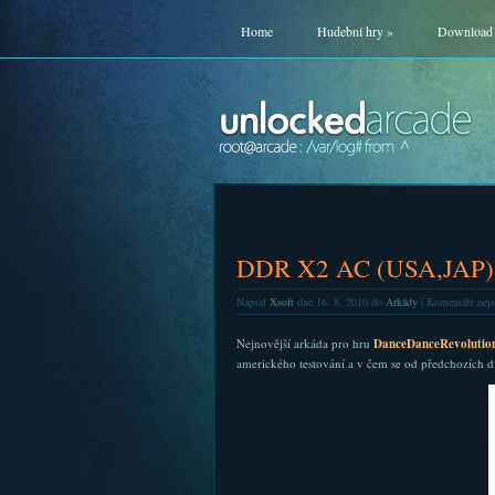
Home
Hudební hry
»
Download
DDR X2 AC (USA,JAP)
Napsal
Xsoft
dne 16. 8. 2010 do
Arkády
|
Komentáře nejs
Nejnovější arkáda pro hru
DanceDanceRevolutio
amerického testování a v čem se od předchozích díl