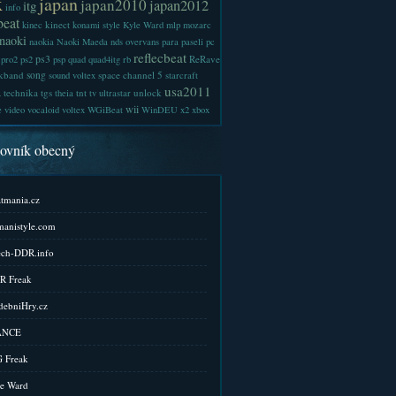
x
japan
japan2010
japan2012
itg
info
beat
kinect
kinec
konami style
Kyle Ward
mlp
mozarc
naoki
naokia
Naoki Maeda
nds
overvans
para
paseli
pc
reflecbeat
ps3
ReRave
pro2
ps2
psp
quad
quad4itg
rb
kband
song
space channel 5
sound voltex
starcraft
a
usa2011
technika
tgs
tnt
unlock
theia
tv
ultrastar
wii
e
video
vocaloid
voltex
WGiBeat
WinDEU
x2
xbox
kovník obecný
tmania.cz
anistyle.com
ch-DDR.info
R Freak
ebniHry.cz
ANCE
 Freak
e Ward