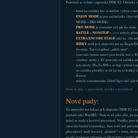
Podobně se ovládá i japonská DDR X2. Obrázky vám
hned na začátku hry si můžete vybrat z me
ENJOY MODE
je pro začátečníky (úrovně
MODE a PRO MODE)
PRO MODE
je normální styl jak ho znáte
BATTLE
a
NONSTOP
v
testu
nebyly příst
EXTRA
/
ENCORE STAGE
také ne. Ale mů
RISKY
mód je k dispozici jen na Single/Do
životem. Taková pěkná „náklá smrt“.
časovače (menu timer) jsou kratší, než v X
všechny módy z X1 jsou zde od začátku un
tyto módy (H+,S+,H/S+) se dají vybírat (z
na začátku písničky se dá (je na to krátký 
ikonce.
nebylo zaznamenáno žádné lagování (pár b
(
how to play v japonštině
,
stránka o produktu
)
Nové pady:
Na americké test lokaci je k dispozici DDR X2 s n
prohání také WinDEU. Není to už jako dřív, po p
jedná se zcela o kovové provedení. Vnitřky jsou též
opravdu bitelné konstrukce. Jsou tenší než původ
přes takový malý kovový „držáček“ v rohu, zbytek 
na něj zvyknout (alespoň co říkají kluci z testů). 