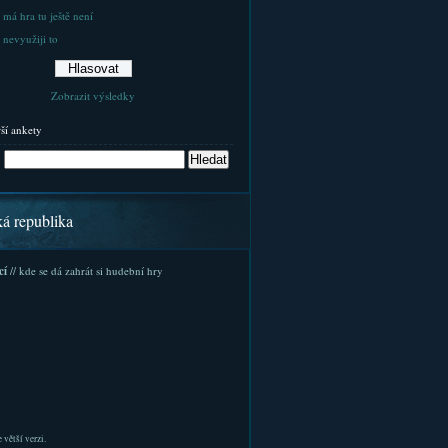
 má hra tu ještě není
 nevyužiji to
Zobrazit výsledky
rší ankety
ká republika
cí
// kde se dá zahrát si hudební hry
 větší verzi.