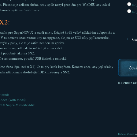
í. Přesnost je celkem slušná, tedy spíše nebyl problém pro WinDEU aby dával
Ne,
ousek vyšší ve finální verzi.
Ne,
X2:
zatím pro SuperNOVU2 a starší mixy. Údajně kvůli velký nákladům z Japonska a
 budoucnu snad budou kity na upgrade, ale jen ze SN2 díky její konstrukci.
Sta
výmy pady, ale to je zatím neoficiální zpráva.
 zatím nepadlo ale to může být co nevidět.
dá podobně jako na SN2.
ní e-amusementu, použití USB flashek a unlocků.
me třeba lépe, než u X1). Je to prý krok kupředu. Konami chce, aby její arkády
čes
nahradit pomalu doslužující DDR Extremy a SN2.
Kalendář ak
w mods
ooch (with mods)
 300 Super-Max-Me-Mix
Kalendář akcí
ve