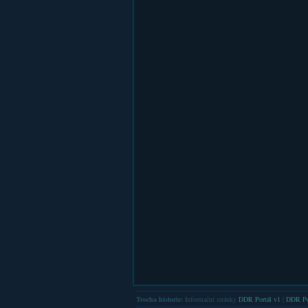
Trocha historie:
Informační stránky
DDR Portál v1
|
DDR Po