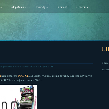
»
StepMania
»
Projekty
»
Kontakt
O webu
»
L
There 
ou povolené
u textu s názvem DDR X2 AC (USA,JAP)
Powere
n
nese označení
DDR:X2
. Jak vlastně vypadá, co má nového, jaké jsou novinky z
ů liší? To vše najdete v tomto článku.