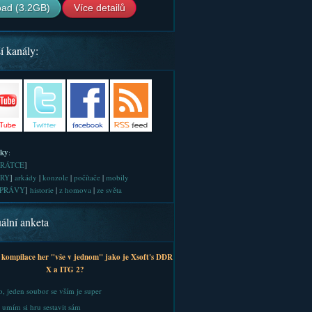
ad (3.2GB)
Více detailů
í kanály:
iky
:
RÁTCE
]
RY
]
arkády
|
konzole
|
počítače
|
mobily
PRÁVY
]
historie
|
z homova
|
ze světa
ální anketa
 kompilace her "vše v jednom" jako je Xsoft's DDR
X a ITG 2?
, jeden soubor se vším je super
 umím si hru sestavit sám