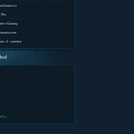
sicGames.cz
 Pro
itive Gaming
pmania.com
ius -I- vanisher
hod