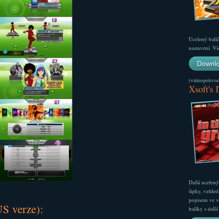
Ucelený balí
nastavení. Ví
Downlo
(videoprůvodc
Xsoft's 
Další ucelen
šipky, vzhled
popisem ve v
S verze):
balíky s dal