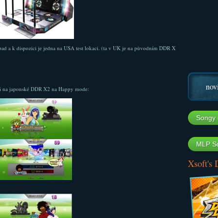
d a k dispozici je jedna na USA test lokaci. (ta v UK je na původním DDR X
nov
dá na japonské DDR X2 na Happy mode:
Songy 
MLP So
Xsoft's