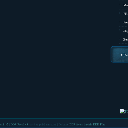
Mu
PIU
Pos
Ste
Zen
obc
rtál v2
|
DDR Portál v3
na v4 se právě nacházíte | Diskuze:
DDR fórum
|
archiv DDR Fóra