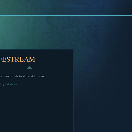
IFESTREAM
are no events to show at this time.
d by
Lifestream
.