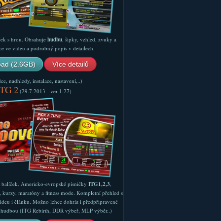
ček s hrou. Obsahuje
hudbu
, šipky, vzhled, zvuky a
ce ve videu a podrobný popis v detailech.
ad (2.6GB)
Více detailů
e, nadhledy, instalace, nastavení,..)
ITG 2
(29.7.2013 - ver 1.27)
ý balíček. Americko-evropské písničky
ITG1,2,3
,
, kurzy, maratóny a fitness mode. Kompletní přehled s
ideu i článku. Možno lehce dohrát i předpřipravené
ší hudbou (ITG Rebirth, DDR výbeř, MLP výběr..)