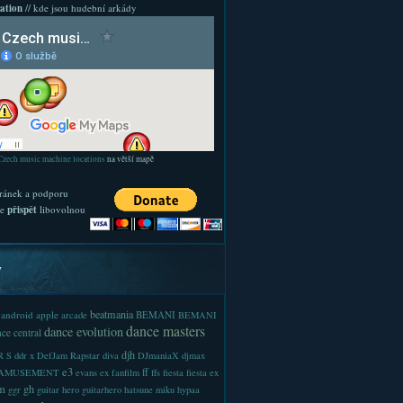
ation
// kde jsou hudební arkády
Czech music machine locations
na větší mapě
ránek a podporu
te
přispět
libovolnou
y
beatmania
android
apple
BEMANI
arcade
BEMANI
dance masters
dance evolution
ce central
djh
 S
ddr x
DefJam Rapstar
diva
DJmaniaX
djmax
e3
ff
-AMUSEMENT
evans
ex
fanfilm
ffs
fiesta
fiesta ex
m
gh
ggr
guitar hero
guitarhero
hatsune miku
hypaa