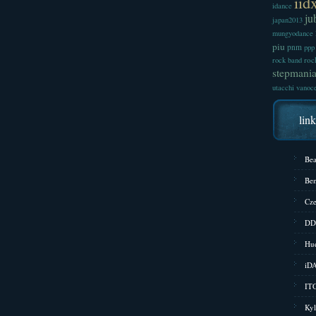
iid
idance
ju
japan2013
mungyodance
piu
pnm
ppp
roc
rock band
stepmani
utacchi
vanoc
lin
Bea
Bem
Cze
DD
Hud
iD
ITG
Kyl