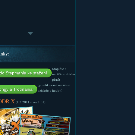
inky:
(doplňte a
do Stepmanie ke stažení
rozšiřte si sbírku
písní)
(ponifikovaná rozšíření
ngy a Trotmania
vzhledu a hudby)
 DDR X
(1.3.2011 - ver 1.01)