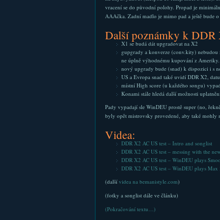
vracení se do původní polohy. Propad je minimáln
AAAčka. Zadní madlo je mimo pad a ještě bude o k
Další poznámky k DDR 
X1 se budá dát upgradovat na X2
gupgrady a konverze (conv.kity) nebudou 
ne úplně výhodnému kupování z Ameriky. V
nový upgrady bude (snad) k dispozici i s no
US a Evropa snad také uvidí DDR X2, datum
místní High score (u každého songu) vypa
Konami stále hledá další možnosti uplatně
Pady vypadají sle WinDEU prostě super (no, řekně
byly opět mistrovsky provedené, aby také mohly 
Videa:
DDR X2 AC US test – Intro and songlist
DDR X2 AC US test – messing with the ne
DDR X2 AC US test – WinDEU plays Smoo
DDR X2 AC US test – WinDEU plays Max
(další
videa na bemanistyle.com
)
(fotky a songlist dále ve článku)
(Pokračování textu…)