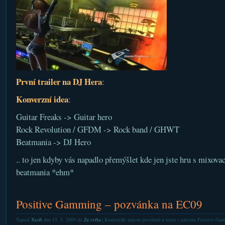
První trailer na DJ Hera
:
Konverzní idea
:
Guitar Freaks -> Guitar hero
Rock Revolution / GFDM -> Rock band / GHWT
Beatmania -> DJ Hero
.. to jen kdyby vás napadlo přemýšlet kde jen jste hru s mixov
beatmania *ehm*
Positive Gamming – pozvánka na EC09
Napsal
Xsoft
dne 15. 5. 2009 do
Ze světa
|
Komentáře nejsou povolené
u textu s názvem Positive Ga