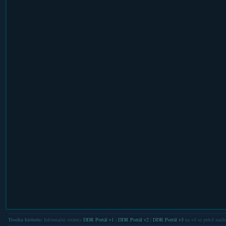
Trocha historie:
Informační stránky
DDR Portál v1
|
DDR Portál v2
|
DDR Portál v3
na v4 se právě nachá