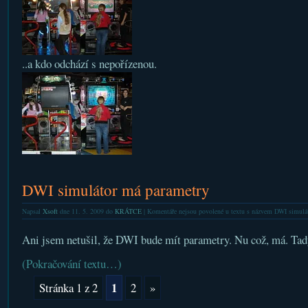
..a kdo odchází s nepořízenou.
DWI simulátor má parametry
Napsal
Xsoft
dne 11. 5. 2009 do
KRÁTCE
|
Komentáře nejsou povolené
u textu s názvem DWI simulá
Ani jsem netušil, že DWI bude mít parametry. Nu což, má. Tad
(Pokračování textu…)
1
Stránka 1 z 2
2
»