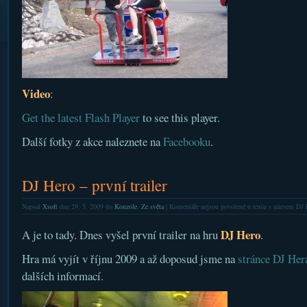
Video
:
Get the latest Flash Player
to see this player.
Další fotky z akce naleznete na
Facebooku
.
DJ Hero – první trailer
Napsal
Xsoft
dne 29. 5. 2009 do
Konzole
,
Ze světa
|
Komentáře nejsou povolené
u textu s názvem DJ H
DJ Hero
A je to tady. Dnes vyšel první trailer na hru
.
Hra má vyjít v říjnu 2009 a až doposud jsme na
stránce DJ Her
dalších informací.