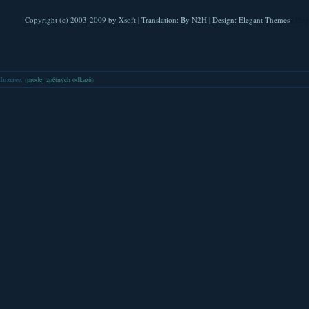
Copyright (c) 2003-2009 by
Xsoft
| Translation:
By N2H
| Design:
Elegant Themes
| Pla
Inzerce
: (
prodej zpětných odkazů
)