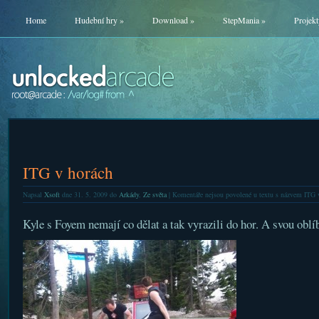
Home
Hudební hry
»
Download
»
StepMania
»
Projekt
ITG v horách
Napsal
Xsoft
dne 31. 5. 2009 do
Arkády
,
Ze světa
|
Komentáře nejsou povolené
u textu s názvem ITG 
Kyle s Foyem nemají co dělat a tak vyrazili do hor. A svou oblí