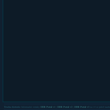
Trocha historie:
Informační stránky
DDR Portál v1
|
DDR Portál v2
|
DDR Portál v3
na v4 se právě nachá