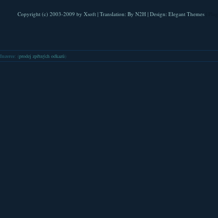
Copyright (c) 2003-2009 by
Xsoft
| Translation:
By N2H
| Design:
Elegant Themes
| Pla
Inzerce
: (
prodej zpětných odkazů
)