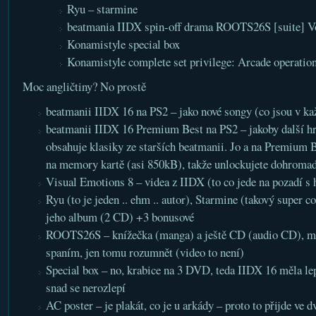
Ryu – starmine
beatmania IIDX spin-off drama ROOTS26S [suite] V
Konamistyle special box
Konamistyle complete set privilege: Arcade operatio
Moc angličtiny? No prostě
beatmanii IIDX 16 na PS2 – jako nové songy (co jsou v ka
beatmanii IIDX 16 Premium Best na PS2 – jakoby další hr
obsahuje klasiky ze starších beatmanii. Jo a na Premium 
na memory kartě (asi 850kB), takže unlockujete dohromad
Visual Emotions 8 – videa z IIDX (to co jede na pozadí 
Ryu (to je jeden .. ehm .. autor), Starmine (takový super co
jeho album (2 CD) +3 bonusové
ROOTS26S – knížečka (manga) a ještě CD (audio CD), m
spaním, jen tomu rozumnět (video to není)
Special box – no, krabice na 3 DVD, teda IIDX 16 měla lepš
snad se nerozlepí
AC poster – je plakát, co je u arkády – proto to přijde ve d