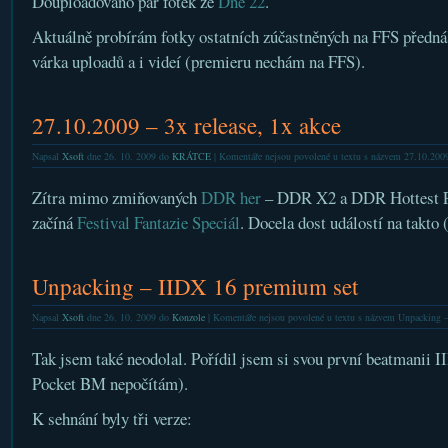
Douploadováno pár fotek ze
Dne 22
.
Aktuálně probírám fotky ostatních zúčastněných na FFS přednáš
várka uploadů a i videí (premieru nechám na FFS).
27.10.2009 – 3x release, 1x akce
Napsal
Xsoft
dne 26. 10. 2009 do
KRÁTCE
|
Komentáře nejsou povolené
u textu s názvem 27.10.2009 
Zítra mimo zmiňovaných
DDR her
– DDR X2 a DDR Hottest P
začíná
Festival Fantazie Speciál
. Docela dost událostí na takto
Unpacking – IIDX 16 premium set
Napsal
Xsoft
dne 26. 10. 2009 do
Konzole
|
Komentáře nejsou povolené
u textu s názvem Unpacking –
Tak jsem také neodolal. Pořídil jsem si svou první beatmanii 
Pocket BM nepočítám).
K sehnání byly tři verze: