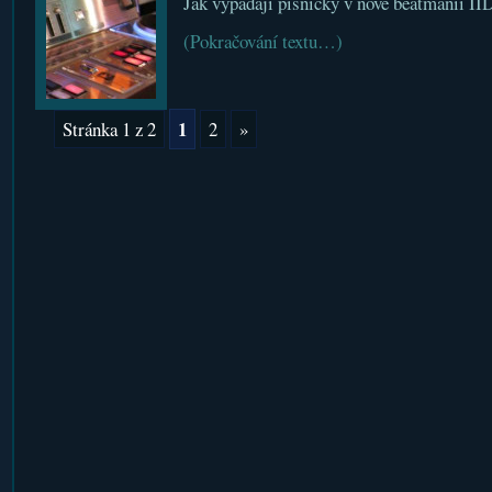
Jak vypadají písničky v nové beatmanii II
(Pokračování textu…)
1
Stránka 1 z 2
2
»