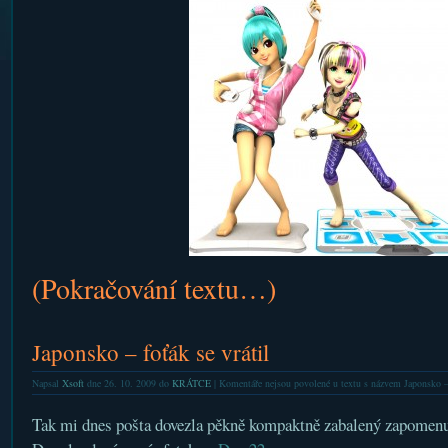
(Pokračování textu…)
Japonsko – foťák se vrátil
Napsal
Xsoft
dne 26. 10. 2009 do
KRÁTCE
|
Komentáře nejsou povolené
u textu s názvem Japonsko – 
Tak mi dnes pošta dovezla pěkně kompaktně zabalený zapomenut