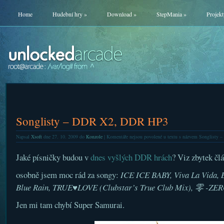
Home
Hudební hry
»
Download
»
StepMania
»
Projekt
Songlisty – DDR X2, DDR HP3
Napsal
Xsoft
dne 27. 10. 2009 do
Konzole
|
Komentáře nejsou povolené
u textu s názvem Songlisty
Jaké písničky budou v
dnes vyšlých DDR hrách
? Viz zbytek čl
osobně jsem moc rád za songy:
ICE ICE BABY, Viva La Vida,
Blue Rain, TRUE♥LOVE (Clubstar’s True Club Mix), 零 -ZE
Jen mi tam chybí Super Samurai.