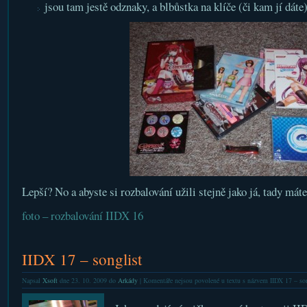
jsou tam jestě odznaky, a blbůstka na klíče (či kam jí dáte
Lepší? No a abyste si rozbalování užili stejně jako já, tady máte
foto – rozbalování IIDX 16
IIDX 17 – songlist
Napsal
Xsoft
dne 23. 10. 2009 do
Arkády
|
Komentáře nejsou povolené
u textu s názvem IIDX 17 – son