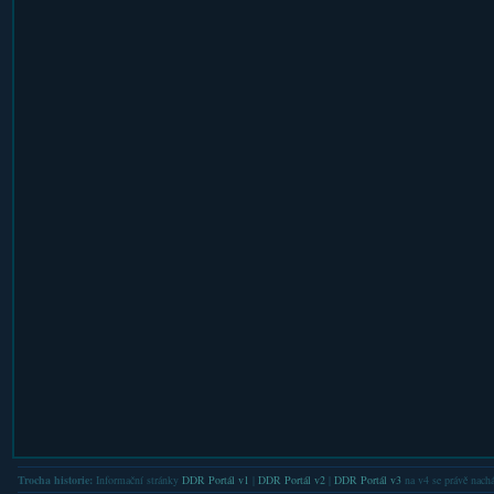
Trocha historie:
Informační stránky
DDR Portál v1
|
DDR Portál v2
|
DDR Portál v3
na v4 se právě nachá