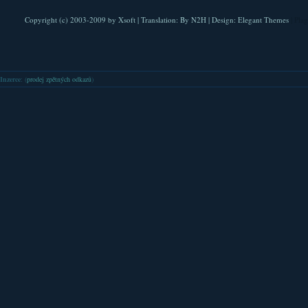
Copyright (c) 2003-2009 by
Xsoft
| Translation:
By N2H
| Design:
Elegant Themes
| Pla
Inzerce
: (
prodej zpětných odkazů
)