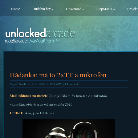
Home
Hudební hry
»
Download
»
StepMania
»
Projekt
Hádanka: má to 2xTT a mikrofón
Napsal
Xsoft
dne 8. 6. 2010 do
ZPRÁVY
|
1 komentář
Malá hádanka na dnešek
: Co to je? Má to 2x turn-table a mikrofón.
nápověda: objevit se to má na podzim 2010
UPDATE
: Ano, je to DJ Hero 2