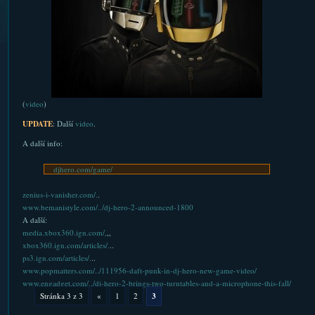
(
video
)
UPDATE
: Další
video
.
A další info:
djhero.com/game/
zenius-i-vanisher.com/.
.
www.bemanistyle.com/../dj-hero-2-announced-1800
A další:
media.xbox360.ign.com/,
,,
xbox360.ign.com/articles/.
..
ps3.ign.com/articles/.
..
www.popmatters.com/../111956-daft-punk-in-dj-hero-new-game-video/
www.engadget.com/../dj-hero-2-brings-two-turntables-and-a-microphone-this-fall/
Stránka 3 z 3
«
1
2
3