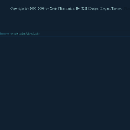
Copyright (c) 2003-2009 by
Xsoft
| Translation:
By N2H
| Design:
Elegant Themes
| Pla
Inzerce
: (
prodej zpětných odkazů
)