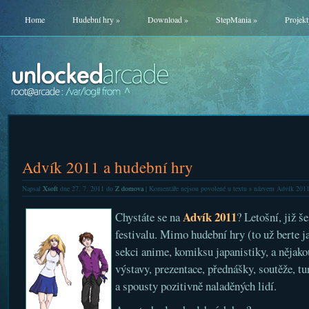
Home
Hudební hry
»
Download
»
StepMania
»
Projekt
Advík 2011 a hudební hry
Napsal
Xsoft
dne 27. 7. 2011 do
Z domova
|
Komentáře nejsou povolené
u textu s názvem Advík 2011
Advík 2011
Chystáte se na
? Letošní, již š
festivalu. Mimo hudební hry (to už berte 
sekci anime, komiksu japanistiky, a nějak
výstavy, prezentace, přednášky, soutěže, tu
a spousty pozitivně naladěných lidí.