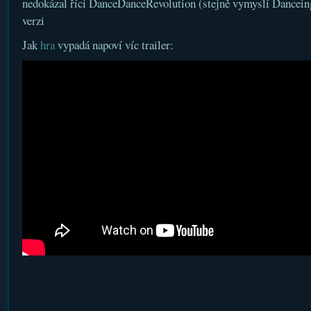
nedokázal říci DanceDanceRevolution (stejně vymyslí Dancei
verzi
Jak
hra
vypadá napoví víc trailer: