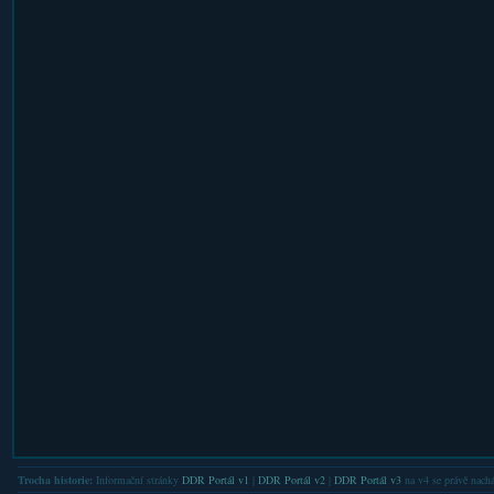
Trocha historie:
Informační stránky
DDR Portál v1
|
DDR Portál v2
|
DDR Portál v3
na v4 se právě nachá