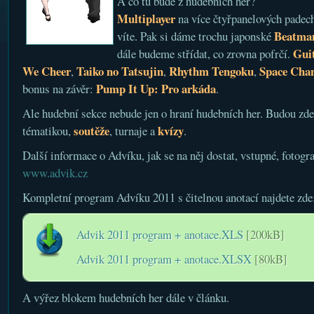
A co tu bude z hudebních her?
Multiplayer
na více čtyřpanelových padech
Beatman
víte. Pak si dáme trochu japonské
Gui
dále budeme střídat, co zrovna pofrčí.
We Cheer
Taiko no Tatsujin
Rhythm Tengoku
Space Chan
,
,
,
Pump It Up: Pro
arkáda
bonus na závěr:
.
Ale hudební sekce nebude jen o hraní hudebních her. Budou zde
soutěže
kvízy
tématikou,
, turnaje a
.
Další informace o Advíku, jak se na něj dostat, vstupné, fotogra
www.advik.cz
Kompletní program Advíku 2011 s čitelnou anotací najdete zde
Advik 2011 program + anotace.XLS
[200kB]
Advik 2011 program + anotace.XLSX
[80kB]
A výřez blokem hudebních her dále v článku.