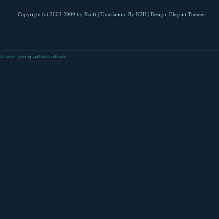
Copyright (c) 2003-2009 by
Xsoft
| Translation:
By N2H
| Design:
Elegant Themes
| Pla
Inzerce
: (
prodej zpětných odkazů
)