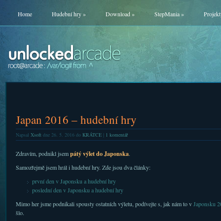
Home
Hudební hry
»
Download
»
StepMania
»
Projekt
Japan 2016 – hudební hry
Napsal
Xsoft
dne 26. 5. 2016 do
KRÁTCE
|
1 komentář
pátý výlet do Japonska
Zdravím, podnikl jsem
.
Samozřejmě jsem hrál i hudební hry. Zde jsou dva články:
první den v Japonsku a hudební hry
poslední den v Japonsku a hudební hry
Mimo her jsme podnikali spousty ostatních výletu, podívejte s, jak nám to v
Japonsku 2
šlo.