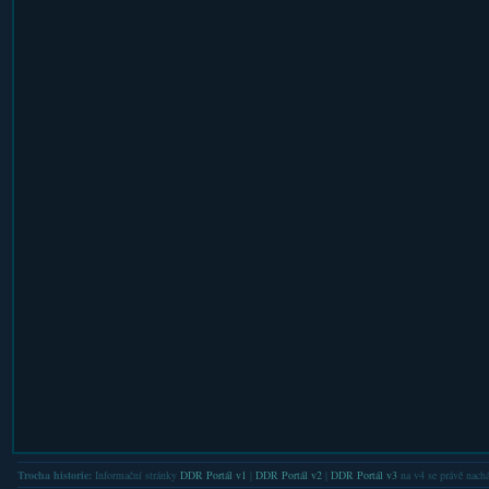
Trocha historie:
Informační stránky
DDR Portál v1
|
DDR Portál v2
|
DDR Portál v3
na v4 se právě nachá