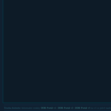
Trocha historie:
Informační stránky
DDR Portál v1
|
DDR Portál v2
|
DDR Portál v3
na v4 se právě nachá