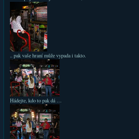
.. pak vaše hraní může vypada i takto.
Hádejte, kdo to pak dá …