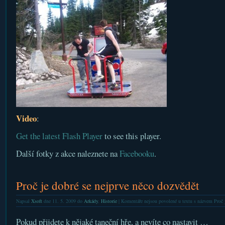
Video
:
Get the latest Flash Player
to see this player.
Další fotky z akce naleznete na
Facebooku
.
Proč je dobré se nejprve něco dozvědět
Napsal
Xsoft
dne 11. 5. 2009 do
Arkády
,
Historie
|
Komentáře nejsou povolené
u textu s názvem Proč j
Pokud přijdete k nějaké taneční hře, a nevíte co nastavit …