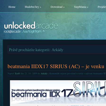
Home
Hudební hry
»
Download
»
StepMania
»
Projekt
Právě procházíte kategorii: Arkády
beatmania IIDX17 SIRIUS (AC) – je venku
Napsal
Xsoft
dne 21. 10. 2009 do
Arkády
|
Komentáře nejsou povolené
u textu s názvem beatmania II