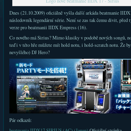
Logo nové beatmanie IIDX 17 - Sirius
Dnes (21.10.2009) oficiálně vyšla další arkáda beatmanie IIDX
následovník legendární série. Není se zas tak čemu divit, před
verze pro beatmanii IIDX Empress (16).
Co nového má Sirius? Mimo klasiky v podobě nových songů, nov
teď i v této hře můžete mít hold notu, i hold-scratch notu. Že b
nevyšlého) DJ Hero?
Pár odkazů:
beatmania IIDX17 SIRIUS (AC) (Japan)
Oficiální stránka