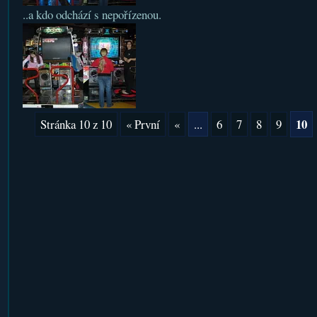
..a kdo odchází s nepořízenou.
10
Stránka 10 z 10
« První
«
...
6
7
8
9