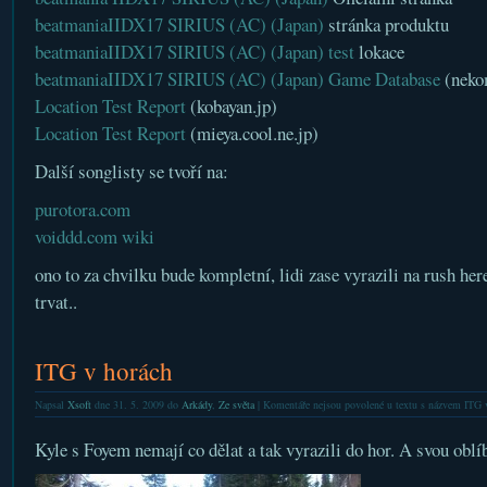
beatmaniaIIDX17 SIRIUS (AC) (Japan)
stránka produktu
beatmaniaIIDX17 SIRIUS (AC) (Japan)
test
lokace
beatmaniaIIDX17 SIRIUS (AC) (Japan) Game Database
(neko
Location Test Report
(kobayan.jp)
Location Test Report
(mieya.cool.ne.jp)
Další songlisty se tvoří na:
purotora.com
voiddd.com wiki
ono to za chvilku bude kompletní, lidi zase vyrazili na rush h
trvat..
ITG v horách
Napsal
Xsoft
dne 31. 5. 2009 do
Arkády
,
Ze světa
|
Komentáře nejsou povolené
u textu s názvem ITG 
Kyle s Foyem nemají co dělat a tak vyrazili do hor. A svou oblí