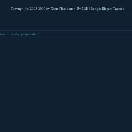
Copyright (c) 2003-2009 by
Xsoft
| Translation:
By N2H
| Design:
Elegant Themes
| Pla
Inzerce
: (
prodej zpětných odkazů
)