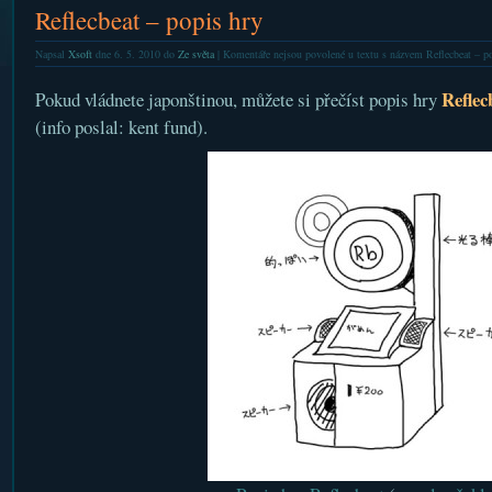
Reflecbeat – popis hry
Napsal
Xsoft
dne 6. 5. 2010 do
Ze světa
|
Komentáře nejsou povolené
u textu s názvem Reflecbeat – p
Reflec
Pokud vládnete japonštinou, můžete si přečíst popis hry
(info poslal: kent fund).