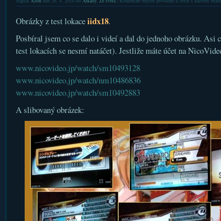
Napsal
Xsoft
dne 26. 4. 2010 do
Arkády
,
Ze světa
|
Komentáře nejsou povolené
u textu s názvem beatm
iidx18
Obrázky z test lokace
.
Posbíral jsem co se dalo i videí a dal do jednoho obrázku. Asi c
test lokacích se nesmí natáčet). Jestliže máte účet na NicoVide
www.nicovideo.jp/watch/sm10493128
www.nicovideo.jp/watch/nm10486836
www.nicovideo.jp/watch/sm10492883
A slibovaný obrázek: