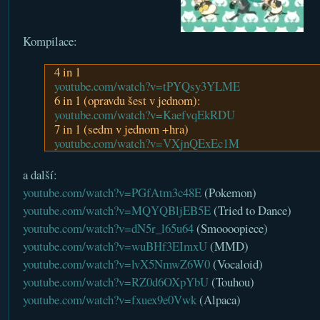
Kompilace:
4 in 1
youtube.com/watch?v=tPYQsy3YLME
6 in 1 (opravdu šest v jednom):
youtube.com/watch?v=KaefvqEkRDU
7 in 1 (sedm v jednom +hra)
youtube.com/watch?v=VXjnQExEc1M
a další:
youtube.com/watch?v=PGfAtm3c48E
(Pokemon)
youtube.com/watch?v=MQYQBljEB5E
(Tried to Dance)
youtube.com/watch?v=dN5r_l65u64
(Smoooopiece)
youtube.com/watch?v=wuBHf3EImxU
(MMD)
youtube.com/watch?v=lvX5NmwZ6W0
(Vocaloid)
youtube.com/watch?v=RZ0d6OXpYbU
(Touhou)
youtube.com/watch?v=fxuex9e0Vwk
(Alpaca)