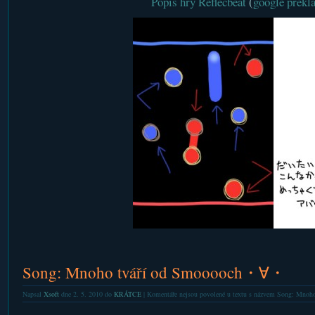
Popis hry Reflecbeat
(
google překl
p://koneko.okitsune.com/diamonddust/
Song: Mnoho tváří od Smooooch・∀・
Napsal
Xsoft
dne 2. 5. 2010 do
KRÁTCE
|
Komentáře nejsou povolené
u textu s názvem Song: Mno