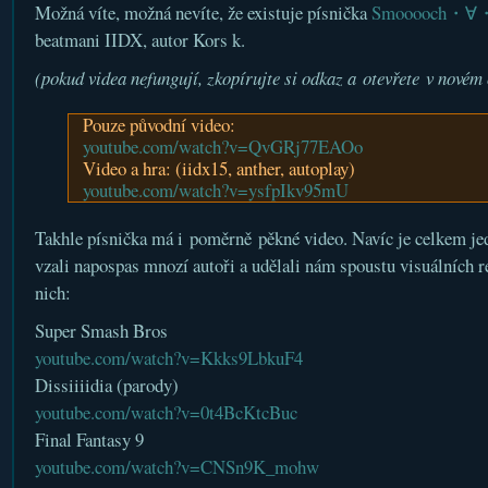
Možná víte, možná nevíte, že existuje písnička
Smooooch・∀
beatmani IIDX, autor Kors k.
(pokud videa nefungují, zkopírujte si odkaz a otevřete v novém
Pouze původní video:
youtube.com/watch?v=QvGRj77EAOo
Video a hra: (iidx15, anther, autoplay)
youtube.com/watch?v=ysfpIkv95mU
Takhle písnička má i poměrně pěkné video. Navíc je celkem je
vzali napospas mnozí autoři a udělali nám spoustu visuálních r
nich:
Super Smash Bros
youtube.com/watch?v=Kkks9LbkuF4
Dissiiiidia (parody)
youtube.com/watch?v=0t4BcKtcBuc
Final Fantasy 9
youtube.com/watch?v=CNSn9K_mohw