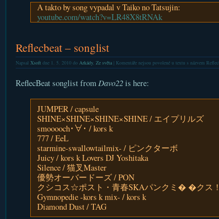
A takto by song vypadal v Taiko no Tatsujin:
youtube.com/watch?v=LR48X8tRNAk
Reflecbeat – songlist
Napsal
Xsoft
dne 1. 5. 2010 do
Arkády
,
Ze světa
|
Komentáře nejsou povolené
u textu s názvem Reflecb
ReflecBeat songlist from
Davo22
is here:
JUMPER / capsule
SHINE×SHINE×SHINE×SHINE / エイプリルズ
smooooch･∀･ / kors k
777 / EeL
starmine-swallowtailmix- / ピンクターボ
Juicy / kors k Lovers DJ Yoshitaka
Silence / 猫叉Master
優勢オーバードーズ / PON
クシコス☆ポスト・青春SKAパンクミ� �クス！ / T
Gymnopedie -kors k mix- / kors k
Diamond Dust / TAG