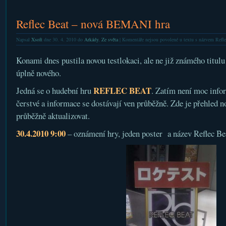
Reflec Beat – nová BEMANI hra
Napsal
Xsoft
dne 30. 4. 2010 do
Arkády
,
Ze světa
|
Komentáře nejsou povolené
u textu s názvem Refl
Konami dnes pustila novou testlokaci, ale ne již známého titulu
úplně nového.
REFLEC BEAT
Jedná se o hudební hru
. Zatím není moc info
čerstvé a informace se dostávají ven průběžně. Zde je přehled n
průběžně aktualizovat.
30.4.2010 9:00
– oznámení hry, jeden poster a název Reflec Be