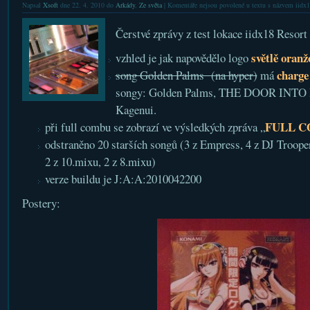
Napsal
Xsoft
dne 22. 4. 2010 do
Arkády
,
Ze světa
|
Komentáře nejsou povolené
u textu s názvem iidx1
Čerstvé zprávy z test lokace iidx18 Resor
světlě oranž
vzhled je jak napovědělo logo
charge
song Golden Palms (na hyper)
má
songy: Golden Palms, THE DOOR INTO 
Kagenui.
FULL 
při full combu se zobrazí ve výsledkých zpráva „
odstraněno 20 starších songů (3 z Empress, 4 z DJ Trooper
2 z 10.mixu, 2 z 8.mixu)
verze buildu je J:A:A:2010042200
Postery: