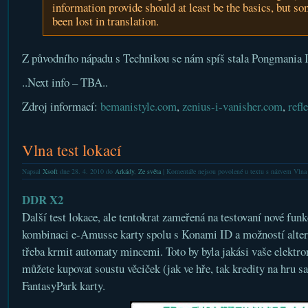
information provide should at least be the basics, but s
been lost in translation.
Z původního nápadu s Technikou se nám spíš stala Pongmania
..Next info – TBA..
Zdroj informací:
bemanistyle.com
,
zenius-i-vanisher.com
,
refl
Vlna test lokací
Napsal
Xsoft
dne 28. 4. 2010 do
Arkády
,
Ze světa
|
Komentáře nejsou povolené
u textu s názvem Vlna t
DDR X2
Další test lokace, ale tentokrat zameřená na testovaní nové fun
kombinaci e-Amusse karty spolu s Konami ID a možností altern
třeba krmit automaty mincemi. Toto by byla jakási vaše elektro
můžete kupovat soustu věciček (jak ve hře, tak kredity na hru 
FantasyPark karty.