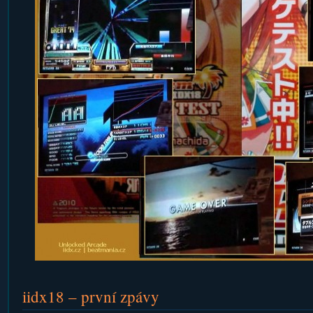
iidx18 – první zpávy