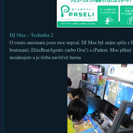
DJ Max – Technika 2
O tomto automatu jsem moc nepsal. DJ Max byl znám spíše z P
beatmanií, EliteBeatAgents (nebo Osu!) a iPadem. Moc pěkný v
nezahrajete a je třeba navštívit hernu.