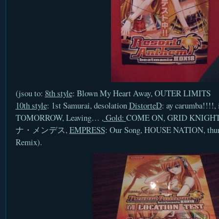
(jsou to:
8th style
: Blown My Heart Away, OUTER LIMITS
10th style
: 1st Samurai, desolation
DistorteD
: ay carumba!!!
TOMORROW, Leaving… ,
Gold:
COME ON, GRID KNIGH
ナ・メンデス,
EMPRESS
: Our Song, HOUSE NATION, t
Remix).