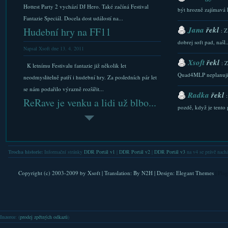
Hottest Party 2 vychází DJ Hero. Také začíná Festival
být hrozně zajímavá 
Fantazie Speciál. Docela dost událostí na...
Jana
řekl
Hudební hry na FF11
: Z
dobrej soft pad, našl..
Napsal Xsoft dne 13. 4. 2011
Xsoft
řekl
: 
K letnímu Festivalu fantazie již několik let
Quad4MLP neplanuji.
neodmyslitelně patří i hudební hry. Za posledních pár let
se nám podařilo výrazně rozšířit...
Radka
řekl
ReRave je venku a lidi už blbo...
pozdě, když je tento p
Napsal Xsoft dne 10. 3. 2011
Xsoft
řekl
: 
Dnes 10.3.2011 vyšla hra ReRave pro iOS. A lidé už
stazeni a Downlaod...
blbnou a dávají vše na Master obtížnost. Stejně jste to měli
Trocha historie:
Informační stránky
DDR Portál v1
|
DDR Portál v2
|
DDR Portál v3
na v4 se právě nachá
Xsoft
řekl
udělat ještě těžší, inspirace...
: 
USA den 0 – cesta
FAQ. Do nastaveni se l
Copyright (c) 2003-2009 by
Xsoft
| Translation:
By N2H
| Design:
Elegant Themes
| Pla
Napsal Xsoft dne 31. 8. 2011
Xsoft
řekl
: 
verejna IP. Nicmene .
Zdravím, a je to tu. Ooo ano. Nastal čas se opět podívat
Inzerce
: (
prodej zpětných odkazů
)
do světa. Tentokrat to nebude Japonsko ale Spojené státy
Lubkis
řekl