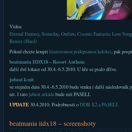
Videa:
Eternal Fantasy
,
Someday
,
Outlaw
,
Cosmic Fantastic Love Song
Remix (Hard)
Pokud chcete koupit
limitovanou podepsanou kolekci
, pak posp
beatmania IIDX18 – Resort Anthem
další dvě lokace od 30.4.-6.5.2010. U hře se psalo dříve.
jubeat k-nit
ve stejném datu 30.4.-6.5.2010 bude venku i další následovník j
nit. I tato
jubeat arkáda
bude mít PASELI.
UPDATE
30.4.2010: Podrobnosti o
DDR X2 a PASELI
.
beatmania iidx18 – screenshoty