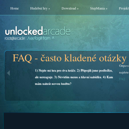
Home
Hudební hry
»
Download
»
StepMania
»
Projekt
FAQ - často kladené otázky
Odpově
1) Nejde mi hra pro dva hráče. 2) Připojili jsme podložku,
najdete
ale nereaguje. 3) Nevidím menu a hlavní nabídku. 4) Kam
FAQ
mám nahrát novou hudbu?