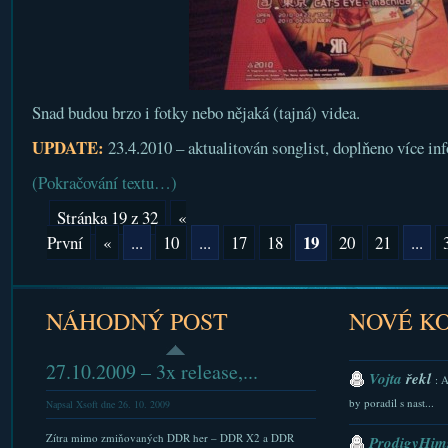
Snad budou brzo i fotky nebo nějaká (tajná) videa.
UPDATE:
23.4.2010 – aktualitován songlist, doplňeno více inf
(Pokračování textu…)
Stránka 19 z 32
«
19
První
«
...
10
...
17
18
20
21
...
NÁHODNÝ POST
NOVÉ K
27.10.2009 – 3x release,...
Vojta
řekl
: 
by poradil s nast...
Napsal Xsoft dne 26. 10. 2009
Zítra mimo zmiňovaných DDR her – DDR X2 a DDR
ProdigyHims