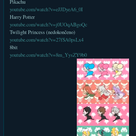
Pikachu
youtube.com/watch?v=eJJDyeA6_0I
Harry Potter
youtube.com/watch?v=j0UOqABgoQc
Twilight Princess (nedokončeno)
youtube.com/watch?v=27fSA0psLx4
8bit
youtube.com/watch?v=8m_YysZY9b0