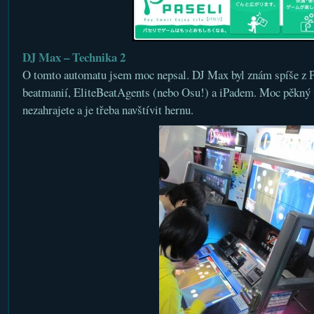
DJ Max – Technika 2
O tomto automatu jsem moc nepsal. DJ Max byl znám spíše z P
beatmanií, EliteBeatAgents (nebo Osu!) a iPadem. Moc pěkný v
nezahrajete a je třeba navštívit hernu.