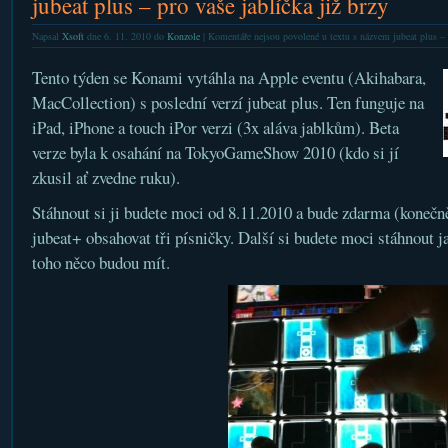
jubeat plus – pro vaše jablíčka již brzy
Napsal
Xsoft
dne 6. 11. 2010 do
Konzole
|
Komentáře nejsou povolené
u textu s názvem jubeat plus – p
Tento týden se Konami vytáhla na Apple eventu (Akihabara,
MacCollection) s poslední verzí jubeat plus. Ten funguje na
iPad, iPhone a touch iPor verzi (3x aláva jablkům). Beta
verze byla k osahání na TokyoGameShow 2010 (kdo si jí
zkusil ať zvedne ruku).
Stáhnout si ji budete moci od 8.11.2010 a bude zdarma (konečn
jubeat+ obsahovat tři písničky. Další si budete moci stáhnout j
toho něco budou mít.