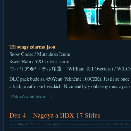
Tři songy zdarma jsou
:
Snow Goose / Mutsuhiko Izumi
Sweet Rain / Y&Co. feat. karin
ウィリア�*・テル序曲 (William Tell Overture) / W.T.Orc
DLC pack bude za 450Yenu (řekněme 100CZK). Jestli se bude o
arkád, je zatím ve hvězdách. Nicméně byly ohlášeny music packy
(Pokračování textu…)
Den 4 – Nagoya a IIDX 17 Sirius
Napsal
Xsoft
dne 24. 9. 2010 do
Ze světa
|
Komentáře nejsou povolené
u textu s názvem Den 4 – Nago