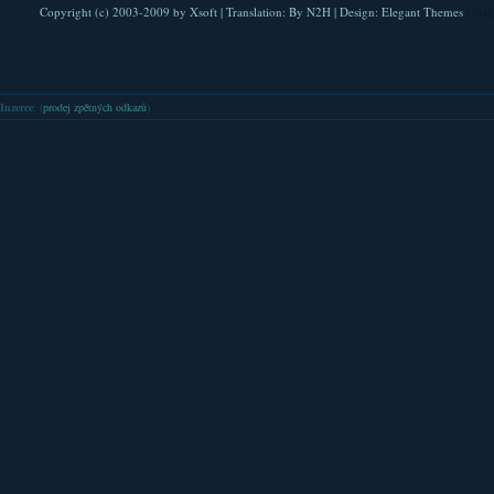
Copyright (c) 2003-2009 by
Xsoft
| Translation:
By N2H
| Design:
Elegant Themes
| Pla
Inzerce
: (
prodej zpětných odkazů
)