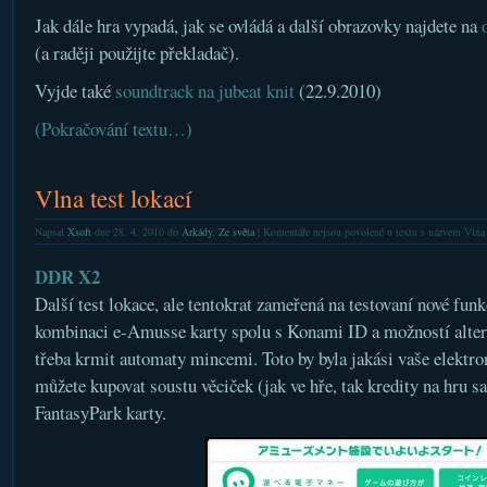
Jak dále hra vypadá, jak se ovládá a další obrazovky najdete na
(a raději použijte překladač).
Vyjde také
soundtrack na jubeat knit
(22.9.2010)
(Pokračování textu…)
Vlna test lokací
Napsal
Xsoft
dne 28. 4. 2010 do
Arkády
,
Ze světa
|
Komentáře nejsou povolené
u textu s názvem Vlna t
DDR X2
Další test lokace, ale tentokrat zameřená na testovaní nové fun
kombinaci e-Amusse karty spolu s Konami ID a možností altern
třeba krmit automaty mincemi. Toto by byla jakási vaše elektro
můžete kupovat soustu věciček (jak ve hře, tak kredity na hru 
FantasyPark karty.