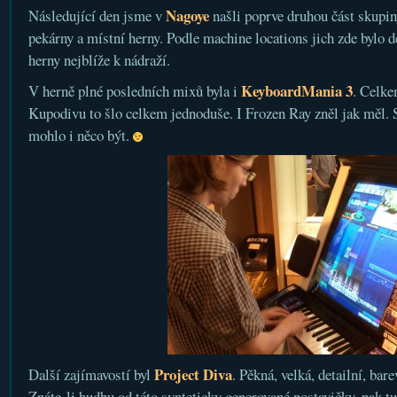
Nagoye
Následující den jsme v
našli poprve druhou část skupin
pekárny a místní herny. Podle machine locations jich zde bylo d
herny nejblíže k nádraží.
KeyboardMania 3
V herně plné posledních mixů byla i
. Celke
Kupodivu to šlo celkem jednoduše. I Frozen Ray zněl jak měl. 
mohlo i něco být.
Project Diva
Další zajímavostí byl
. Pěkná, velká, detailní, bar
Znáte-li hudbu od této synteticky generované postavičky, pak tu 