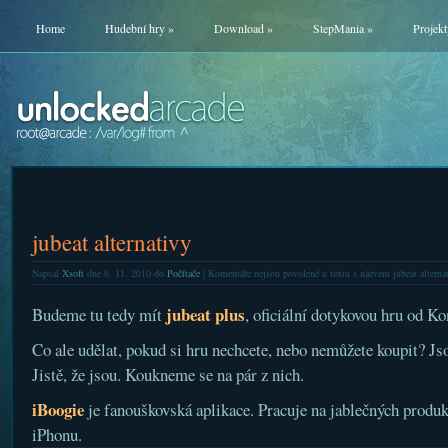
Home
Hudební hry
»
Download
»
StepMania
»
Projekt
jubeat alternativy
Napsal
Xsoft
dne 6. 11. 2010 do
Počítače
|
Komentáře nejsou povolené
u textu s názvem jubeat alterna
jubeat plus
Budeme tu tedy mít
, oficiální dotykovou hru od K
Co ale udělat, pokud si hru nechcete, nebo nemůžete koupit? Jso
Jistě, že jsou. Koukneme se na pár z nich.
iBoogie
je fanouškovská aplikace. Pracuje na jablečných produk
iPhonu.