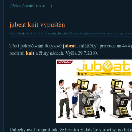
(Pokračování textu…)
jubeat knit vypuštěn
Napsal
Xsoft
dne 3. 8. 2010 do
Arkády
,
Ze světa
|
Komentáře nejsou povolené
u textu s názvem jubeat
jubeat
Třetí pokračování dotykové
„mlátičky“ pro ruce na 4×4 p
knit
podtitul
a žlutý nádech. Vyšla 29.7.2010.
Unlocky nyní fungují tak, že hraním získáváte suroviny, no 