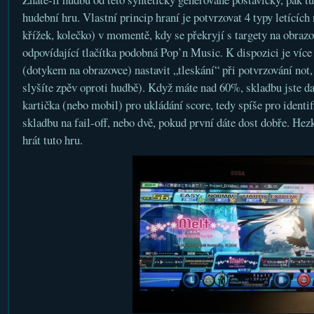
hudební hru. Vlastní princip hraní je potvrzovat 4 typy letících 
křížek, kolečko) v momentě, kdy se překryjí s targety na obraz
odpovídající tlačítka podobná Pop’n Music. K dispozici je více
(dotykem na obrazovce) nastavit „tleskání“ při potvrzování not,
slyšíte zpěv oproti hudbě). Když máte nad 60%, skladbu jste dal
kartička (nebo mobil) pro ukládání score, tedy spíše pro identi
skladbu na fail-off, nebo dvě, pokud první dáte dost dobře. Hezk
hrát tuto hru.