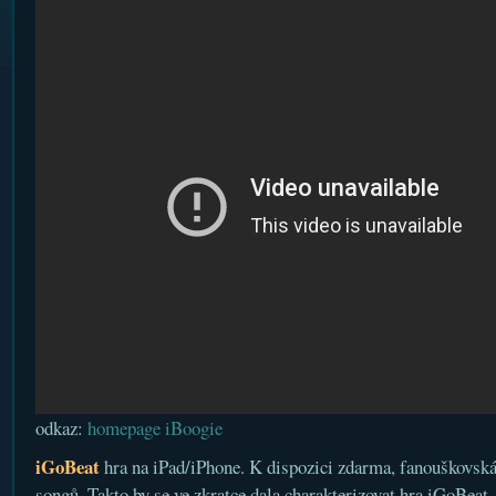
odkaz:
homepage iBoogie
iGoBeat
hra na iPad/iPhone. K dispozici zdarma, fanouškovská
songů. Takto by se ve zkratce dala charakterizovat hra iGoBeat.