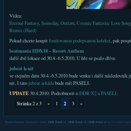
Videa:
Eternal Fantasy
,
Someday
,
Outlaw
,
Cosmic Fantastic Love Song
Remix (Hard)
Pokud chcete koupit
limitovanou podepsanou kolekci
, pak posp
beatmania IIDX18 – Resort Anthem
další dvě lokace od 30.4.-6.5.2010. U hře se psalo dříve.
jubeat k-nit
ve stejném datu 30.4.-6.5.2010 bude venku i další následovník j
nit. I tato
jubeat arkáda
bude mít PASELI.
UPDATE
30.4.2010: Podrobnosti o
DDR X2 a PASELI
.
2
Stránka 2 z 3
«
1
3
»
Trocha historie:
Informační stránky
DDR Portál v1
|
DDR Portál v2
|
DDR Portál v3
na v4 se právě nachá