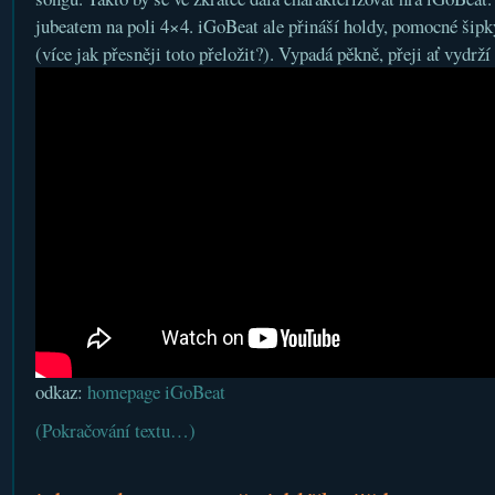
jubeatem na poli 4×4. iGoBeat ale přináší holdy, pomocné šipk
(více jak přesněji toto přeložit?). Vypadá pěkně, přeji ať vydrž
odkaz:
homepage iGoBeat
(Pokračování textu…)