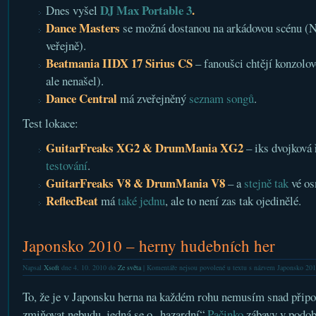
DJ Max Portable 3
.
Dnes vyšel
Dance Masters
se možná dostanou na arkádovou scénu (Na
veřejně).
Beatmania IIDX 17 Sirius CS
– fanoušci chtějí konzolov
ale nenašel).
Dance Central
má zveřejněný
seznam songů
.
Test lokace:
GuitarFreaks XG2 & DrumMania XG2
– iks dvojková 
testování
.
GuitarFreaks V8 & DrumMania V8
– a
stejně tak
vé os
ReflecBeat
má
také jednu
, ale to není zas tak ojedinělé.
Japonsko 2010 – herny hudebních her
Napsal
Xsoft
dne 4. 10. 2010 do
Ze světa
|
Komentáře nejsou povolené
u textu s názvem Japonsko 201
To, že je v Japonsku herna na každém rohu nemusím snad připo
zmiňovat nebudu, jedná se o „hazardní“
Pačinko
zábavy v podobě