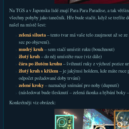
Na TGS a v Japonsku lidé znají Para Para Paradise, a tak větši
všechny pohyby jako tanečník. Hře bude stačit, když se trefíte 
našel na místě šest:
zelená silueta
– tento tvar má vaše telo zaujmout až se ze 
sec po objevení).
mudrý kruh
– sem stačí umístit ruku (bouchnout)
žlutý kruh
– do něj umístěte ruce (viz dále)
čára po žlutém kruhu
– švihnutí ruky z výchozí pozice 
žlutý kruh s křížem
– je jakýmsi holdem, kde máte ruce p
odpočet požadované doby trvání)
zelené kroky
– naznačují snímání pro nohy (dupnutí)
(následovat bude tlesknutí – zelená ikonka a hýbání boky 
Konkrétněji viz obrázek: