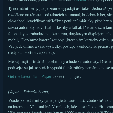
Ty normální herny jak je známe vypadají asi takto. Jedno až (v
rozděleno na témata – od tahacích automatů, hudebních her, simu
old-school letadýlkové střílečky / pouliční mlátičky, před hry o
sázecí automaty na virtuální dostihy a fotbal. Přidáme sem tam
fotobudky se zabudovanou kamerou, dotykovým displejem, pho
mobil). Doplníme karetní souboje (které vám kartičky oskenují 
Vše jede online a vaše výsledky, postupy a unlocky se přenáší p
(tedy kamkoliv v Japonsku).
Mě zajímají primárně hudební hry a hudební automaty. Dvě her
podívejte se jak to v nich vypadá (lepší záběry nemám, ono se t
Get the latest Flash Player
to see this player.
(Japan – Fukuoka herna)
Všude poslední mixy (a ne jen jeden automat), všude slušnost, 
na internetu. Vše funkční. V místech, kde se smělo kouřit tomu
Většinou jste dostali jednu hru za 100Y, a za ni 4songy. V Tok