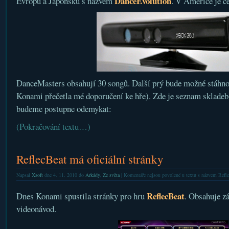
DanceEvolution
Evropu a Japonsku s názvem
. V Americe je c
DanceMasters obsahují 30 songů. Další prý bude možné stáhnou
Konami přečetla mé doporučení ke hře). Zde je seznam skladeb 
budeme postupne odemykat:
(Pokračování textu…)
ReflecBeat má oficiální stránky
Napsal
Xsoft
dne 4. 11. 2010 do
Arkády
,
Ze světa
|
Komentáře nejsou povolené
u textu s názvem Refle
ReflecBeat
Dnes Konami spustila stránky pro hru
. Obsahuje zá
videonávod.