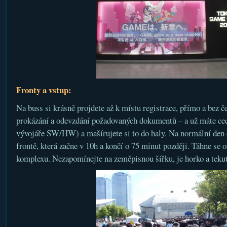
Fronty a vstup:
Na buss si krásně projdete až k místu registrace, přímo a bez č
prokázání a odevzdání požadovaných dokumentů – a už máte ced
vývojáře SW/HW) a mašírujete si to do haly. Na normální den 
frontě, která začne v 10h a končí o 75 minut později. Táhne se o
komplexu. Nezapomínejte na zeměpisnou šířku, je horko a teku