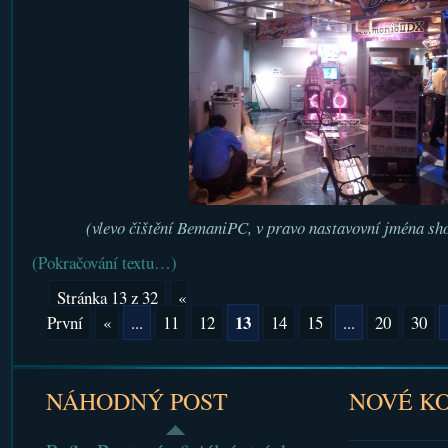
(vlevo čištění BemaniPC, v pravo nastavovní jména sh
(Pokračování textu…)
Stránka 13 z 32
«
13
První
«
...
11
12
14
15
...
20
30
NÁHODNÝ POST
NOVÉ K