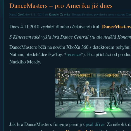
DanceMasters – pro Ameriku již dnes
Napsal
Xsoft
dne 4. 11. 2010 do
Konzole
,
Ze světa
|
Komentáře nejsou povolené
u textu s názvem Dan
DanceMaster
Dnes 4.11.2010 vychází dlouho očekávaný titul:
S Kinectem také vyšla hra Dance Central (tu ale nedělá Konam
DanceMasters běží na novém XboXu 360 s detektorem pohybu
Nathan, předchůdce EyeToy. *
recenze
*). Hra přichází od prod
Naokiho Meady.
Jak hra DanceMasters funguje jsem již
psal dříve
. Za několik d