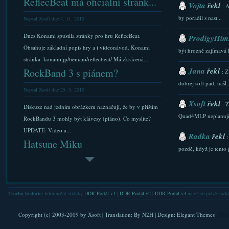
ReflecBeat má oficiální stránk...
Vojta
řekl
: 
by poradil s nast...
Napsal Xsoft dne 4. 11. 2010
Dnes Konami spustila stránky pro hru ReflecBeat.
ProdigyHims
Obsahuje základní popis hry a i videonávod. Konami
být hrozně zajímavá 
stránka: konami.jp/bemani/reflecbeat/ Má zkrácená...
Jana
řekl
RockBand 3 s piánem?
: Z
dobrej soft pad, našl..
Napsal Xsoft dne 25. 5. 2010
Xsoft
řekl
: 
Diskuze nad jedním obrázkem naznačují, že by v příštím
Quad4MLP neplanuji.
RockBandu 3 mohly být klávesy (piáno). Co myslíte?
UPDATE: Video a...
Radka
řekl
Hatsune Miku
pozdě, když je tento p
Napsal Xsoft dne 23. 5. 2011
Xsoft
řekl
: 
Víte kdo nebo co je Hatsune Miku? Trochu se na tento
stazeni a Downlaod...
fenomén mrknem. Tak tedy, Hatsune Miku je prográmek
Trocha historie:
Informační stránky
DDR Portál v1
|
DDR Portál v2
|
DDR Portál v3
na v4 se právě nachá
Xsoft
řekl
na syntetický zpěv mající podobu japonské...
: 
Den 2 – 200 ostrovů a Rinin pa...
FAQ. Do nastaveni se l
Copyright (c) 2003-2009 by
Xsoft
| Translation:
By N2H
| Design:
Elegant Themes
| Pla