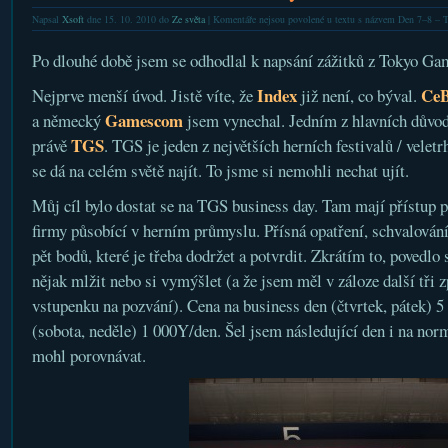
Napsal
Xsoft
dne 15. 10. 2010 do
Ze světa
|
Komentáře nejsou povolené
u textu s názvem Den 7–8 –
Po dlouhé době jsem se odhodlal k napsání zážitků z Tokyo Ga
Index
CeB
Nejprve menší úvod. Jistě víte, že
již není, co býval.
Gamescom
a německý
jsem vynechal. Jedním z hlavních důvodů
TGS
právě
. TGS je jeden z největších herních festivalů / veletr
se dá na celém světě najít. To jsme si nemohli nechat ujít.
Můj cíl bylo dostat se na TGS business day. Tam mají přístup 
firmy působící v herním průmyslu. Přísná opatření, schvalování
pět bodů, které je třeba dodržet a potvrdit. Zkrátím to, povedlo
nějak mlžit nebo si vymýšlet (a že jsem měl v záloze další tři z
vstupenku na pozvání). Cena na business den (čtvrtek, pátek) 
(sobota, neděle) 1 000Y/den. Šel jsem následující den i na nor
mohl porovnávat.