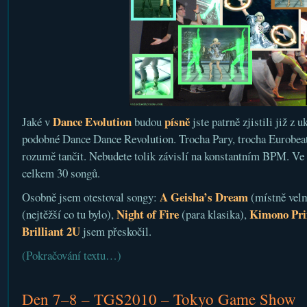
Dance Evolution
písně
Jaké v
budou
jste patrně zjistili již z 
podobné Dance Dance Revolution. Trocha Pary, trocha Eurobeat
rozumě tančit. Nebudete tolik závislí na konstantním BPM. Ve f
celkem 30 songů.
A Geisha’s Dream
Osobně jsem otestoval songy:
(místně velm
Night of Fire
Kimono Pri
(nejtěžší co tu bylo),
(para klasika),
Brilliant 2U
jsem přeskočil.
(Pokračování textu…)
Den 7–8 – TGS2010 – Tokyo Game Show