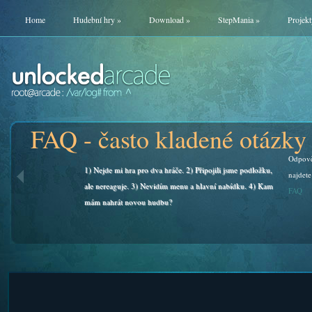
Home
Hudební hry
»
Download
»
StepMania
»
Projekt
FAQ - často kladené otázky
Odpově
1) Nejde mi hra pro dva hráče. 2) Připojili jsme podložku,
najdete
ale nereaguje. 3) Nevidím menu a hlavní nabídku. 4) Kam
FAQ
mám nahrát novou hudbu?