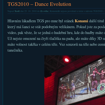
TGS2010 – Dance Evolution
Napsal
Xsoft
dne 25. 10. 2010 do
Ze světa
|
Komentáře nejsou povolené
u textu s názvem TGS2010 – 
Konami
Hlavním lákadlem TGS pro mne byl stánek
další titu
který má šanci se stát podobným velikánem. Pokud jste za posle
video, pak věste, že se jedná o hudební hru, kde do hudby máte
Už nejste omezení na čtyři tlačítka na padu, ale máte díky 3D 
máte volnost takřka v celém těle. Vez senzorů na těle nebo zemi
tanečníka.