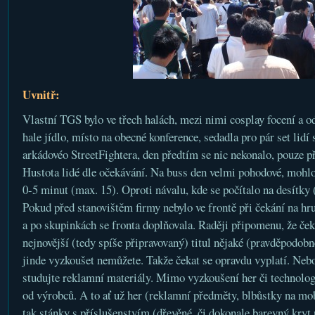
Uvnitř:
Vlastní TGS bylo ve třech halách, mezi nimi cosplay focení a o
hale jídlo, místo na obecné konference, sedadla pro pár set lidí 
arkádovéo StreetFightera, den předtím se nic nekonalo, pouze př
Hustota lidé dle očekávání. Na buss den velmi pohodové, mohlo
0-5 minut (max. 15). Oproti návalu, kde se počítalo na desítky
Pokud před stanovištěm firmy nebylo ve frontě při čekání na hru
a po skupinkách se fronta doplňovala. Raději připomenu, že ček
nejnovější (tedy spíše připravovaný) titul nějaké (pravděpodob
jinde vyzkoušet nemůžete. Takže čekat se opravdu vyplatí. Nebo 
studujte reklamní materiály. Mimo vyzkoušení her či technologi
od výrobců. A to ať už her (reklamní předměty, blbůstky na mobi
tak stánky s příslušenstvím (dřevěné, či dokonale barevný kryt