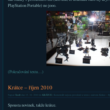
PlayStation Portable) no jooo.
(Pokračování textu…)
Krátce – říjen 2010
Napsal
Xsoft
dne 15. 10. 2010 do
KRÁTCE
|
Komentáře nejsou povolené
u textu s názvem Krátce – ří
Spousta novinek, takže krátce.