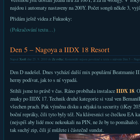
najdou i automaty nastaveny na 200Y. Počet songů někde 3, vyjí
Přidám ještě videa z Fukuoky:
(Pokračování textu…)
Den 5 – Nagoya a IIDX 18 Resort
Napsal
Xsoft
dne 25. 9. 2010 do
Ze světa
|
Komentáře nejsou povolené
u textu s názvem Den 5 – Nago
Den D nadešel. Dnes vychází další mix populární Beatmanie II
herny podívat, jak to s ní vypadá.
IIDX 18
Stihli jsme to právě v čas. Ráno probíhala instalace
. 
znaky po IIDX 17. Technik druhé kategorie si vzal ven Bemani
všechen prach. Pak výměna disku a nějaká ta security (iKey 203
boční repráky, čili tyto byly též. Na klávesnici se čtečkou EA ka
(nejspíš aby lidé moc nekoukali na PIN, ne že by to pomáhalo). 
tak suchý zip, čili jí můžete i částečně sundat.