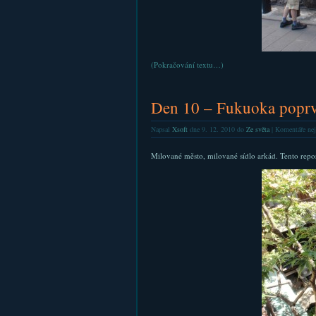
(Pokračování textu…)
Den 10 – Fukuoka popr
Napsal
Xsoft
dne 9. 12. 2010 do
Ze světa
|
Komentáře nej
Milované město, milované sídlo arkád. Tento repo