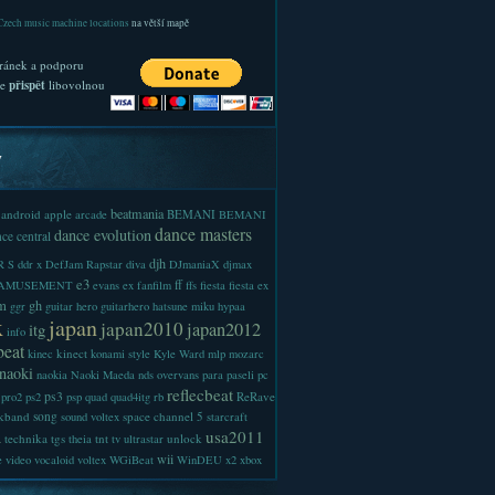
Czech music machine locations
na větší mapě
ránek a podporu
te
přispět
libovolnou
y
beatmania
android
apple
BEMANI
arcade
BEMANI
dance masters
dance evolution
ce central
djh
 S
ddr x
DefJam Rapstar
diva
DJmaniaX
djmax
e3
ff
-AMUSEMENT
evans
ex
fanfilm
ffs
fiesta
fiesta ex
m
gh
ggr
guitar hero
guitarhero
hatsune miku
hypaa
x
japan
japan2010
japan2012
itg
info
beat
kinect
kinec
konami style
Kyle Ward
mlp
mozarc
naoki
naokia
Naoki Maeda
nds
overvans
para
paseli
pc
reflecbeat
ps3
ReRave
pro2
ps2
psp
quad
quad4itg
rb
kband
song
space channel 5
sound voltex
starcraft
a
usa2011
technika
tgs
tnt
unlock
theia
tv
ultrastar
wii
e
video
vocaloid
voltex
WGiBeat
WinDEU
x2
xbox