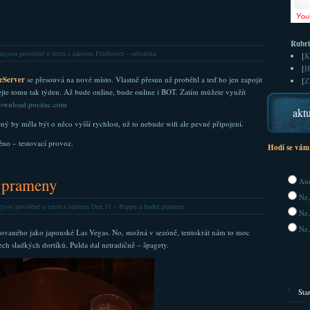
Rubr
nejsou povolené
u textu s názvem FileServer – odstávka
[
K
[
H
leServer
se přesouvá na nové místo. Vlastně přesun už proběhl a teď ho jen zapojit
[
Z
ejte tomu tak týden. Až bude online, bude online i BOT. Zatím můžete využít
ownload.pocitac.com
aktu
ý by měla být o něco vyšší rychlost, už to nebude wifi ale pevné připojení.
ěno – testovací provoz.
Hodí se vám
 prameny
Ano
Ne,
jsou povolené
u textu s názvem Den 11 – Beppu a horké prameny
Ne,
Ne,
izovaného jako japonské Las Vegas. No, možná v sezóně, tentokrát nám to moc
řech sladkých dortíků, Pulda dal netradičně – špagety.
Sta