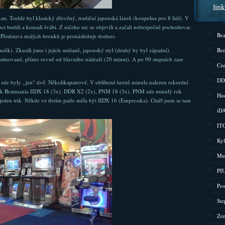
lin
an. Tenhle byl klasický dřevěný, tradiční japonská lázeň (koupelna pro 8 lidí). V
oci budili a kousali švábi. Z ničeho nic se objevili a začali nebezpečně pochodovat.
Bea
u. Představa malých brouků je pronásleduje dodnes.
dík). Zkusili jsme i jejich snídaně, japonský styl (druhý by byl západní).
Bem
 situované, přímo rovně od hlavního nádraží (20 minut). A po 90 stupních zase
Cze
DD
t zde byly „jen“ dvě. Několikapatrové. V oblíbené herně minula nalezen rekordní
olik Beatmania IIDX 18 (3x), DDR X2 (2x), PNM 18 (3x). PNM zde minulý rok
Hud
l jeden trik. Někde ve třetím patře měla být IIDX 16 (Empresska). Chtěl jsem se tam
iD
ITG
Kyl
Mu
PIU
Pos
Ste
Zen