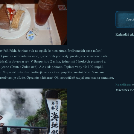
čes
Kalendář ak
dy řeč, řekli, že ráno byli na opičk (o nich zítra). Prošramočili jsme místní
jsme šli nezávisle na sobě, i jsme brali jiné cesty, přesto jsme se nahoře našli.
i nádraží a ubytovat se). V Beppu jsou 2 místa, jedno má 6 horkých pramenů a
jen jedno (Deith a Zulda dvě). Ale i tak pohoda. Teplota vody 40-100 stupňů,
ry. No prostě mňamka. Podívejte se na videa, popíší to možná lépe. Sem tam
rostě tam je všude. Opravdu nádherné. Ok, netradičně zaujal automat na zmrzlinu,
Kalendář akcí
ve
Machines loc