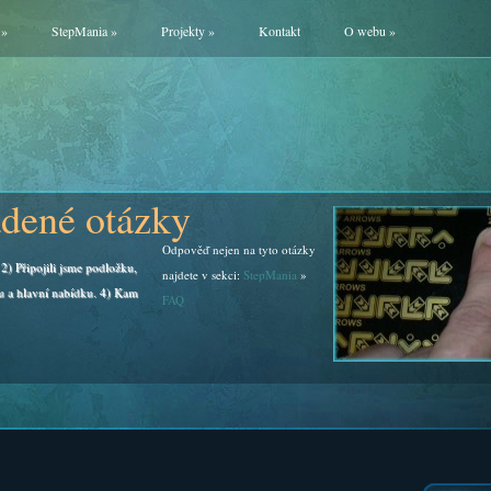
»
StepMania
»
Projekty
»
Kontakt
O webu
»
adené otázky
Odpověď nejen na tyto otázky
2) Připojili jsme podložku,
najdete v sekci:
StepMania
»
u a hlavní nabídku. 4) Kam
FAQ