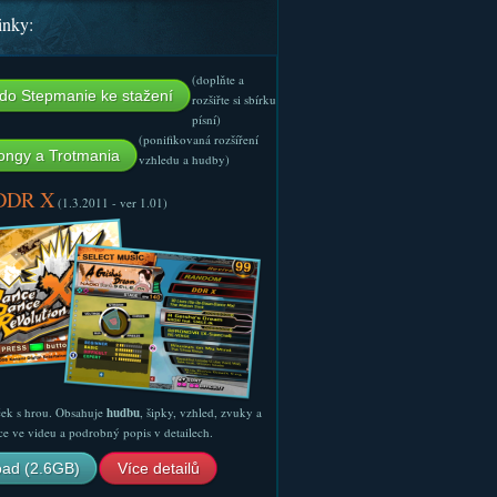
inky:
(doplňte a
do Stepmanie ke stažení
rozšiřte si sbírku
písní)
(ponifikovaná rozšíření
ngy a Trotmania
vzhledu a hudby)
 DDR X
(1.3.2011 - ver 1.01)
ček s hrou. Obsahuje
hudbu
, šipky, vzhled, zvuky a
ce ve videu a podrobný popis v detailech.
ad (2.6GB)
Více detailů