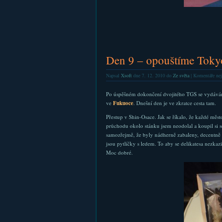
Den 9 – opouštíme Toky
Napsal
Xsoft
dne 7. 12. 2010 do
Ze světa
|
Komentáře nej
Po úspěšném dokončení dvojitého TGS se vydáv
ve
Fukuoce
. Dnešní den je ve zkratce cesta tam.
Přestup v Shin-Osace. Jak se říkalo, že každé měst
průchodu okolo stánku jsem neodolal a koupil si 
samozřejmě, že byly nádherně zabaleny, decentně p
jsou pytlíčky s ledem. To aby se delikatesa nezkazila
Moc dobré.