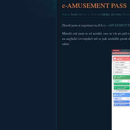
e-AMUSEMENT PASS
Napsal
Xsoft
dne 16. 1. 2011 do
Arkády
,
Ze světa
|
Komen
Zkusil jsem si registraci na EA (
e
–
AMUSEMENT
P
Minulý rok jsem to už nestihl, ono se vše po půl r
na anglické (evropské) mě to pak nechtělo pustit d
takto: