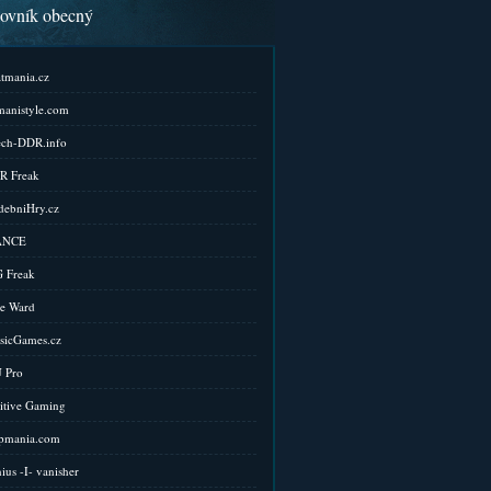
kovník obecný
tmania.cz
anistyle.com
ch-DDR.info
R Freak
ebniHry.cz
ANCE
 Freak
e Ward
sicGames.cz
 Pro
itive Gaming
pmania.com
ius -I- vanisher