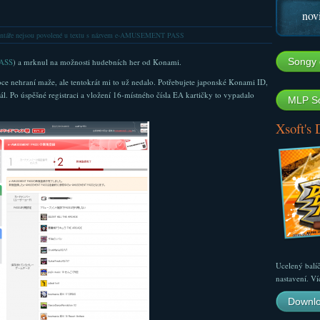
nov
táře nejsou povolené
u textu s názvem e-AMUSEMENT PASS
Songy 
ASS
) a mrknul na možnosti hudebních her od Konami.
oce nehraní maže, ale tentokrát mi to už nedalo. Potřebujete japonské Konami ID,
ál. Po úspěšné registraci a vložení 16-místného čísla EA kartičky to vypadalo
MLP So
Xsoft's
Ucelený balí
nastavení. Ví
Downlo