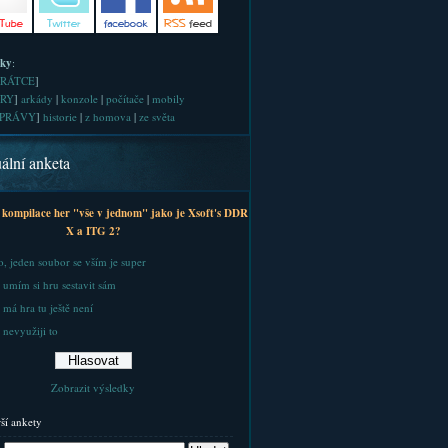
iky
:
RÁTCE
]
RY
]
arkády
|
konzole
|
počítače
|
mobily
PRÁVY
]
historie
|
z homova
|
ze světa
ální anketa
 kompilace her "vše v jednom" jako je Xsoft's DDR
X a ITG 2?
, jeden soubor se vším je super
 umím si hru sestavit sám
 má hra tu ještě není
 nevyužiji to
Zobrazit výsledky
rší ankety