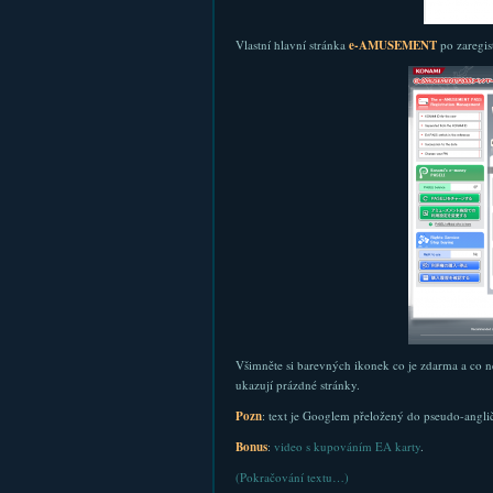
Vlastní hlavní stránka
e-AMUSEMENT
po zaregist
Všimněte si barevných ikonek co je zdarma a co ne
ukazují prázdné stránky.
Pozn
: text je Googlem přeložený do pseudo-anglič
Bonus
:
video s kupováním EA karty
.
(Pokračování textu…)