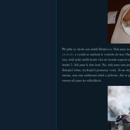
Při jídle se okolo nás mihli Deithovci. Dali jsme te
obchody
a vydali se směrem k vrcholu do hor. Opět 
(my totiž ještě chtěli hodit věci do hotelu naprot
druhé 2. Jeli jsme k těm šesti. No, dali jsme tam 
šlehající (ehm, tryskající) prameny vody. Ávan sí
chrám, sem tam nádherná zeleň a příroda. Ale to p
otestovali jsme ho několikrát.