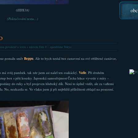
obc
(IIDX18)
(Pokračování textu…)
o
sou povolené
u textu s názvem Den 9 – opouštíme Tokyo
áme pomalu směr
Beppu
. Ale to bych nedal bez zastavení na své oblíbené zastávce,
o má svůj pamlsek, tak zde jsem asi našel ten osakácký.
Vafle
. Při druhém
setup box s pěti kousky. Japonská samozřejmost Čecha lehce vyvede z míry –
odány do ruky a byl projeven hluboký dík. Není to úplně vidět, ale za vaflemi
. No, nezkazila se. Ve vlaku jsem jí při nejbližší příležitosti zblajzl na posezení.