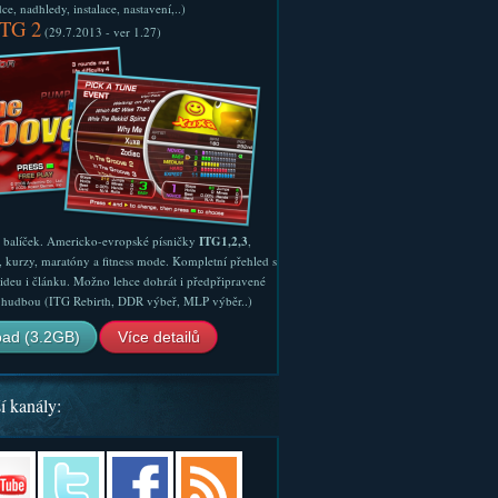
e, nadhledy, instalace, nastavení,..)
ITG 2
(29.7.2013 - ver 1.27)
ý balíček. Americko-evropské písničky
ITG1,2,3
,
, kurzy, maratóny a fitness mode. Kompletní přehled s
ideu i článku. Možno lehce dohrát i předpřipravené
ší hudbou (ITG Rebirth, DDR výbeř, MLP výběr..)
ad (3.2GB)
Více detailů
í kanály: