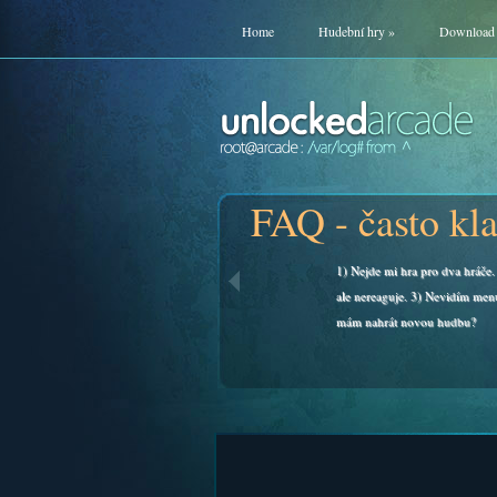
Home
Hudební hry
»
Download
FAQ - často kl
1) Nejde mi hra pro dva hráče. 
ale nereaguje. 3) Nevidím men
mám nahrát novou hudbu?