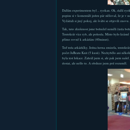
Dalším experimentem byl .. ryokan. Ok, další ryok
popisu si v komentáři jeden pár stěžoval, že je v n
Vyžádali si jiný pokoj, ale švábi se objevili znov
Tak, tuto zkušenost jsme bohužel neměli (teda bohu
Tentokrát více ryb, ale pohoda. Místo bylo krásně
přímo rovně k arkádám (40minut).
Teď teda arkádičky. Jedna herna zmizela, tentokrá
počet JuBeatu Knit (5 kusů). Nechybělo ani něk
byla test lokace. Zahrál jsem si, ale pak jsem naše
dostat, ale nešlo to. A obsluze jsem prd rozuměl.