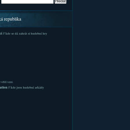
ká republika
cí
// kde se dá zahrát si hudební hry
 větší verzi.
ation
// kde jsou hudební arkády