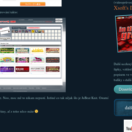
(videoprůvodc
Xsoft's 
rování takto:
Další ucelen
šipky, vzhled
popisem ve v
balíky s dal
Downlo
. Noo, moc mě to nikam nepustí. Jediné co tak nějak šlo je JuBeat Knit. Ostatní
dalš
tiny, ať z toho něco máte