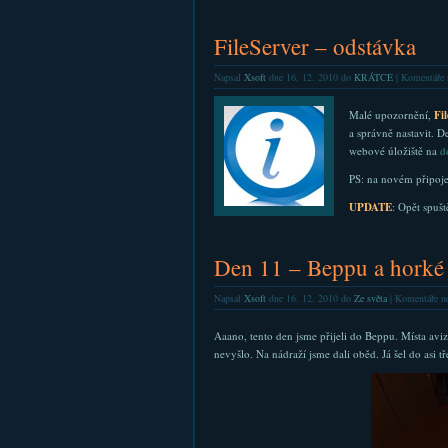
FileServer – odstávka
Napsal
Xsoft
dne 16. 12. 2010 do
KRÁTCE
|
Komentáře 
Malé upozornění,
Fi
a správně nastavit. D
webové úložiště na
d
PS: na novém připojen
UPDATE
: Opět spušt
Den 11 – Beppu a horké
Napsal
Xsoft
dne 16. 12. 2010 do
Ze světa
|
Komentáře ne
Aaano, tento den jsme přijeli do Beppu. Místa av
nevyšlo. Na nádraží jsme dali oběd. Já šel do asi t