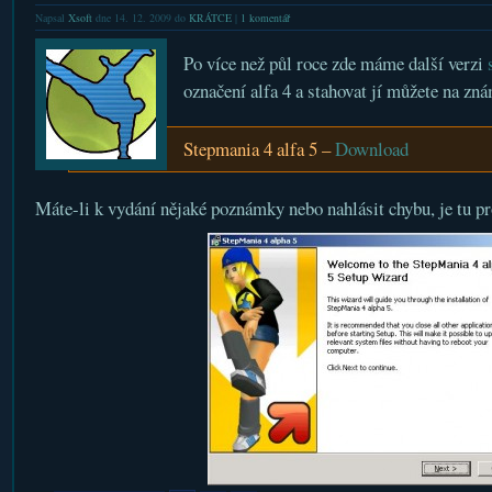
Napsal
Xsoft
dne 14. 12. 2009 do
KRÁTCE
|
1 komentář
Po více než půl roce zde máme další verzi
označení alfa 4 a stahovat jí můžete na zn
Stepmania 4 alfa 5 –
Download
Máte-li k vydání nějaké poznámky nebo nahlásit chybu, je tu p