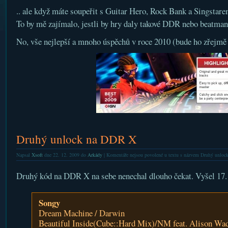
.. ale když máte soupeřit s Guitar Hero, Rock Bank a Singstare
To by mě zajímalo, jestli by hry daly takové DDR nebo beatma
No, vše nejlepší a mnoho úspěchů v roce 2010 (bude ho zřejmě 
Druhý unlock na DDR X
Napsal
Xsoft
dne 22. 12. 2009 do
Arkády
|
Komentáře nejsou povolené
u textu s názvem Druhý unlo
Druhý kód na DDR X na sebe nenechal dlouho čekat. Vyšel 17.
Songy
Dream Machine / Darwin
Beautiful Inside(Cube::Hard Mix)/NM feat. Alison Wa