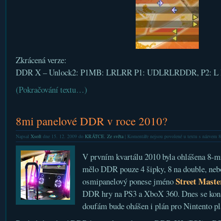
Zkrácená verze:
DDR X – Unlock2: P1MB: LRLRR P1: UDLRLRDDR, P2: L
(Pokračování textu…)
8mi panelové DDR v roce 2010?
Napsal
Xsoft
dne 15. 12. 2009 do
KRÁTCE
,
Ze světa
|
Komentáře nejsou povolené
u textu s názvem 
V prvním kvartálu 2010 byla ohlášena 8-
mělo DDR pouze 4 šipky, 8 na double, neb
Street Mast
osmipanelový ponese jméno
DDR hry na PS3 a XboX 360. Dnes se koná 
doufám bude ohášen i plán pro Nintento pl