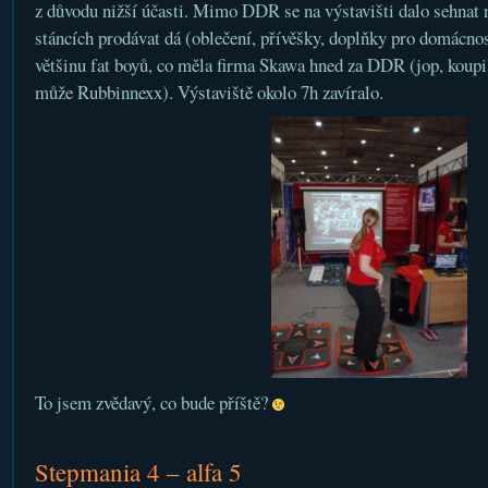
z důvodu nižší účasti. Mimo DDR se na výstavišti dalo sehnat n
stáncích prodávat dá (oblečení, přívěšky, doplňky pro domácnost
většinu fat boyů, co měla firma Skawa hned za DDR (jop, koupil
může Rubbinnexx). Výstaviště okolo 7h zavíralo.
To jsem zvědavý, co bude příště?
Stepmania 4 – alfa 5