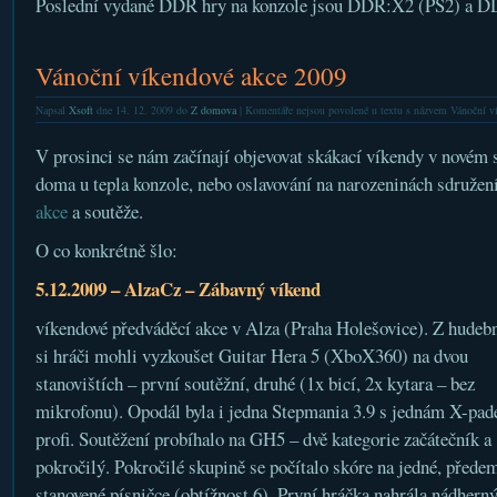
Poslední vydané DDR hry na konzole jsou DDR:X2 (PS2) a D
Vánoční víkendové akce 2009
Napsal
Xsoft
dne 14. 12. 2009 do
Z domova
|
Komentáře nejsou povolené
u textu s názvem Vánoční v
V prosinci se nám začínají objevovat skákací víkendy v novém s
doma u tepla konzole, nebo oslavování na narozeninách sdružení
akce
a soutěže.
O co konkrétně šlo:
5.12.2009 – AlzaCz – Zábavný víkend
víkendové předváděcí akce v Alza (Praha Holešovice). Z hudebn
si hráči mohli vyzkoušet Guitar Hera 5 (XboX360) na dvou
stanovištích – první soutěžní, druhé (1x bicí, 2x kytara – bez
mikrofonu). Opodál byla i jedna Stepmania 3.9 s jednám X-pa
profi. Soutěžení probíhalo na GH5 – dvě kategorie začátečník a
pokročilý. Pokročilé skupině se počítalo skóre na jedné, přede
stanovené písničce (obtížnost 6). První hráčka nahrála nádhern