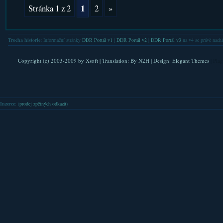
1
Stránka 1 z 2
2
»
Trocha historie:
Informační stránky
DDR Portál v1
|
DDR Portál v2
|
DDR Portál v3
na v4 se právě nachá
Copyright (c) 2003-2009 by
Xsoft
| Translation:
By N2H
| Design:
Elegant Themes
| Pla
Inzerce
: (
prodej zpětných odkazů
)