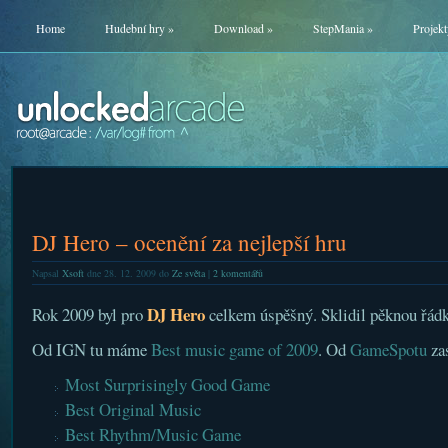
Home
Hudební hry
»
Download
»
StepMania
»
Projekt
DJ Hero – ocenění za nejlepší hru
Napsal
Xsoft
dne 28. 12. 2009 do
Ze světa
|
2 komentářů
DJ Hero
Rok 2009 byl pro
celkem úspěšný. Sklidil pěknou řádk
Od IGN tu máme
Best music game of 2009
. Od
GameSpotu
za
Most Surprisingly Good Game
Best Original Music
Best Rhythm/Music Game