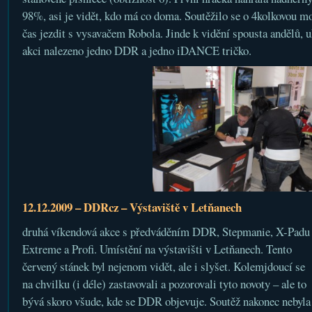
98%, asi je vidět, kdo má co doma. Soutěžilo se o 4kolkovou mo
čas jezdit s vysavačem Robola. Jinde k vidění spousta andělů, u
akci nalezeno jedno DDR a jedno iDANCE tričko.
12.12.2009 – DDRcz – Výstaviště v Letňanech
druhá víkendová akce s předváděním DDR, Stepmanie, X-Padu
Extreme a Profi. Umístění na výstavišti v Letňanech. Tento
červený stánek byl nejenom vidět, ale i slyšet. Kolemjdoucí se
na chvilku (i déle) zastavovali a pozorovali tyto novoty – ale to
bývá skoro všude, kde se DDR objevuje. Soutěž nakonec nebyla