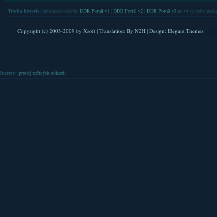
Trocha historie:
Informační stránky
DDR Portál v1
|
DDR Portál v2
|
DDR Portál v3
na v4 se právě nachá
Copyright (c) 2003-2009 by
Xsoft
| Translation:
By N2H
| Design:
Elegant Themes
| Pla
Inzerce
: (
prodej zpětných odkazů
)