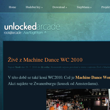
Home
Hudební hry
»
Download
»
StepMania
»
Projekt
Živě z Machine Dance WC 2010
Napsal
Xsoft
dne 29. 7. 2010 do
Ze světa
|
Komentáře nejsou povolené
u textu s názvem Živě z Mach
Machine Dance Wor
V této době se také koná WC2010. Což je
Akci najdete ve Zwanenburgu (kousek od Amsterdamu).