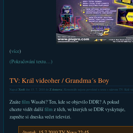
(
více
)
(Pokračování textu…)
TV: Král videoher / Grandma´s Boy
Napsal
Xsoft
dne 15. 7. 2010 do
Z domova
|
Komentáře nejsou povolené
u textu s názvem TV: Král v
Znáte
film
Wasabi? Ten, kde se objevilo DDR? A pokud
chcete vidět další
film
z těch, ve kterých se DDR vyskytuje,
zapněte si dneska večet televizi.
čtvrtek, 15.7.2010 TV Nova 22:45