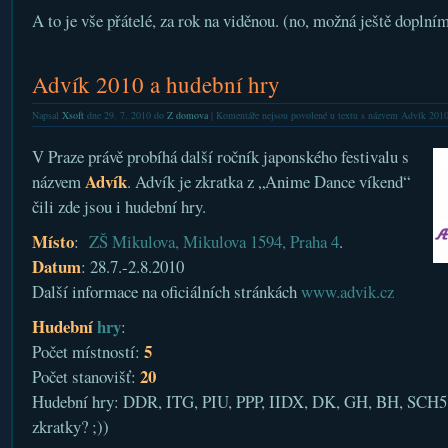
A to je vše přátelé, za rok na viděnou. (no, možná ještě doplním
Advík 2010 a hudební hry
Napsal
Xsoft
dne 29. 7. 2010 do
Z domova
|
Komentáře nejsou povolené
u textu s názvem Advík 2010
V Praze právě probíhá další ročník japonského festivalu s
Advík
názvem
. Advík je zkratka z „Anime Dance víkend“
čili zde jsou i hudební hry.
Místo
:
ZŠ Mikulova, Mikulova 1594, Praha 4
.
Datum
: 28.7.-2.8.2010
Další informace na oficiálních stránkách
www.advik.cz
Hudební
hry
:
5
Počet místností:
20
Počet stanovišť:
Hudební hry: DDR, ITG, PIU, PPP, IIDX, DK, GH, BH, SCH5, 
zkratky? ;))