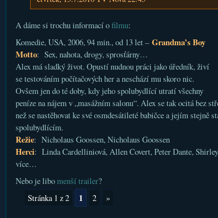
A dáme si trochu informací o
filmu
:
Grandma’s Boy
Komedie, USA, 2006, 94 min., od 13 let –
Motto
: Sex, nahota, drogy, sprosťárny…
Alex má sladký život. Opustí nudnou práci jako úředník, živí
se testováním počítačových her a neschází mu skoro nic.
Ovšem jen do té doby, kdy jeho spolubydlící utratí všechny
peníze na nájem v „masážním salonu“. Alex se tak ocitá bez st
než se nastěhovat ke své osmdesátileté babičce a jejím stejně 
spolubydlícím.
Režie
: Nicholaus Goossen, Nicholaus Goossen
Herci
: Linda Cardelliniová, Allen Covert, Peter Dante, Shirle
více…
Nebo je libo
menší trailer
?
1
Stránka 1 z 2
2
»