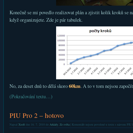
Konečně se mi povedlo realizovat plán a zjistit kolik kroků se n
když organizujete. Zde je pár tabulek.
60km
No, za deset dnů to dělá skoro
. A to v tom nejsou započí
(Pokračování textu…)
PIU Pro 2 – hotovo
Napsal
Xsoft
dne 16. 7. 2010 do
Arkády
,
Ze světa
|
Komentáře nejsou povolené
u textu s názvem PIU 