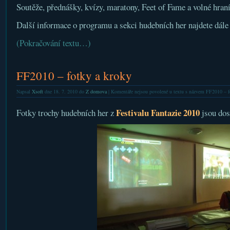
Soutěže, přednášky, kvízy, maratony, Feet of Fame a volné hraní
Další informace o programu a sekci hudebních her najdete dále 
(Pokračování textu…)
FF2010 – fotky a kroky
Napsal
Xsoft
dne 18. 7. 2010 do
Z domova
|
Komentáře nejsou povolené
u textu s názvem FF2010 – f
Festivalu Fantazie 2010
Fotky trochy hudebních her z
jsou dos