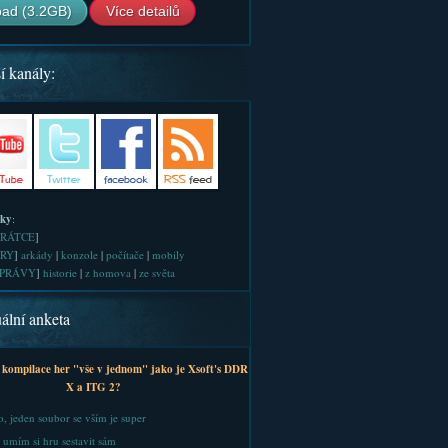
ad (3.2GB)
Více detailů
í kanály:
iky
:
RÁTCE
]
RY
]
arkády
|
konzole
|
počítače
|
mobily
PRÁVY
]
historie
|
z homova
|
ze světa
ální anketa
 kompilace her "vše v jednom" jako je Xsoft's DDR
X a ITG 2?
, jeden soubor se vším je super
 umím si hru sestavit sám