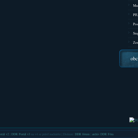
Mu
PIU
Pos
Ste
Zen
obc
rtál v2
|
DDR Portál v3
na v4 se právě nacházíte | Diskuze:
DDR fórum
|
archiv DDR Fóra