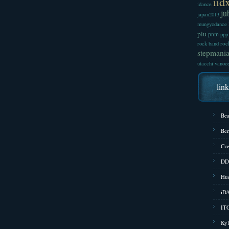
iid
idance
ju
japan2013
mungyodance
piu
pnm
ppp
roc
rock band
stepmani
utacchi
vanoc
lin
Bea
Bem
Cze
DD
Hud
iD
ITG
Kyl