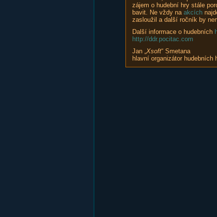
zájem o hudební hry stále po
bavit. Ne vždy na
akcích
najde
zasloužil a další ročník by ne
Další informace o hudebních
http://ddr.pocitac.com
Jan „
Xsoft
“ Smetana
hlavní organizátor hudebních 