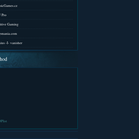
sicGames.cz
 Pro
itive Gaming
pmania.com
ius -I- vanisher
hod