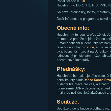
Počet stanovišť:
20
Hudební hry: DDR, ITG, PIU, PPP, II
Soutěže, přednášky, kvízy, maratony,
Další informace o programu a sekci h
Obecné info:
Hudební hry tu jsou již přes 10 let. Je
moment. A protože nejde o žádnou stř
– máme taneční hudební hry pro nohy,
také hudební hry pro
ruce
, ať už se j
bicí, bubny, či mixovat na DJ pultu) 
jednoduchý princip vám muže nahradit
poznat nové kamarády.
Přednášky:
Hudebních her existuje přes padesát
několika lety nikdo
Dance Dance Revo
hudební hra právě pro vás, ale zatím
rodné země DDR – Japonska, a předná
mají více než šestileté zkušenosti z „
Soutěže:
Soutěže o ceny budou probíhat v ruzný