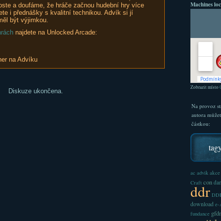
Machines loc
roste a doufáme, že hráče začnou hudební hry více
te i přednášky s kvalitní technikou. Advík si jí
měl být výjimkou.
hrách
najdete na Unlocked Arcade:
her na Advíku
Zobrazit místo
Diskuze ukončena.
Na provoz st
autora může
částkou:
tag
akce
ac
advik
con
dan
Craft
ddr
DDR
download
e
gfd
fundance