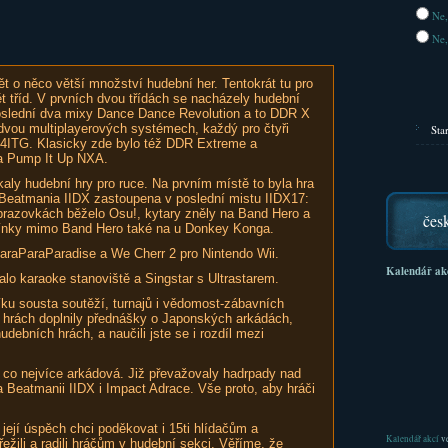
Ne,
Ne,
t o něco větší množství hudební her. Tentokrát tu pro
t tříd. V prvních dvou třídách se nacházely hudební
 poslední dva mixy Dance Dance Revolution a to DDR X
dvou multiplayerových systémech, každý pro čtyři
Sta
d4ITG. Klasicky zde bylo též DDR Extreme a
 a Pump It Up NXA.
aly hudební hry pro ruce. Na prvním místě to byla hra
Beatmania IIDX zastoupena v poslední mistu IIDX17:
brazovkách běželo Osu!, kytary zněly na Band Hero a
čes
bínky mimo Band Hero také na u Donkey Konga.
araParaParadise a We Cherr 2 pro Nintendo Wii.
Kalendář ak
alo karaoke stanoviště a Singstar s Ultrastarem.
ku sousta soutěží, turnajů i vědomost-zábavních
hrách doplnily přednášky o Japonských arkádách,
udebních hrách, a naučili jste se i rozdíl mezi
 co nejvíce arkádová. Již převažovaly hadrpady nad
 Beatmanii IIDX i Impact Adrace. Vše proto, aby hráči
její úspěch chci poděkovat i 15ti hlídačům a
Kalendář akcí
ve
řežili a radili hráčům v hudební sekci. Věříme, že