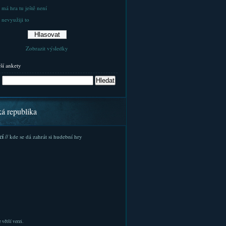
 má hra tu ještě není
 nevyužiji to
Zobrazit výsledky
rší ankety
ká republika
cí
// kde se dá zahrát si hudební hry
 větší verzi.