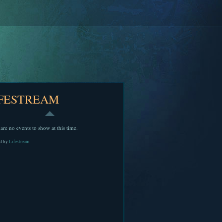
IFESTREAM
are no events to show at this time.
d by
Lifestream
.