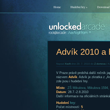
Home
Hudební hry
»
Download
Advík 2010 a 
Napsal
Xsoft
dne 29. 7. 2010 do
Z domova
|
K
V Praze právě probíhá další ročník ja
názvem
Advík
. Advík je zkratka z „A
zde jsou i hudební hry.
Místo
:
ZŠ Mikulova, Mikulova 1594,
Datum
: 28.7.-2.8.2010
Další informace na oficiálních stránk
Hudební
hry
:
Počet místností:
5