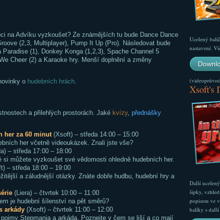
moci na Advíku vyzkoušet? Ze známějších tu bude Dance Dance
Ucelený balí
roove (2,3, Multiplayer), Pump It Up (Pro). Následovat bude
nastavení. Ví
a Paradise (1), Donkey Konga (1,2,3), Spache Channel 5
 We Cheer (2) a Karaoke hry. Menší doplnění a změny
Downlo
(videoprůvodc
 novinky o
hudebních hrách
.
Xsoft's 
tnostech a přilehlých prostorách. Jaké
kvízy
,
přednášky
 her za 60 minut
(Xsoft) – středa 14:00 – 15:00
ebních her včetně videoukázek. Znali jste vše?
) – středa 17:00 – 18:00
ré si můžete vyzkoušet své vědomosti ohledně hudebních her.
t) – středa 18:00 – 19:00
žitější a záludnější otázky. Znáte dobře hudbu, hudební hry a
Další ucelen
šipky, vzhled
érie
(Liera) – čtvrtek 10:00 – 11:00
popisem ve v
m je hudební šílenství na pět směrů?
s arkády
(Xsoft) – čtvrtek 11:00 – 12:00
balíky s dal
 pojmy Stepmania a arkáda. Poznejte v čem se liší a co mají