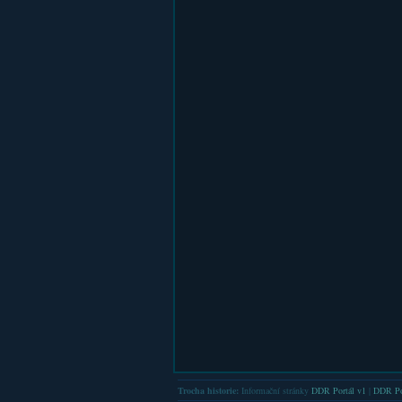
Trocha historie:
Informační stránky
DDR Portál v1
|
DDR Po