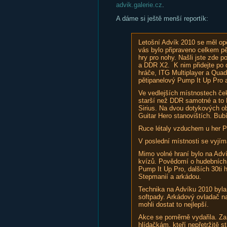
advik.galerie.cz
.
A dáme si ještě menší reportík:
Letošní Advík 2010 se měl opě
vás bylo připraveno celkem pě
hry pro nohy. Našli jste zde
a DDR X2. K nim přidejte po 
hráče, ITG Multiplayer a Qua
pětipanelový Pump It Up Pro
Ve vedlejších místnostech ček
starší než DDR samotné a to 
Sirius. Na dvou dotykových o
Guitar Hero stanovištích. Bu
Ruce létaly vzduchem u her P
V poslední místnosti se vyjím
Mimo volné hraní bylo na Adví
kvízů. Povědomí o hudebních 
Pump It Up Pro, dalších 30ti h
Stepmanií a arkádou.
Technika na Advíku 2010 byla
softpady. Arkádový ovladač na
mohli dostat to nejlepší.
Akce se poměrně vydařila. Za 
hlídačkám, kteří nepřetržitě st