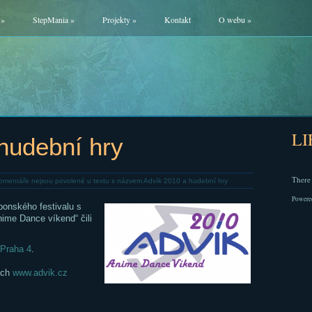
»
StepMania
»
Projekty
»
Kontakt
O webu
»
L
hudební hry
There 
omentáře nejsou povolené
u textu s názvem Advík 2010 a hudební hry
Powere
ponského festivalu s
nime Dance víkend“ čili
 Praha 4
.
ách
www.advik.cz