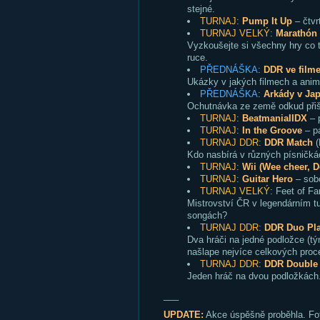
stejné.
TURNAJ
:
Pump It Up
– čtvr
TURNAJ VELKÝ
:
Marathón
Vyzkoušejte si všechny hry co 
ruce.
PŘEDNÁŠKA
:
DDR ve film
Ukázky v jakých filmech a anim
PŘEDNÁŠKA
:
Arkády v Ja
Ochutnávka ze země odkud přišl
TURNAJ
:
BeatmaniaIIDX
– 
TURNAJ
:
In the Groove
– pá
TURNAJ DDR
:
DDR Match
(
Kdo nasbírá v různých písničkác
TURNAJ
:
Wii (Wee cheer, 
TURNAJ
:
Guitar Hero
– sobo
TURNAJ VELKÝ
: Feet of Fa
Mistrovství ČR v legendárním t
songách?
TURNAJ DDR
:
DDR Duo Pla
Dva hráči na jedné podložce (t
našlape nejvíce celkových proc
TURNAJ DDR
:
DDR Double
Jeden hráč na dvou podložkách.
___
UPDATE:
Akce úspěšně proběhla. Fot