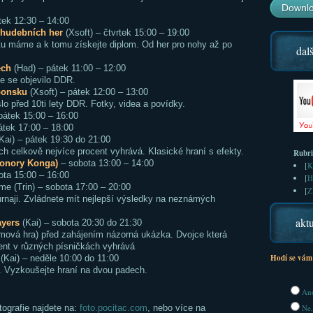
Downlo
tek 12:30 – 14:00
 hudebních her
(Xsoft) – čtvrtek 15:00 – 19:00
tu máme a k tomu získejte diplom. Od her pro nohy až po
dalš
ech
(Had) – pátek 11:00 – 12:00
e se objevilo DDR.
ponsku
(Xsoft) – pátek 12:00 – 13:00
o před 10ti lety DDR. Fotky, videa a povídky.
pátek 15:00 – 16:00
tek 17:00 – 18:00
Kai) – pátek 19:30 do 21:00
h celkově nejvíce procent vyhrává. Klasické hraní s efekty.
Rubr
Donory Konga)
– sobota 13:00 – 14:00
[
K
ta 15:00 – 16:00
[
H
me (Trin) – sobota 17:00 – 20:00
[
Z
urnaji. Zvládnete mít nejlepší výsledky na neznámých
aktu
yers
(Kai) – sobota 20:30 do 21:30
ýmová hra) před zahájením názorná ukázka. Dvojce která
ent v různých písničkách vyhrává
Hodí se vám
(Kai) – neděle 10:00 do 11:00
 Vyzkoušejte hraní na dvou padech.
Ano
ografie najdete na:
foto.pocitac.com
, nebo více na
Ne,