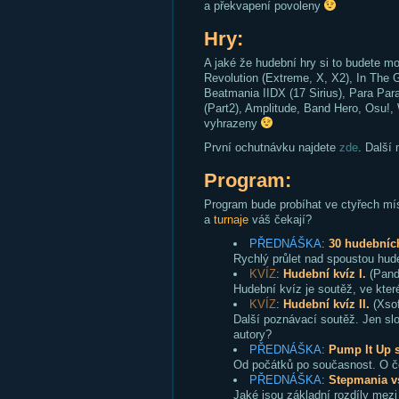
a překvapení povoleny
Hry:
A jaké že hudební hry si to budete 
Revolution (Extreme, X, X2), In The G
Beatmania IIDX (17 Sirius), Para Par
(Part2), Amplitude, Band Hero, Osu!,
vyhrazeny
První ochutnávku najdete
zde
. Další
Program:
Program bude probíhat ve ctyřech mís
a
turnaje
váš čekají?
PŘEDNÁŠKA
:
30 hudebních
Rychlý průlet nad spoustou hud
KVÍZ
:
Hudební kvíz I.
(Panda
Hudební kvíz je soutěž, ve kte
KVÍZ
:
Hudební kvíz II.
(Xsof
Další poznávací soutěž. Jen slo
autory?
PŘEDNÁŠKA
:
Pump It Up s
Od počátků po současnost. O če
PŘEDNÁŠKA
:
Stepmania v
Jaké jsou základní rozdíly mezi