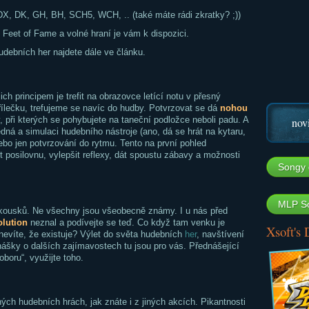
DX, DK, GH, BH, SCH5, WCH, .. (také máte rádi zkratky? ;))
 Feet of Fame a volné hraní je vám k dispozici.
udebních her najdete dále ve článku.
jich principem je trefit na obrazovce letící notu v přesný
ílečku, trefujeme se navíc do hudby. Potvrzovat se dá
nohou
 při kterých se pohybujete na taneční podložce neboli padu. A
nov
edná a simulaci hudebního nástroje (ano, dá se hrát na kytaru,
nebo jen potvrzování do rytmu. Tento na první pohled
 posilovnu, vylepšit reflexy, dát spoustu zábavy a možnosti
Songy 
MLP So
 kousků. Ne všechny jsou všeobecně známy. I u nás před
lution
neznal a podívejte se teď. Co když tam venku je
Xsoft's
 nevíte, že existuje? Výlet do světa hudebních
her
, navštívení
šky o dalších zajímavostech tu jsou pro vás. Přednášející
oboru“, využijte toho.
ch hudebních hrách, jak znáte i z jiných akcích. Pikantnosti