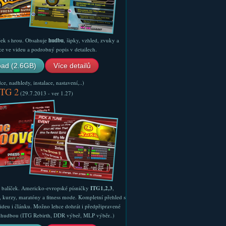
ček s hrou. Obsahuje
hudbu
, šipky, vzhled, zvuky a
ce ve videu a podrobný popis v detailech.
ad (2.6GB)
Více detailů
e, nadhledy, instalace, nastavení,..)
ITG 2
(29.7.2013 - ver 1.27)
ý balíček. Americko-evropské písničky
ITG1,2,3
,
, kurzy, maratóny a fitness mode. Kompletní přehled s
ideu i článku. Možno lehce dohrát i předpřipravené
ší hudbou (ITG Rebirth, DDR výbeř, MLP výběr..)