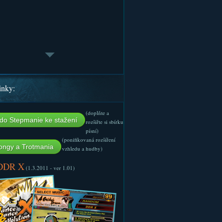
inky:
(doplňte a
do Stepmanie ke stažení
rozšiřte si sbírku
písní)
(ponifikovaná rozšíření
ngy a Trotmania
vzhledu a hudby)
 DDR X
(1.3.2011 - ver 1.01)