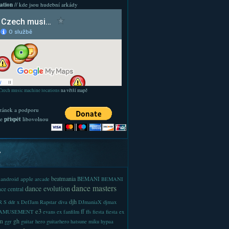
ation
// kde jsou hudební arkády
Czech music machine locations
na větší mapě
ránek a podporu
te
přispět
libovolnou
y
beatmania
android
apple
BEMANI
arcade
BEMANI
dance masters
dance evolution
ce central
djh
 S
ddr x
DefJam Rapstar
diva
DJmaniaX
djmax
e3
ff
-AMUSEMENT
evans
ex
fanfilm
ffs
fiesta
fiesta ex
m
gh
ggr
guitar hero
guitarhero
hatsune miku
hypaa