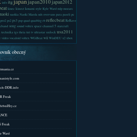
x
japan
japan2010
japan2012
itg
info
beat
kinect
kinec
konami style
Kyle Ward
mlp
mozarc
naoki
naokia
Naoki Maeda
nds
overvans
para
paseli
pc
reflecbeat
ps3
ReRave
pro2
ps2
psp
quad
quad4itg
rb
kband
song
space channel 5
sound voltex
starcraft
a
usa2011
technika
tgs
tnt
unlock
theia
tv
ultrastar
wii
e
video
vocaloid
voltex
WGiBeat
WinDEU
x2
xbox
kovník obecný
tmania.cz
anistyle.com
ch-DDR.info
R Freak
ebniHry.cz
ANCE
 Freak
e Ward