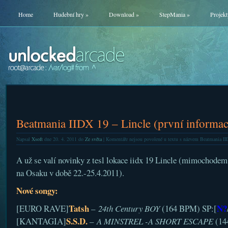
Home
Hudební hry
»
Download
»
StepMania
»
Projekt
Beatmania IIDX 19 – Lincle (první informac
Napsal
Xsoft
dne 20. 4. 2011 do
Ze světa
|
Komentáře nejsou povolené
u textu s názvem Beatmania IID
A už se valí novinky z tesl lokace iidx 19 Lincle (mimochodem, 
na Osaku v době 22.-25.4.2011).
Nové songy:
Tatsh
N?
[EURO RAVE]
–
24th Century BOY
(164 BPM) SP:[
S.S.D.
[KANTAGIA]
–
A MINSTREL -A SHORT ESCAPE
(14