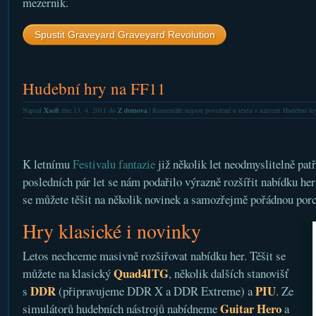
mezerník.
Spustit Graveyard Graveyard Revolution
Hudební hry na FF11
Napsal
Xsoft
dne 13. 4. 2011 do
Z domova
|
Komentáře nejsou povolené
u textu s názvem Hudební hr
K letnímu
Festivalu fantazie
již několik let neodmyslitelně patř
posledních pár let se nám podařilo výrazně rozšířit nabídku he
se můžete těšit na několik novinek a samozřejmě pořádnou porc
Hry klasické i novinky
Letos nechceme masivně rozšiřovat nabídku her. Těšit se
Quad4ITG
můžete na klasický
, několik dalších stanovišť
DDR
PIU
s
(připravujeme DDR X a DDR Extreme) a
. Ze
Guitar Hero
simulátorů hudebních nástrojů nabídneme
a