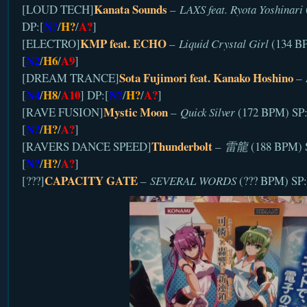
Kanata Sounds
[LOUD TECH]
–
LAXS feat. Ryota Yoshinari
N?
H?
A?
DP:[
/
/
]
KMP feat. ECHO
[ELECTRO]
–
Liquid Crystal Girl
(134 BP
N2
H6
A9
[
/
/
]
Sota Fujimori feat. Kanako Hoshino
[DREAM TRANCE]
–
N4
H8
A10
N?
H?
A?
[
/
/
] DP:[
/
/
]
Mystic Moon
[RAVE FUSION]
–
Quick Silver
(172 BPM) SP:
N?
H?
A?
[
/
/
]
Thunderbolt
[RAVERS DANCE SPEED]
–
雷龍
(188 BPM) 
N?
H?
A?
[
/
/
]
CAPACITY GATE
[???]
–
SEVERAL WORDS
(??? BPM) SP: