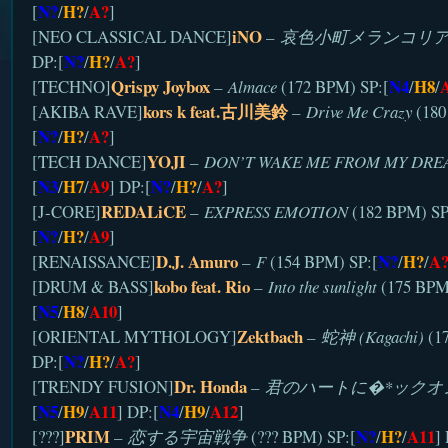
N?
H?
A?
[
/
/
]
iNO
[NEO CLASSICAL DANCE]
–
哀色小町メランコリ
N?
H?
A?
DP:[
/
/
]
Qrispy Joybox
N4
H8
[TECHNO]
–
Almace
(172 BPM) SP:[
/
/
kors k feat.古川美鈴
[AKIBA RAVE]
–
Drive Me Crazy
(180
N?
H?
A?
[
/
/
]
YOJI
[TECH DANCE]
–
DON’T WAKE ME FROM MY DRE
N3
H7
A9
N?
H?
A?
[
/
/
] DP:[
/
/
]
REDALiCE
[J-CORE]
–
EXPRESS EMOTION
(182 BPM) SP
N?
H?
A9
[
/
/
]
D.J. Amuro
N?
H?
A
[RENAISSANCE]
–
F
(154 BPM) SP:[
/
/
kobo feat. Rio
[DRUM & BASS]
–
Into the sunlight
(175 BPM
N5
H8
A10
[
/
/
]
Zektbach
[ORIENTAL MYTHOLOGY]
–
蛇神 (Kagachi)
(17
N?
H?
A?
DP:[
/
/
]
Dr. Honda
[TRENDY FUSION]
–
君のハートに�*ックオ
N5
H9
A11
N4
H9
A12
[
/
/
] DP:[
/
/
]
PRIM
N?
H?
A11
[???]
–
恋する宇宙戦争
(??? BPM) SP:[
/
/
]