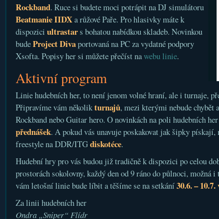
Rockband
. Ruce si budete moci potrápit na DJ simulátoru
Beatmanie IIDX
a růžové Paře. Pro hlasivky máte k
ultrastar
dispozici
s bohatou nabídkou skladeb. Novinkou
Project Diva
bude
portovaná na PC za vydatné podpory
Xsofta. Popisy her si můžete přečíst na
webu linie
.
Aktivní program
Linie hudebních her, to není jenom volné hraní, ale i turnaje, p
turnajů
Připravíme vám několik
, mezi kterými nebude chybět a
Rockband nebo Guitar hero. O novinkách na poli hudebních her 
přednášek
. A pokud vás unavuje poskakovat jak šipky pískají,
diskotéce
freestyle na DDR/ITG
.
Hudební hry pro vás budou již tradičně k dispozici po celou dob
prostorách sokolovny, každý den od 9 ráno do půlnoci, možná i 
30.6. – 10.7.
vám letošní linie bude líbit a těšíme se na setkání
Za linii hudebních her
Ondra „Sniper“ Flídr