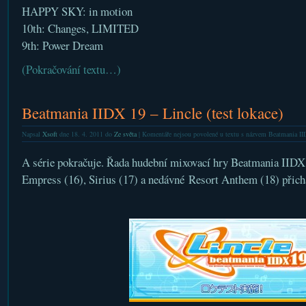
HAPPY SKY: in motion
10th: Changes, LIMITED
9th: Power Dream
(Pokračování textu…)
Beatmania IIDX 19 – Lincle (test lokace)
Napsal
Xsoft
dne 18. 4. 2011 do
Ze světa
|
Komentáře nejsou povolené
u textu s názvem Beatmania IIDX
A série pokračuje. Řada hudební mixovací hry Beatmania IIDX
Empress (16), Sirius (17) a nedávné Resort Anthem (18) přich