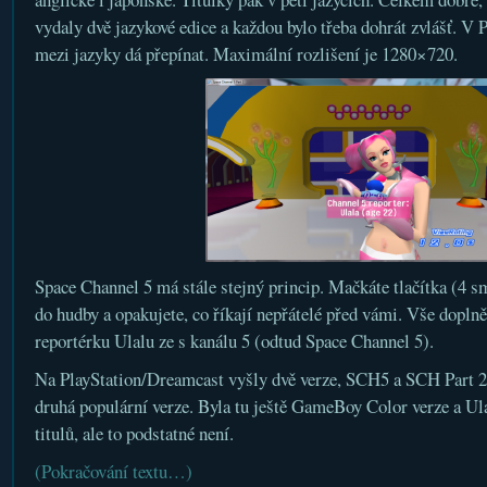
vydaly dvě jazykové edice a každou bylo třeba dohrát zvlášť. V 
mezi jazyky dá přepínat. Maximální rozlišení je 1280×720.
Space Channel 5 má stále stejný princip. Mačkáte tlačítka (4 sm
do hudby a opakujete, co říkají nepřátelé před vámi. Vše dopln
reportérku Ulalu ze s kanálu 5 (odtud Space Channel 5).
Na PlayStation/Dreamcast vyšly dvě verze, SCH5 a SCH Part 2.
druhá populární verze. Byla tu ještě GameBoy Color verze a Ul
titulů, ale to podstatné není.
(Pokračování textu…)