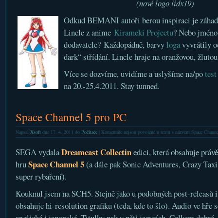
(nové logo iidx19)
Odkud BEMANI autoři berou inspiraci je záhado
Lincle z anime
Kirameki Projectu
? Nebo jméno
dodavatele? Každopádně, barvy
loga
vyvrátily o
dark“ střídání. Lincle hraje na oranžovou, žluto
Více se dozvíme, uvidíme a uslyšíme na/po
test
na 20.-25.4.2011. Stay tunned.
Space Channel 5 pro PC
Napsal
Xsoft
dne 17. 4. 2011 do
Počítače
|
Komentáře nejsou povolené
u textu s názvem Space Channe
Dreamcast Collectin
SEGA vydala
edici, která obsahuje práv
Space Channel 5
hru
(a dále pak Sonic Adventures, Crazy Taxi
super rybaření).
Kouknul jsem na SCH5. Stejně jako u podobných post-releasů i
obsahuje hi-resolution grafiku (teda, kde to šlo). Audio ve hře s
anglické i japonské. Titulky pak v pěti jazycích. Celkem dobré,