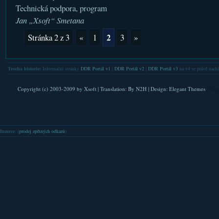
Technická podpora, program
Jan „Xsoft“ Smetana
2
Stránka 2 z 3
«
1
3
»
Trocha historie:
Informační stránky
DDR Portál v1
|
DDR Portál v2
|
DDR Portál v3
na v4 se právě nachá
Copyright (c) 2003-2009 by
Xsoft
| Translation:
By N2H
| Design:
Elegant Themes
| Pla
Inzerce
: (
prodej zpětných odkazů
)