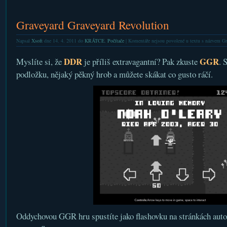
Graveyard Graveyard Revolution
Napsal
Xsoft
dne 14. 4. 2011 do
KRÁTCE
,
Počítače
|
Komentáře nejsou povolené
u textu s názvem Gr
DDR
GGR
Myslíte si, že
je příliš extravagantní? Pak zkuste
. 
podložku, nějaký pěkný hrob a můžete skákat co gusto ráčí.
Oddychovou GGR hru spustíte jako flashovku na stránkách auto