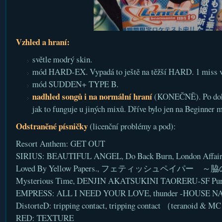
Vzhled a hraní:
světle modrý skin.
mód HARD-EX. Vypadá to ještě na těžší HARD. 1 miss v
mód SUDDEN+ TYPE B.
nadhled songů i na normální hraní
(KONEČNĚ). Po dohrá
jak to funguje u jiných mixů. Dříve bylo jen na Beginner 
Odstraněné písničky
(licenční problémy a pod):
Resort Anthem: GET OUT
SIRIUS: BEAUTIFUL ANGEL, Do Back Burn, London Affair
Loved By Yellow Papers., フェティッシュペイパー
Mysterious Time, DENJIN AKATSUKINI TAORERU-SF Pure
EMPRESS: ALL I NEED YOUR LOVE, thunder -HOUSE NA
DistorteD: tripping contact, tripping contact （teranoid & 
RED: TEXTURE