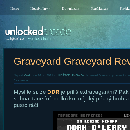
Home
Hudební hry
»
Download
»
StepMania
»
Projekt
Graveyard Graveyard Rev
Napsal
Xsoft
dne 14. 4. 2011 do
KRÁTCE
,
Počítače
|
Komentáře nejsou povolené
u t
Revolution
Myslíte si, že
DDR
je příliš extravagantní? Pa
sehnat taneční podložku, nějaký pěkný hrob a
gusto ráčí.