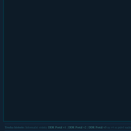
Trocha historie:
Informační stránky
DDR Portál v1
|
DDR Portál v2
|
DDR Portál v3
na v4 se právě nachá