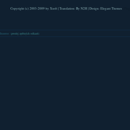
Copyright (c) 2003-2009 by
Xsoft
| Translation:
By N2H
| Design:
Elegant Themes
| Pla
Inzerce
: (
prodej zpětných odkazů
)