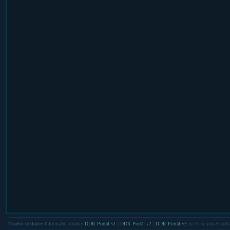
Trocha historie:
Informační stránky
DDR Portál v1
|
DDR Portál v2
|
DDR Portál v3
na v4 se právě nachá