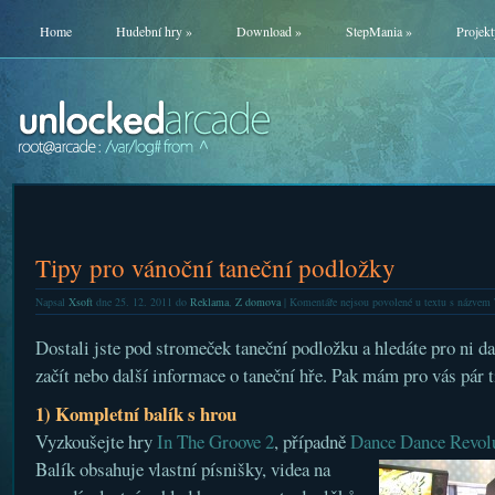
Home
Hudební hry
»
Download
»
StepMania
»
Projekt
Tipy pro vánoční taneční podložky
Napsal
Xsoft
dne 25. 12. 2011 do
Reklama
,
Z domova
|
Komentáře nejsou povolené
u textu s názvem 
Dostali jste pod stromeček taneční podložku a hledáte pro ni d
začít nebo další informace o taneční hře. Pak mám pro vás pár t
1) Kompletní balík s hrou
Vyzkoušejte hry
In The Groove 2
, případně
Dance Dance Revol
Balík obsahuje vlastní písnišky, videa na