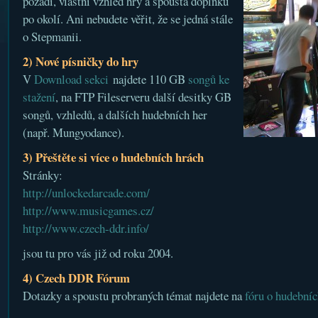
pozadí, vlastní vzhled hry a spousta doplňků
po okolí. Ani nebudete věřit, že se jedná stále
o Stepmanii.
2) Nové písničky do hry
V
Download sekci
najdete 110 GB
songů ke
stažení
, na FTP Fileserveru další desitky GB
songů, vzhledů, a dalších hudebních her
(např. Mungyodance).
3) Přeštěte si více o hudebních hrách
Stránky:
http://unlockedarcade.com/
http://www.musicgames.cz/
http://www.czech-ddr.info/
jsou tu pro vás již od roku 2004.
4) Czech DDR Fórum
Dotazky a spoustu probraných témat najdete na
fóru o hudebníc