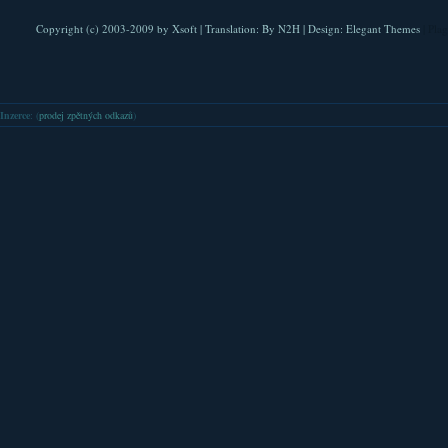
Copyright (c) 2003-2009 by
Xsoft
| Translation:
By N2H
| Design:
Elegant Themes
| Pla
Inzerce
: (
prodej zpětných odkazů
)