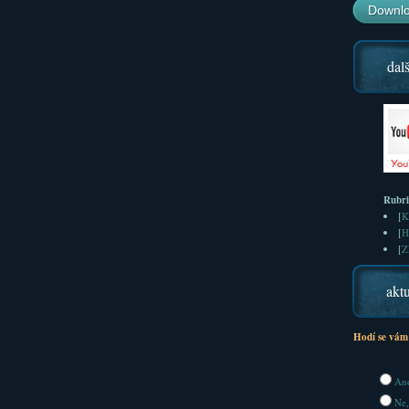
Downlo
dalš
Rubr
[
K
[
H
[
Z
aktu
Hodí se vám
Ano
Ne,