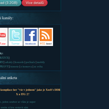
ad (3.2GB)
Více detailů
í kanály:
iky
:
RÁTCE
]
RY
]
arkády
|
konzole
|
počítače
|
mobily
PRÁVY
]
historie
|
z homova
|
ze světa
ální anketa
 kompilace her "vše v jednom" jako je Xsoft's DDR
X a ITG 2?
, jeden soubor se vším je super
 umím si hru sestavit sám