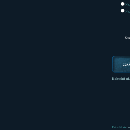
Ne,
Ne,
Sta
čes
Kalendář ak
Kalendář akcí
ve