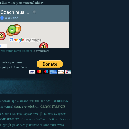
ation
// kde jsou hudební arkády
Czech music machine locations
na větší mapě
ránek a podporu
te
přispět
libovolnou
y
beatmania
android
apple
BEMANI
arcade
BEMANI
dance masters
dance evolution
ce central
djh
 S
ddr x
DefJam Rapstar
diva
DJmaniaX
djmax
e3
ff
-AMUSEMENT
evans
ex
fanfilm
ffs
fiesta
fiesta ex
m
gh
ggr
guitar hero
guitarhero
hatsune miku
hypaa