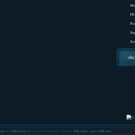
Mu
PIU
Pos
Ste
Zen
obc
rtál v2
|
DDR Portál v3
na v4 se právě nacházíte | Diskuze:
DDR fórum
|
archiv DDR Fóra