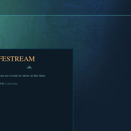
IFESTREAM
are no events to show at this time.
d by
Lifestream
.