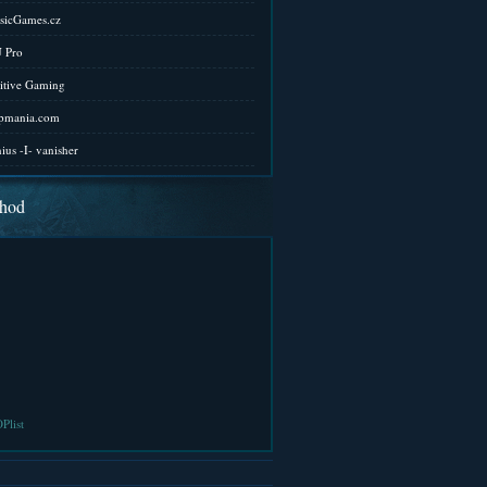
sicGames.cz
 Pro
itive Gaming
pmania.com
ius -I- vanisher
hod