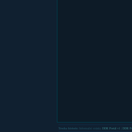
Trocha historie:
Informační stránky
DDR Portál v1
|
DDR Po