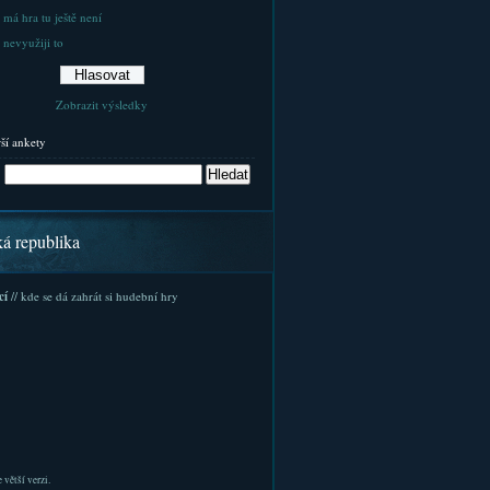
 má hra tu ještě není
 nevyužiji to
Zobrazit výsledky
rší ankety
ká republika
cí
// kde se dá zahrát si hudební hry
 větší verzi.