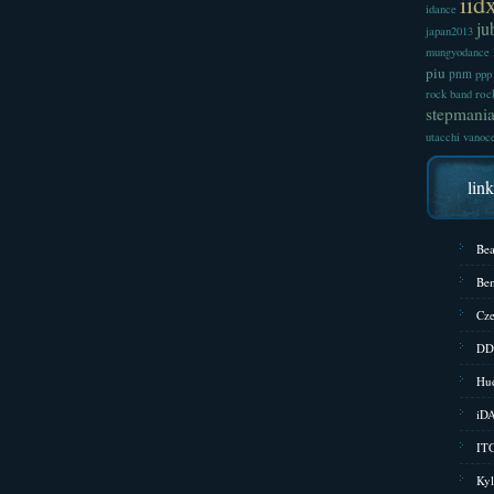
iid
idance
ju
japan2013
mungyodance
piu
pnm
ppp
roc
rock band
stepmani
utacchi
vanoc
lin
Bea
Bem
Cze
DD
Hud
iD
ITG
Kyl