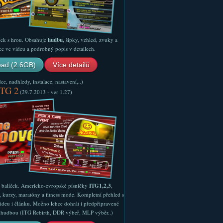
ček s hrou. Obsahuje
hudbu
, šipky, vzhled, zvuky a
ce ve videu a podrobný popis v detailech.
ad (2.6GB)
Více detailů
e, nadhledy, instalace, nastavení,..)
ITG 2
(29.7.2013 - ver 1.27)
ý balíček. Americko-evropské písničky
ITG1,2,3
,
, kurzy, maratóny a fitness mode. Kompletní přehled s
ideu i článku. Možno lehce dohrát i předpřipravené
ší hudbou (ITG Rebirth, DDR výbeř, MLP výběr..)