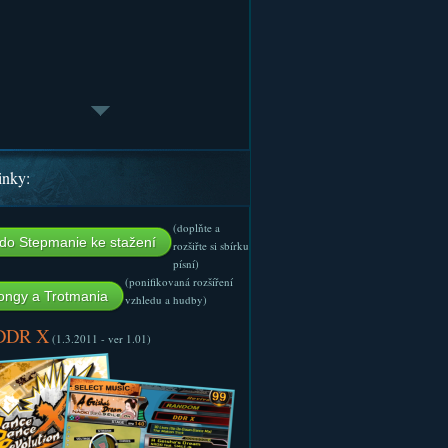
inky:
(doplňte a
do Stepmanie ke stažení
rozšiřte si sbírku
písní)
(ponifikovaná rozšíření
ngy a Trotmania
vzhledu a hudby)
 DDR X
(1.3.2011 - ver 1.01)