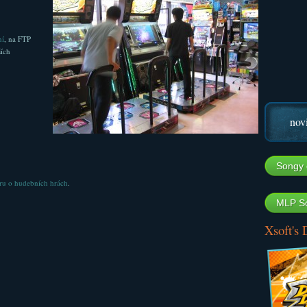
ní
, na FTP
ších
nov
Songy 
ru o hudebních hrách
.
MLP So
Xsoft's