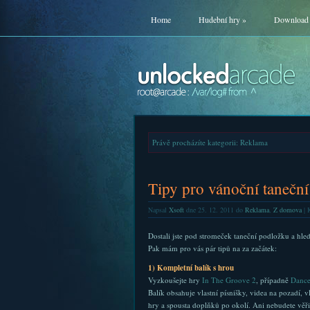
Home
Hudební hry
»
Download
Právě procházíte kategorii: Reklama
Tipy pro vánoční tanečn
Napsal
Xsoft
dne 25. 12. 2011 do
Reklama
,
Z domova
|
K
Dostali jste pod stromeček taneční podložku a hled
Pak mám pro vás pár tipů na za začátek:
1) Kompletní balík s hrou
Vyzkoušejte hry
In The Groove 2
, případně
Dance
Balík obsahuje vlastní písnišky, videa na pozadí, v
hry a spousta doplňků po okolí. Ani nebudete věřit