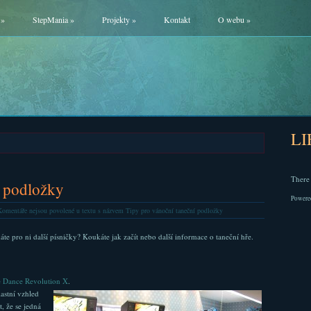
»
StepMania
»
Projekty
»
Kontakt
O webu
»
L
There 
í podložky
Powere
omentáře nejsou povolené
u textu s názvem Tipy pro vánoční taneční podložky
áte pro ni další písničky? Koukáte jak začít nebo další informace o taneční hře.
 Dance Revolution X
.
lastní vzhled
, že se jedná