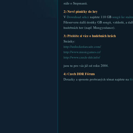
stále o Stepmanii.
2) Nové písničky do hry
V
Download sekci
najdete 110 GB
songů ke staže
Fileserveru další desitky GB songů, vzhledů, a dal
hudebních her (např. Mungyodance).
3) Přeštěte si více o hudebních hrách
Stránky:
http://unlockedarcade.com/
http://www.musicgames.cz/
http://www.czech-ddr.info/
jsou tu pro vás již od roku 2004.
4) Czech DDR Fórum
Dotazky a spoustu probraných témat najdete na
fó