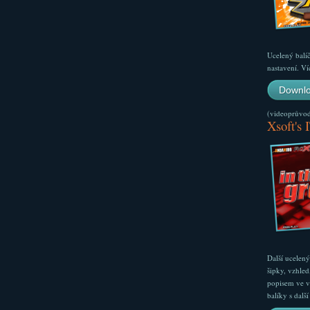
Ucelený balí
nastavení. Ví
Downlo
(videoprůvodc
Xsoft's 
Další ucelen
šipky, vzhled
popisem ve v
balíky s dal