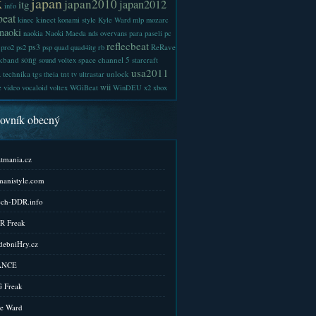
x
japan
japan2010
japan2012
itg
info
beat
kinect
kinec
konami style
Kyle Ward
mlp
mozarc
naoki
naokia
Naoki Maeda
nds
overvans
para
paseli
pc
reflecbeat
ps3
ReRave
pro2
ps2
psp
quad
quad4itg
rb
kband
song
space channel 5
sound voltex
starcraft
a
usa2011
technika
tgs
tnt
unlock
theia
tv
ultrastar
wii
e
video
vocaloid
voltex
WGiBeat
WinDEU
x2
xbox
kovník obecný
tmania.cz
anistyle.com
ch-DDR.info
R Freak
ebniHry.cz
ANCE
 Freak
e Ward