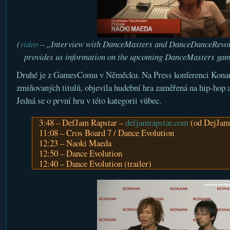
(
video
– „Interview with DanceMasters and DanceDanceRevol
provides us information on the upcoming DanceMasters game
Druhé je z GamesComu v Něměcku. Na Press konferenci Konam
zmiňovaných titulů, objevila hudební hra zaměřená na hip-hop a
Jedná se o první hru v této kategorii vůbec.
3:48 – DefJam Rapstar –
defjamrapstar.com
(od DejJam 
11:08 – Cros Board 7 / Dance Evolution
12:23 – Naoki Maeda
12:50 – Dance Evolution
12:40 – Dance Evolution (trailer)