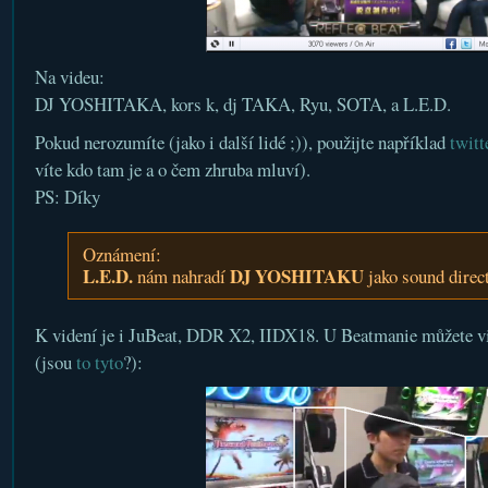
Na videu:
DJ YOSHITAKA, kors k, dj TAKA, Ryu, SOTA, a L.E.D.
Pokud nerozumíte (jako i další lidé ;)), použijte například
twitt
víte kdo tam je a o čem zhruba mluví).
PS: Díky
Oznámení:
L.E.D.
DJ YOSHITAKU
nám nahradí
jako sound direc
K videní je i JuBeat, DDR X2, IIDX18. U Beatmanie můžete vi
(jsou
to tyto
?):