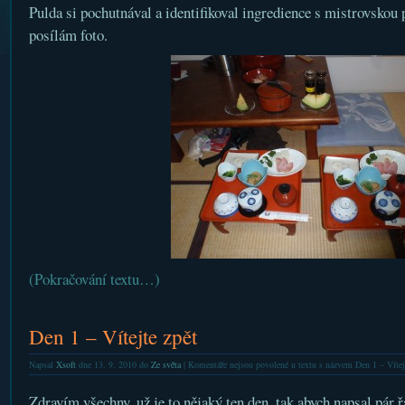
Pulda si pochutnával a identifikoval ingredience s mistrovskou
posílám foto.
(Pokračování textu…)
Den 1 – Vítejte zpět
Napsal
Xsoft
dne 13. 9. 2010 do
Ze světa
|
Komentáře nejsou povolené
u textu s názvem Den 1 – Vítej
Zdravím všechny, už je to nějaký ten den, tak abych napsal pár 