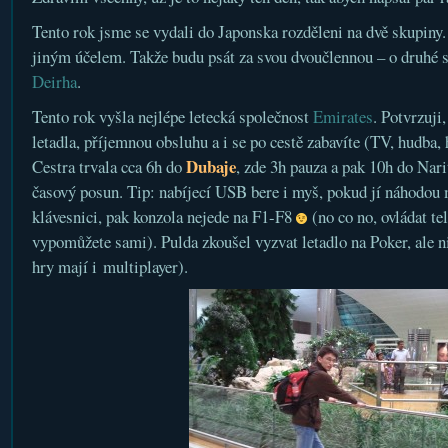
Tento rok jsme se vydali do Japonska rozděleni na dvě skupiny.
jiným účelem. Takže budu psát za svou dvoučlennou – o druhé 
Deirha
.
Tento rok vyšla nejlépe letecká společnost
Emirates
. Potvrzuji
letadla, příjemnou obsluhu a i se po cestě zabavíte (TV, hudba, 
Dubaje
Cestra trvala cca 6h do
, zde 3h pauza a pak 10h do Nar
časový posun. Tip: nabíjecí USB bere i myš, pokud jí náhodou 
klávesnici, pak konzola nejede na F1-F8
(no co no, ovládat te
vypomůžete sami). Pulda zkoušel vyzvat letadlo na Poker, ale n
hry mají i multiplayer).