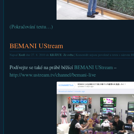
(Pokračování textu…)
BEMANI UStream
Napsal
Xsoft
dne 27. 8. 2010 do
KRÁTCE
,
Ze světa
|
Komentáře nejsou povolené
u textu s názvem 
Podívejte se také na prábě běžící
BEMANI UStream
–
http://www.ustream.tv/channel/bemani-live