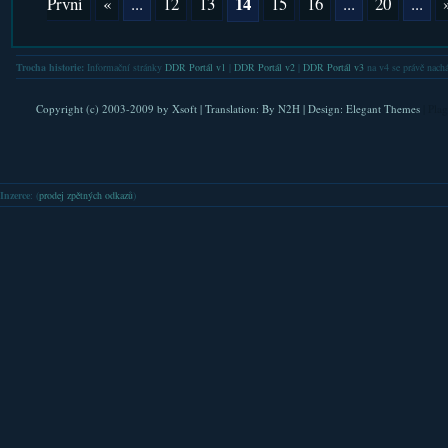
14
První
«
...
12
13
15
16
...
20
...
Trocha historie:
Informační stránky
DDR Portál v1
|
DDR Portál v2
|
DDR Portál v3
na v4 se právě nachá
Copyright (c) 2003-2009 by
Xsoft
| Translation:
By N2H
| Design:
Elegant Themes
| Pla
Inzerce
: (
prodej zpětných odkazů
)