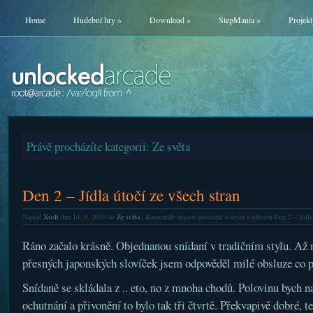
Home
Hudební hry
»
Download
»
StepMania
»
Projekt
Právě procházíte kategorii: Ze světa
Den 2 – Jídla útočí ze všech stran
Napsal
Xsoft
dne 14. 9. 2010 do
Ze světa
|
Komentáře nejsou povolené
u textu s názvem Den 2 – Jídla 
Ráno začalo krásně. Objednanou snídaní v tradičním stylu. Až 
přesných japonských slovíček jsem odpověděl milé obsluze co pr
Snídaně se skládala z .. eto, no z mnoha chodů. Polovinu bych na
ochutnání a přivonění to bylo tak tři čtvrtě. Překvapivě dobré,