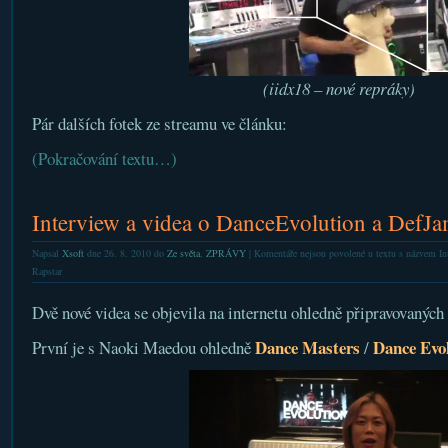
(iidx18 – nové repráky)
Pár dalších fotek ze streamu ve článku:
(Pokračování textu…)
Interview a videa o DanceEvolution a DefJa
Napsal
Xsoft
dne 26. 8. 2010 do
Ze světa
,
ZPRÁVY
|
Komentáře nejsou povolené
u textu s názvem In
Rapstar
Dvě nové videa se objevila na internetu ohledně připravovanýc
Dance Masters
Dance Evo
První je s Naoki Maedou ohledně
/