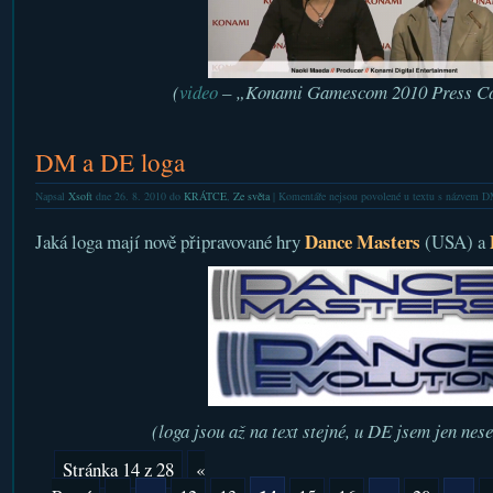
(
video
– „Konami Gamescom 2010 Press Co
DM a DE loga
Napsal
Xsoft
dne 26. 8. 2010 do
KRÁTCE
,
Ze světa
|
Komentáře nejsou povolené
u textu s názvem D
Dance Masters
Jaká loga mají nově připravované hry
(USA) a
(loga jsou až na text stejné, u DE jsem jen nes
Stránka 14 z 28
«