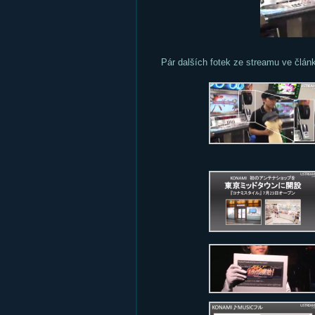
Pár dalších fotek ze streamu ve člán