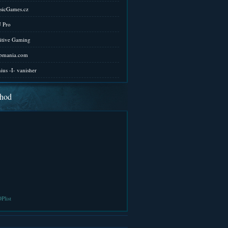
sicGames.cz
 Pro
itive Gaming
pmania.com
ius -I- vanisher
hod