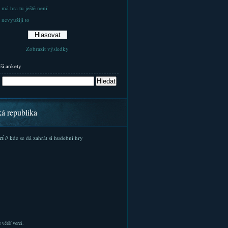
 má hra tu ještě není
 nevyužiji to
Zobrazit výsledky
rší ankety
ká republika
cí
// kde se dá zahrát si hudební hry
 větší verzi.