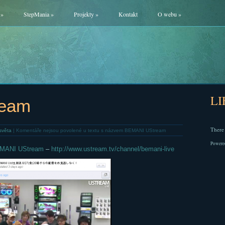
»
StepMania
»
Projekty
»
Kontakt
O webu
»
L
ream
There 
světa
|
Komentáře nejsou povolené
u textu s názvem BEMANI UStream
Powere
MANI UStream
–
http://www.ustream.tv/channel/bemani-live