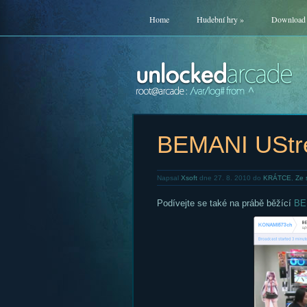
Home
Hudební hry
»
Download
BEMANI USt
Napsal
Xsoft
dne 27. 8. 2010 do
KRÁTCE
,
Ze 
Podívejte se také na prábě běžící
BE