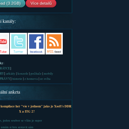
ad (3.2GB)
Více detailů
í kanály:
iky
:
RÁTCE
]
RY
]
arkády
|
konzole
|
počítače
|
mobily
PRÁVY
]
historie
|
z homova
|
ze světa
ální anketa
 kompilace her "vše v jednom" jako je Xsoft's DDR
X a ITG 2?
, jeden soubor se vším je super
 umím si hru sestavit sám