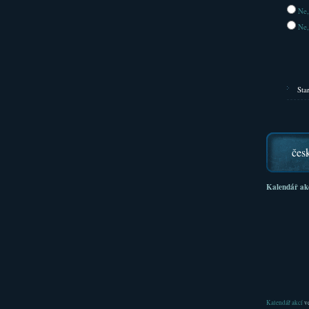
Ne,
Ne,
Sta
čes
Kalendář ak
Kalendář akcí
ve