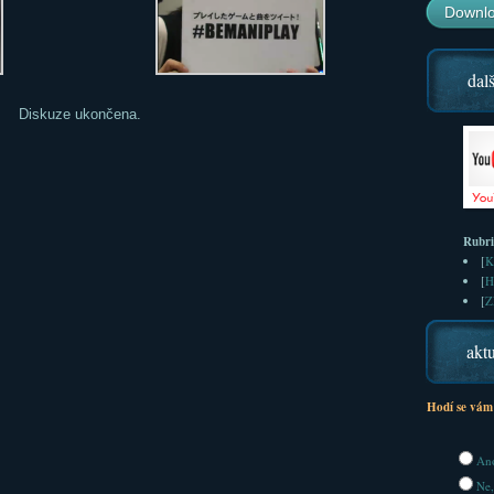
Downlo
dalš
Diskuze ukončena.
Rubr
[
K
[
H
[
Z
aktu
Hodí se vám
Ano
Ne,