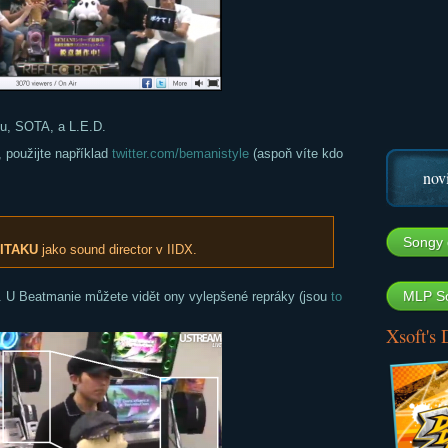
u, SOTA, a L.E.D.
, použijte například
twitter.com/bemanistyle
(aspoň víte kdo
nov
Songy 
ITAKU
jako sound director v IIDX.
MLP So
8. U Beatmanie můžete vidět ony vylepšené repráky (jsou
to
Xsoft's