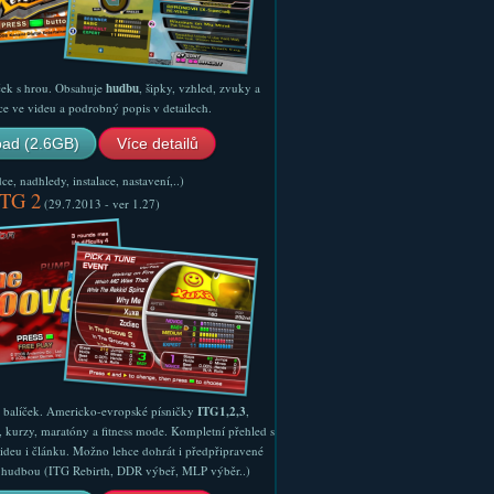
ček s hrou. Obsahuje
hudbu
, šipky, vzhled, zvuky a
ce ve videu a podrobný popis v detailech.
ad (2.6GB)
Více detailů
e, nadhledy, instalace, nastavení,..)
ITG 2
(29.7.2013 - ver 1.27)
ý balíček. Americko-evropské písničky
ITG1,2,3
,
, kurzy, maratóny a fitness mode. Kompletní přehled s
ideu i článku. Možno lehce dohrát i předpřipravené
ší hudbou (ITG Rebirth, DDR výbeř, MLP výběr..)