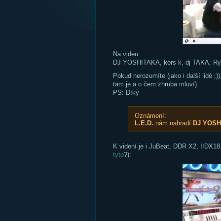
Na videu:
DJ YOSHITAKA, kors k, dj TAKA, Ry
Pokud nerozumíte (jako i další lidé ;))
tam je a o čem zhruba mluví).
PS: Díky
Oznámení:
L.E.D.
nám nahradí
DJ YOSH
K videní je i JuBeat, DDR X2, IIDX1
tyto
?):