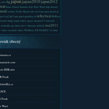
x
japan
japan2010
japan2012
itg
info
beat
kinect
kinec
konami style
Kyle Ward
mlp
mozarc
naoki
naokia
Naoki Maeda
nds
overvans
para
paseli
pc
reflecbeat
ps3
ReRave
pro2
ps2
psp
quad
quad4itg
rb
kband
song
space channel 5
sound voltex
starcraft
a
usa2011
technika
tgs
tnt
unlock
theia
tv
ultrastar
wii
e
video
vocaloid
voltex
WGiBeat
WinDEU
x2
xbox
kovník obecný
tmania.cz
anistyle.com
ch-DDR.info
R Freak
ebniHry.cz
ANCE
 Freak
e Ward