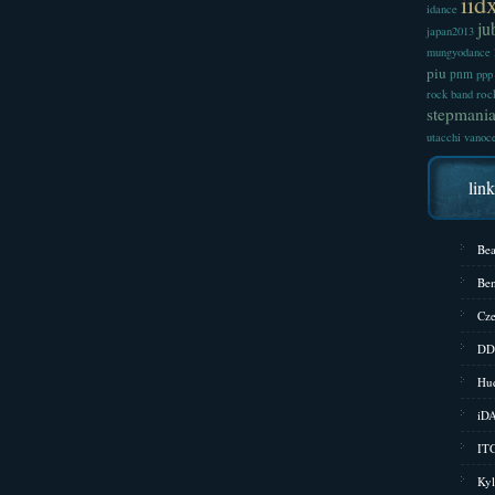
iid
idance
ju
japan2013
mungyodance
piu
pnm
ppp
roc
rock band
stepmani
utacchi
vanoc
lin
Bea
Bem
Cze
DD
Hud
iD
ITG
Kyl