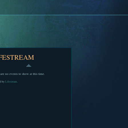
IFESTREAM
are no events to show at this time.
d by
Lifestream
.