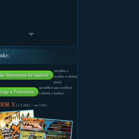
inky:
(doplňte a
do Stepmanie ke stažení
rozšiřte si sbírku
písní)
(ponifikovaná rozšíření
ngy a Trotmania
vzhledu a hudby)
 DDR X
(1.3.2011 - ver 1.01)