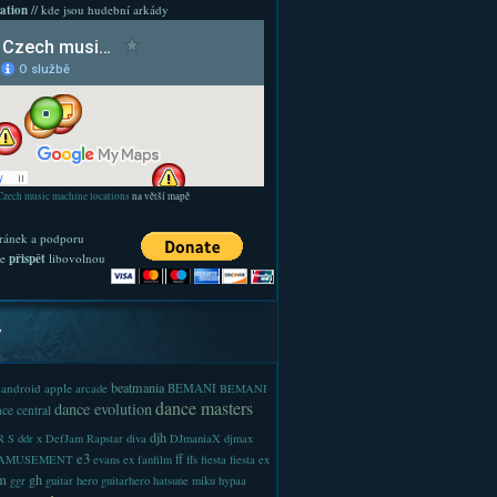
ation
// kde jsou hudební arkády
Czech music machine locations
na větší mapě
ránek a podporu
te
přispět
libovolnou
y
beatmania
android
apple
BEMANI
arcade
BEMANI
dance masters
dance evolution
ce central
djh
 S
ddr x
DefJam Rapstar
diva
DJmaniaX
djmax
e3
ff
-AMUSEMENT
evans
ex
fanfilm
ffs
fiesta
fiesta ex
m
gh
ggr
guitar hero
guitarhero
hatsune miku
hypaa