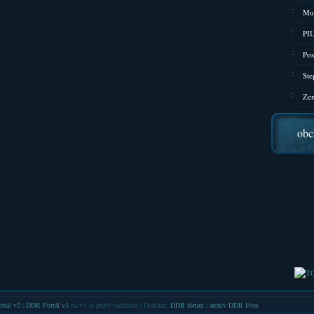
Mu
PIU
Pos
Ste
Zen
obc
rtál v2
|
DDR Portál v3
na v4 se právě nacházíte | Diskuze:
DDR fórum
|
archiv DDR Fóra