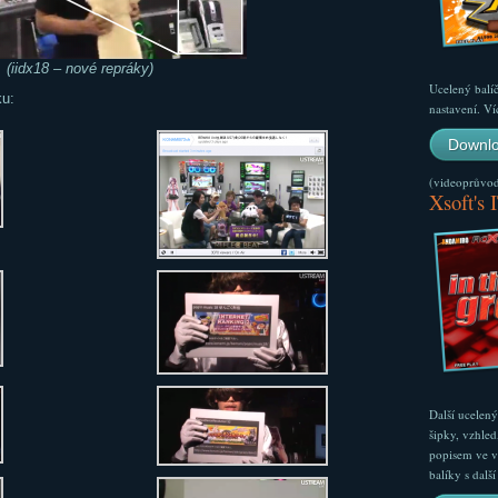
(iidx18 – nové repráky)
Ucelený balí
ku:
nastavení. Ví
Downlo
(videoprůvodc
Xsoft's 
Další ucelen
šipky, vzhled
popisem ve v
balíky s dal