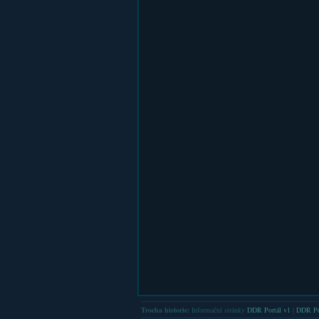
Trocha historie:
Informační stránky
DDR Portál v1
|
DDR Po