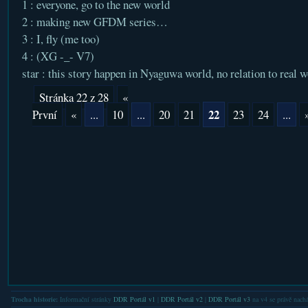
1 : everyone, go to the new world
2 : making new GFDM series…
3 : I, fly (me too)
4 : (XG -_- V7)
star : this story happen in Nyaguwa world, no relation to real w
Stránka 22 z 28
«
22
První
«
...
10
...
20
21
23
24
...
Trocha historie:
Informační stránky
DDR Portál v1
|
DDR Portál v2
|
DDR Portál v3
na v4 se právě nachá