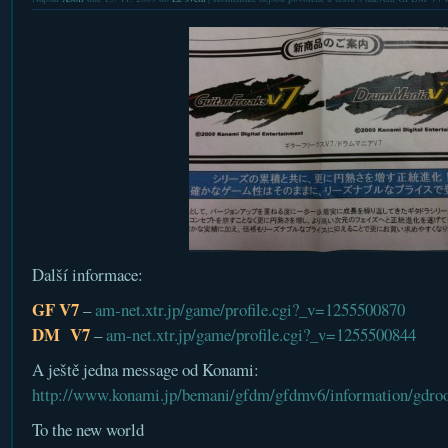
Další informace:
GF V7
–
am-net.xtr.jp/game/profile.cgi?_v=1255500870
DM V7
–
am-net.xtr.jp/game/profile.cgi?_v=1255500844
A ještě jedna message od Konami:
http://www.konami.jp/bemani/gfdm/gfdmv6/information/gdro
To the new world