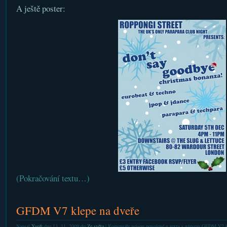
A ještě poster:
(Pokračování textu…)
GFDM V7 klepe na dveře
Napsal
Xsoft
dne 13. 11. 2009 do
Ze světa
|
Komentáře nejsou povolené
u textu s názvem GFDM V7 kl