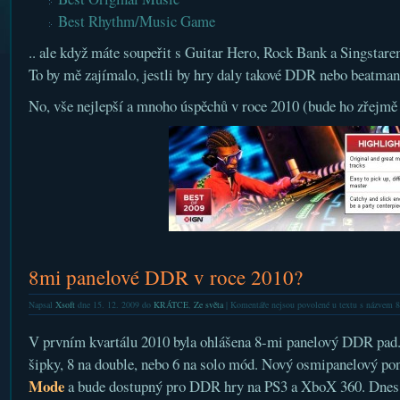
Best Rhythm/Music Game
.. ale když máte soupeřit s Guitar Hero, Rock Bank a Singstare
To by mě zajímalo, jestli by hry daly takové DDR nebo beatma
No, vše nejlepší a mnoho úspěchů v roce 2010 (bude ho zřejmě 
8mi panelové DDR v roce 2010?
Napsal
Xsoft
dne 15. 12. 2009 do
KRÁTCE
,
Ze světa
|
Komentáře nejsou povolené
u textu s názvem 
V prvním kvartálu 2010 byla ohlášena 8-mi panelový DDR pa
šipky, 8 na double, nebo 6 na solo mód. Nový osmipanelový p
Mode
a bude dostupný pro DDR hry na PS3 a XboX 360. Dnes s