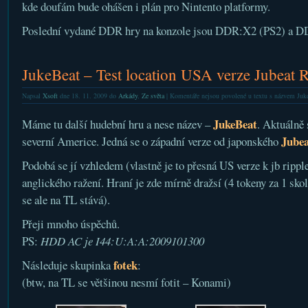
kde doufám bude ohášen i plán pro Nintento platformy.
Poslední vydané DDR hry na konzole jsou DDR:X2 (PS2) a D
JukeBeat – Test location USA verze Jubeat R
Napsal
Xsoft
dne 18. 11. 2009 do
Arkády
,
Ze světa
|
Komentáře nejsou povolené
u textu s názvem Juke
JukeBeat
Máme tu další hudební hru a nese název –
. Aktuálně 
Jubea
severní Americe. Jedná se o západní verze od japonského
Podobá se jí vzhledem (vlastně je to přesná US verze k jb ripple
anglického ražení. Hraní je zde mírně dražsí (4 tokeny za 1 sko
se ale na TL stává).
Přeji mnoho úspěchů.
PS:
HDD AC je I44:U:A:A:2009101300
fotek
Následuje skupinka
:
(btw, na TL se většinou nesmí fotit – Konami)