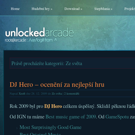
Home
Hudební hry
»
Download
»
StepMania
»
Projekt
Právě procházíte kategorii: Ze světa
DJ Hero – ocenění za nejlepší hru
Napsal
Xsoft
dne 28. 12. 2009 do
Ze světa
|
2 komentářů
DJ Hero
Rok 2009 byl pro
celkem úspěšný. Sklidil pěknou řádk
Od IGN tu máme
Best music game of 2009
. Od
GameSpotu
za
Most Surprisingly Good Game
Best Original Music