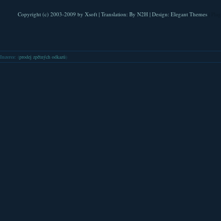
Copyright (c) 2003-2009 by
Xsoft
| Translation:
By N2H
| Design:
Elegant Themes
| Pla
Inzerce
: (
prodej zpětných odkazů
)