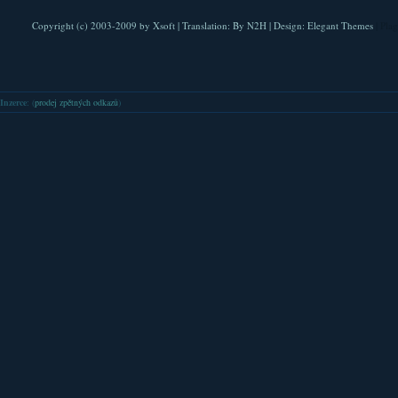
Copyright (c) 2003-2009 by
Xsoft
| Translation:
By N2H
| Design:
Elegant Themes
| Pla
Inzerce
: (
prodej zpětných odkazů
)