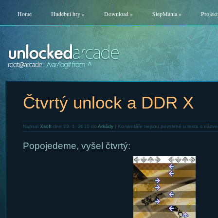
Home
Hudební hry
»
Download
»
StepMania
»
Projekt
Čtvrtý unlock a DDR X
Napsal
Xsoft
dne 23. 1. 2010 do
Arkády
|
Komentáře nejsou povolené
u textu s názve
Popojedeme, vyšel čtvrtý: