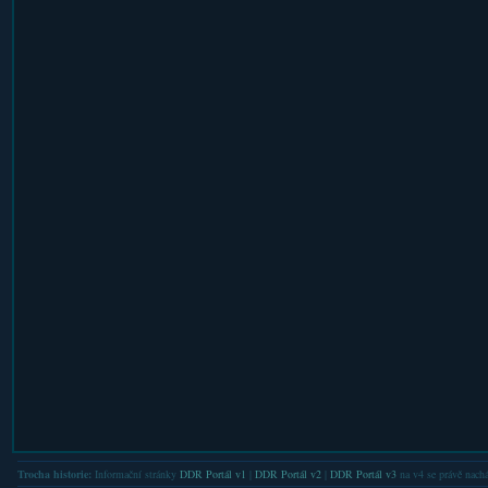
Trocha historie:
Informační stránky
DDR Portál v1
|
DDR Portál v2
|
DDR Portál v3
na v4 se právě nachá