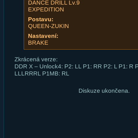
DANCE DRILL Lv.9
EXPEDITION
Postavu:
QUEEN-ZUKIN
Nastavení:
BRAKE
Zkrácená verze:
DDR X – Unlock4: P2: LL P1: RR P2: L P1: R
LLLRRRL P1MB: RL
Diskuze ukončena.