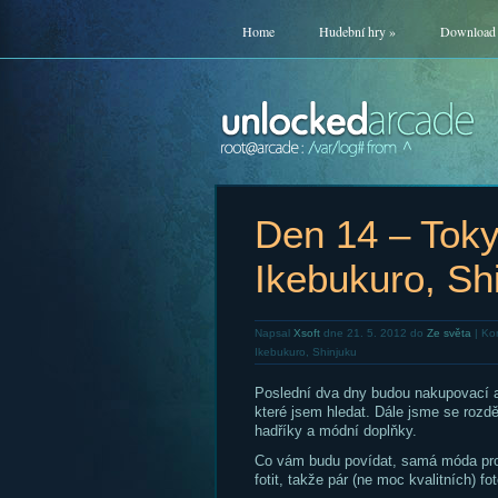
Home
Hudební hry
»
Download
Den 14 – Toky
Ikebukuro, Sh
Napsal
Xsoft
dne 21. 5. 2012 do
Ze světa
|
Ko
Ikebukuro, Shinjuku
Poslední dva dny budou nakupovací 
které jsem hledat. Dále jsme se rozděl
hadříky a módní doplňky.
Co vám budu povídat, samá móda pro 
fotit, takže pár (ne moc kvalitních) f