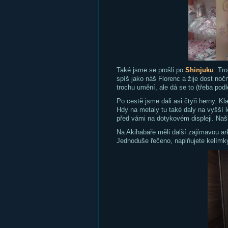
Také jsme se prošli po
Shinjuku
. Tr
spíš jako náš Florenc a žije dost noč
trochu umění, ale dá se to (třeba podl
Po cestě jsme dali asi čtyři herny.
Hdy na metaly tu také daly na vyšší l
před vámi na dotykovém displeji. Našl
Na Akihabaře měli další zajímavou a
Jednoduše řečeno, naplňujete kelímky