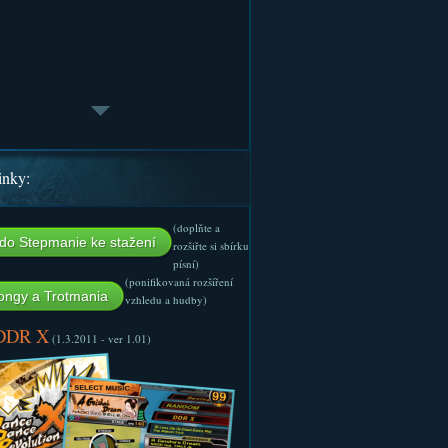
inky:
(doplňte a
do Stepmanie ke stažení
rozšiřte si sbírku
písní)
(ponifikovaná rozšíření
ngy a Trotmania
vzhledu a hudby)
 DDR X
(1.3.2011 - ver 1.01)