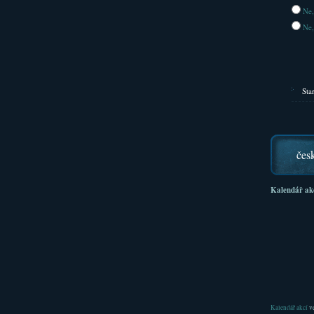
Ne,
Ne,
Sta
čes
Kalendář ak
Kalendář akcí
ve