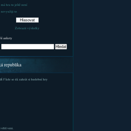
 má hra tu ještě není
 nevyužiji to
Zobrazit výsledky
rší ankety
ká republika
cí
// kde se dá zahrát si hudební hry
 větší verzi.