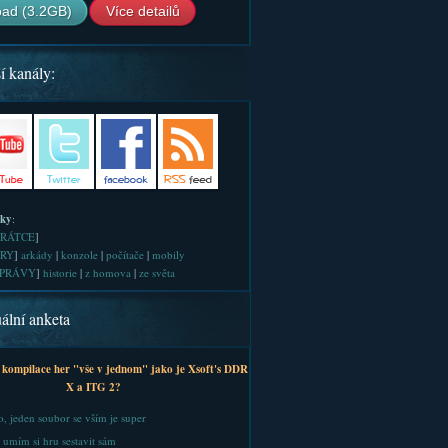
ad (3.2GB)
Více detailů
í kanály:
iky
:
RÁTCE
]
RY
]
arkády
|
konzole
|
počítače
|
mobily
PRÁVY
]
historie
|
z homova
|
ze světa
ální anketa
 kompilace her "vše v jednom" jako je Xsoft's DDR
X a ITG 2?
, jeden soubor se vším je super
 umím si hru sestavit sám