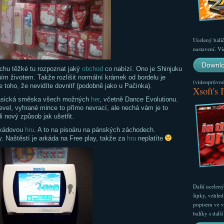
Ucelený balí
nastavení. Ví
Downlo
ochu těžké tu rozpoznat jaký
obchod
co nabízí. Ono je Shinjuku
ním životem. Takže rozlišit normální krámek od bordelu je
(videoprůvodc
e toho, že nevidíte dovnitř (podobně jako u Pačinka).
Xsoft's 
 Klasická směska všech možných
her
, včetně Dance Evolutionu.
evel, vyhrané mince to přímo nevrací, ale nechá vám je to
i nový způsob jak ušetřit.
rkádovou
hru
. A to na pisoáru na pánských záchodech.
. Naštěstí je arkáda na Free play, takže za
hru
neplatíte
Další ucelen
šipky, vzhled
popisem ve v
balíky s dal