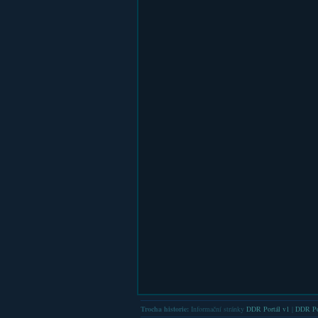
Trocha historie:
Informační stránky
DDR Portál v1
|
DDR Po