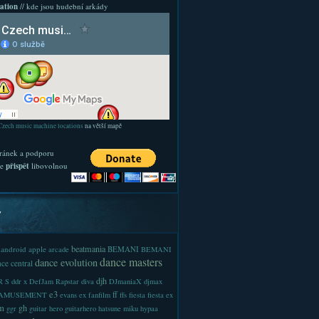
ation
// kde jsou hudební arkády
Czech music machine locations
na větší mapě
ránek a podporu
te
přispět
libovolnou
y
beatmania
android
apple
BEMANI
arcade
BEMANI
dance masters
dance evolution
ce central
djh
 S
ddr x
DefJam Rapstar
diva
DJmaniaX
djmax
e3
ff
-AMUSEMENT
evans
ex
fanfilm
ffs
fiesta
fiesta ex
m
gh
ggr
guitar hero
guitarhero
hatsune miku
hypaa