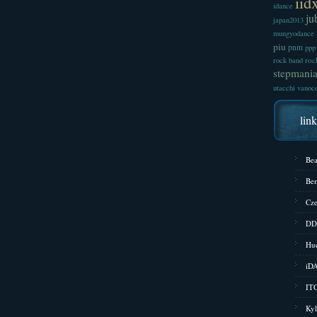
iid
idance
ju
japan2013
mungyodance
piu
pnm
ppp
roc
rock band
stepmani
utacchi
vanoc
lin
Bea
Bem
Cze
DD
Hud
iD
ITG
Kyl