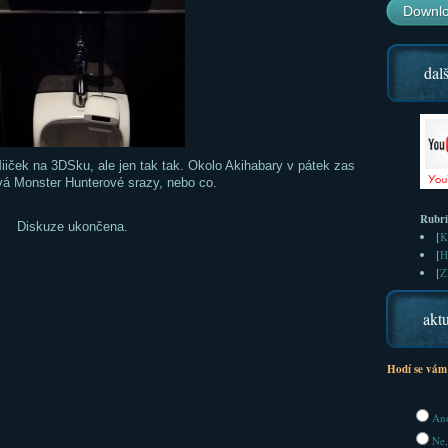
Downlo
dalš
iiček na 3DSku, ale jen tak tak. Okolo Akihabary v pátek zas
ová Monster Hunterové srazy, nebo co.
Rubr
Diskuze ukončena.
[
K
[
H
[
Z
aktu
Hodí se vám
Ano
Ne,