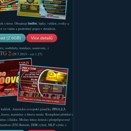
ček s hrou. Obsahuje
hudbu
, šipky, vzhled, zvuky a
ce ve videu a podrobný popis v detailech.
ad (2.6GB)
Více detailů
e, nadhledy, instalace, nastavení,..)
ITG 2
(29.7.2013 - ver 1.27)
ý balíček. Americko-evropské písničky
ITG1,2,3
,
, kurzy, maratóny a fitness mode. Kompletní přehled s
ideu i článku. Možno lehce dohrát i předpřipravené
ší hudbou (ITG Rebirth, DDR výbeř, MLP výběr..)