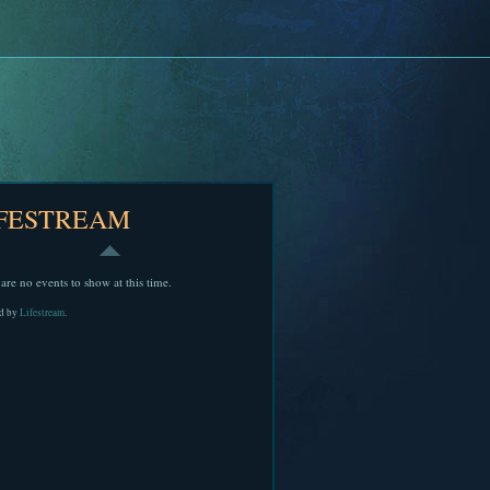
IFESTREAM
are no events to show at this time.
d by
Lifestream
.