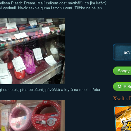
lissa Plastic Dream. Mají celkem dost návrhářů, co jim každý
 si vyvinuli. Navíc takhle guma i trochu voní. Těžko na ně jen
nov
Songy 
MLP So
í od cetek, přes oblečení, přívěšků a krytů na mobil i třeba
Xsoft's