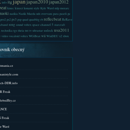
x
japan
japan2010
japan2012
itg
info
beat
kinect
kinec
konami style
Kyle Ward
mlp
mozarc
naoki
naokia
Naoki Maeda
nds
overvans
para
paseli
pc
reflecbeat
ps3
ReRave
pro2
ps2
psp
quad
quad4itg
rb
kband
song
space channel 5
sound voltex
starcraft
a
usa2011
technika
tgs
tnt
unlock
theia
tv
ultrastar
wii
e
video
vocaloid
voltex
WGiBeat
WinDEU
x2
xbox
kovník obecný
tmania.cz
anistyle.com
ch-DDR.info
R Freak
ebniHry.cz
ANCE
 Freak
e Ward