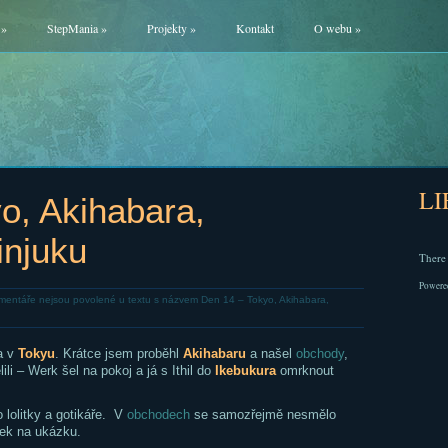
»
StepMania
»
Projekty
»
Kontakt
O webu
»
L
o, Akihabara,
injuku
There 
Powere
mentáře nejsou povolené
u textu s názvem Den 14 – Tokyo, Akihabara,
a v
Tokyu
. Krátce jsem proběhl
Akihabaru
a našel
obchody
,
ili – Werk šel na pokoj a já s Ithil do
Ikebukura
omrknout
lolitky a gotikáře. V
obchodech
se samozřejmě nesmělo
otek na ukázku.