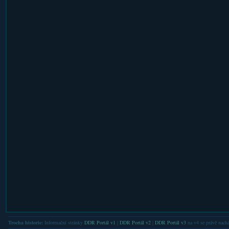
Trocha historie:
Informační stránky
DDR Portál v1
|
DDR Portál v2
|
DDR Portál v3
na v4 se právě nachá