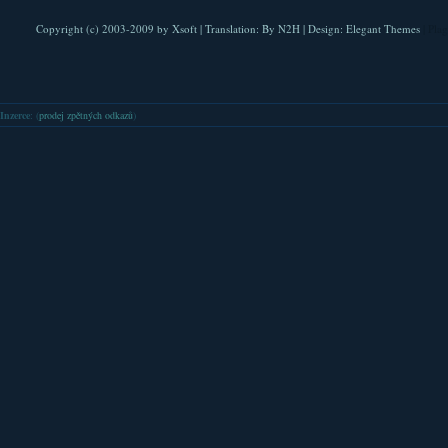
Copyright (c) 2003-2009 by
Xsoft
| Translation:
By N2H
| Design:
Elegant Themes
| Pla
Inzerce
: (
prodej zpětných odkazů
)