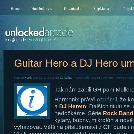
Home
Hudební hry
»
Download
»
StepMania
»
Projekt
Guitar Hero a DJ Hero um
Napsal
Xsoft
dne 11. 2. 2011 do
Ze světa
|
Komentáře nejsou povolené
u textu s náz
Tak nám zabili GH paní Muller
Harmonix právě
oznámil
, že k
a
DJ Herem
. Dalších titulů se
nedočkáme. Série
Rock Band
kytary, bubny, mikrofón a nově 
vyhazovat. Většina příslušenství z GH bude i 
Víc k tomu nemám co dodat, snad jen .. hurá.