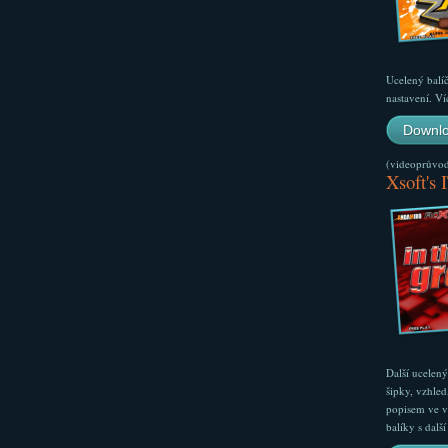
Ucelený balí
nastavení. Ví
Downlo
(videoprůvodc
Xsoft's 
Další ucelen
šipky, vzhled
popisem ve v
balíky s dal