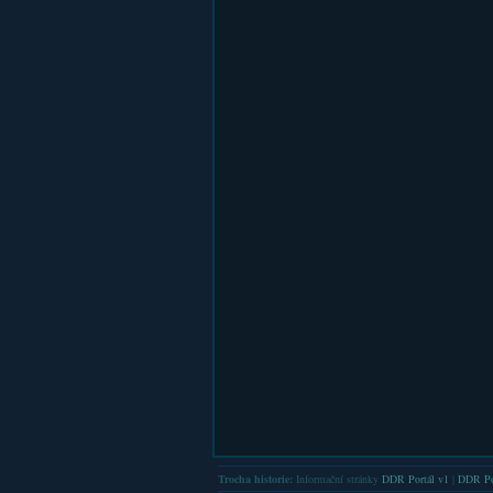
Trocha historie:
Informační stránky
DDR Portál v1
|
DDR Po