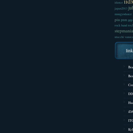
iid
idance
ju
japan2013
mungyodance
piu
pnm
ppp
roc
rock band
stepmani
utacchi
vanoc
lin
Bea
Bem
Cze
DD
Hud
iD
ITG
Kyl