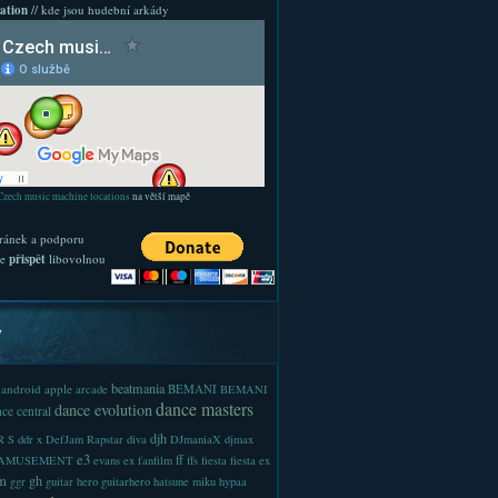
ation
// kde jsou hudební arkády
Czech music machine locations
na větší mapě
ránek a podporu
te
přispět
libovolnou
y
beatmania
android
apple
BEMANI
arcade
BEMANI
dance masters
dance evolution
ce central
djh
 S
ddr x
DefJam Rapstar
diva
DJmaniaX
djmax
e3
ff
-AMUSEMENT
evans
ex
fanfilm
ffs
fiesta
fiesta ex
m
gh
ggr
guitar hero
guitarhero
hatsune miku
hypaa