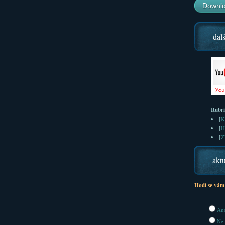
Downlo
dalš
Rubr
[
K
[
H
[
Z
aktu
Hodí se vám
Ano
Ne,