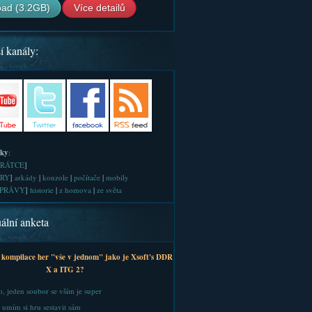
ad (3.2GB)
Více detailů
í kanály:
iky
:
RÁTCE
]
RY
]
arkády
|
konzole
|
počítače
|
mobily
PRÁVY
]
historie
|
z homova
|
ze světa
ální anketa
 kompilace her "vše v jednom" jako je Xsoft's DDR
X a ITG 2?
, jeden soubor se vším je super
 umím si hru sestavit sám