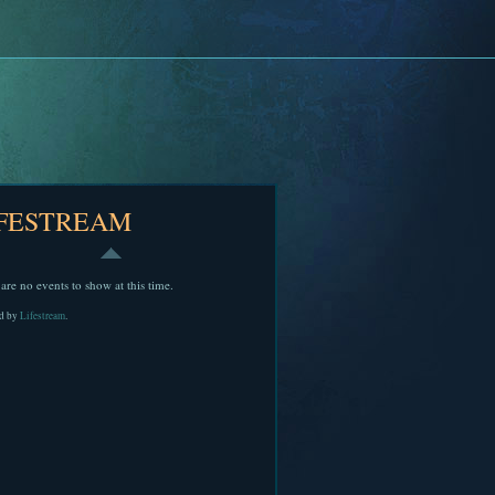
IFESTREAM
are no events to show at this time.
d by
Lifestream
.