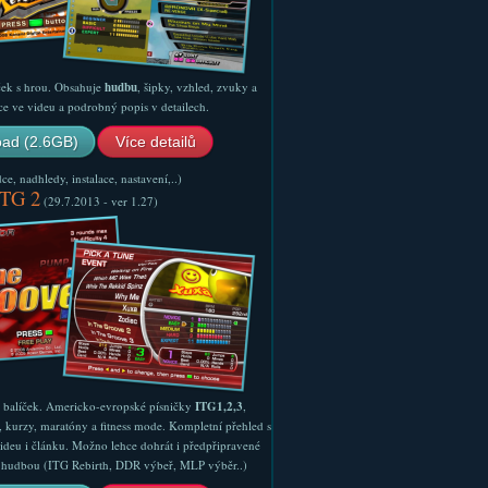
ček s hrou. Obsahuje
hudbu
, šipky, vzhled, zvuky a
ce ve videu a podrobný popis v detailech.
ad (2.6GB)
Více detailů
e, nadhledy, instalace, nastavení,..)
ITG 2
(29.7.2013 - ver 1.27)
ý balíček. Americko-evropské písničky
ITG1,2,3
,
, kurzy, maratóny a fitness mode. Kompletní přehled s
ideu i článku. Možno lehce dohrát i předpřipravené
ší hudbou (ITG Rebirth, DDR výbeř, MLP výběr..)