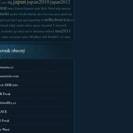
x
japan
japan2010
japan2012
itg
info
beat
kinect
kinec
konami style
Kyle Ward
mlp
mozarc
naoki
naokia
Naoki Maeda
nds
overvans
para
paseli
pc
reflecbeat
ps3
ReRave
pro2
ps2
psp
quad
quad4itg
rb
kband
song
space channel 5
sound voltex
starcraft
a
usa2011
technika
tgs
tnt
unlock
theia
tv
ultrastar
wii
e
video
vocaloid
voltex
WGiBeat
WinDEU
x2
xbox
kovník obecný
tmania.cz
anistyle.com
ch-DDR.info
R Freak
ebniHry.cz
ANCE
 Freak
e Ward