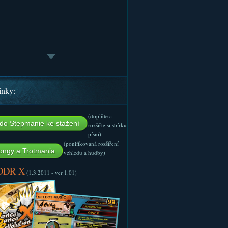
inky:
(doplňte a
do Stepmanie ke stažení
rozšiřte si sbírku
písní)
(ponifikovaná rozšíření
ngy a Trotmania
vzhledu a hudby)
 DDR X
(1.3.2011 - ver 1.01)