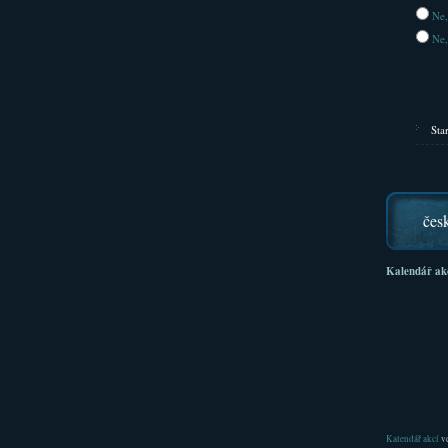
Ne,
Ne,
Sta
čes
Kalendář ak
Kalendář akcí
ve