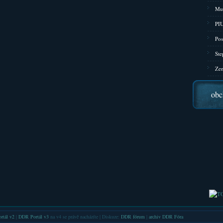
Mu
PIU
Pos
Ste
Zen
obc
rtál v2
|
DDR Portál v3
na v4 se právě nacházíte | Diskuze:
DDR fórum
|
archiv DDR Fóra