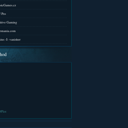
sicGames.cz
 Pro
itive Gaming
pmania.com
ius -I- vanisher
hod