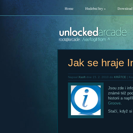
Home
Hudební hry
»
Download
Jak se hraje 
Napsal
Xsoft
dne 15. 2. 2010 do
KRÁTCE
|
Ko
Jsou zde i in
známé též po
historii a nap
Groove
.
Stačí, když si