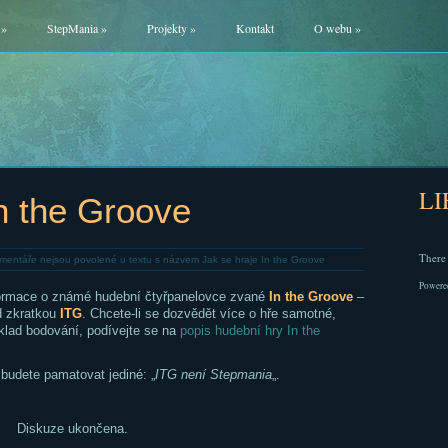
»
StepMania
»
Projekty
»
Kontakt
O webu
»
L
In the Groove
There 
mentáře nejsou povolené
u textu s názvem Jak se hraje In the Groove
Powere
formace o známé hudební čtyřpanelovce zvané
In the Groove
–
d zkratkou
ITG
. Chcete-li se dozvědět více o hře samotné,
říklad bodování, podívejte se na
popis hudební hry In the
 budete pamatovat jediné: „
ITG není Stepmania
„.
Diskuze ukončena.