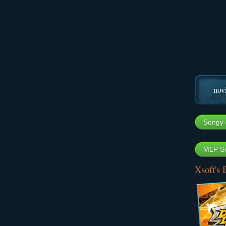
nov
Songy 
MLP So
Xsoft's