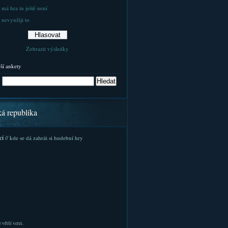
 má hra tu ještě není
 nevyužiji to
Zobrazit výsledky
rší ankety
ká republika
cí
// kde se dá zahrát si hudební hry
 větší verzi.