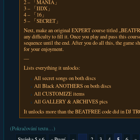
2 – 「MANIA」
3 – 「IIDX」
4 – 「16」
5 – 「SECRET」
Next, make an original EXPERT course titled „BEATFR
any difficulty to fill it. Once you play and pass this cours
sequence until the end. After you do all this, the game s
for your enjoyment.
—
Lists everything it unlocks:
All secret songs on both discs
All Black ANOTHERS on both discs
All CUSTOMIZE items
All GALLERY & ARCHIVES pics
It unlocks more than the BEATFREE code did in DJ 
(Pokračování textu…)
5
Stránka 5 z 6
« První
«
...
2
3
4
6
»