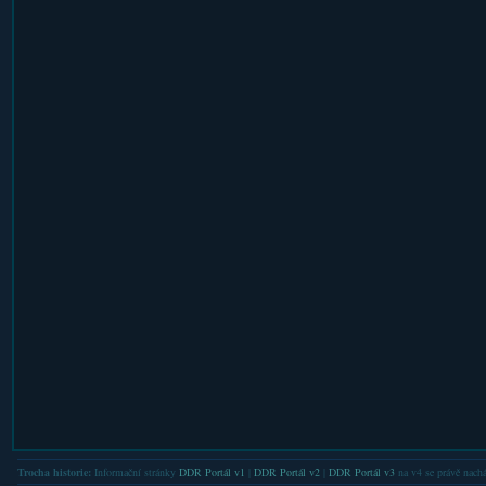
Trocha historie:
Informační stránky
DDR Portál v1
|
DDR Portál v2
|
DDR Portál v3
na v4 se právě nachá