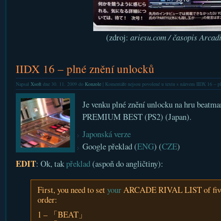
(zdroj:
ariesu.com / časopis Arcad
IIDX 16 – plné znění unlocků
Napsal
Xsoft
dne 30. 11. 2009 do
Konzole
|
Komentáře nejsou povolené
u textu s názvem IIDX 16 – pl
Je venku plné znění unlocku na hru bea
PREMIUM BEST (PS2) (Japan).
Japonská verze
Google překlad (
ENG
) (
CZE
)
EDIT
: Ok, tak
překlad
(aspoň do angličtiny):
First, you need to set
your
ARCADE RIVAL LIST of five 
order:
1 – 「BEAT」