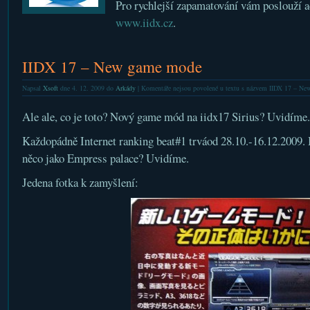
Pro rychlejší zapamatování vám poslouží 
www.iidx.cz
.
IIDX 17 – New game mode
Napsal
Xsoft
dne 4. 12. 2009 do
Arkády
|
Komentáře nejsou povolené
u textu s názvem IIDX 17 – Ne
Ale ale, co je toto? Nový game mód na iidx17 Sirius? Uvidíme.
Každopádně Internet ranking beat#1 trváod 28.10.-16.12.2009. 
něco jako Empress palace? Uvidíme.
Jedena fotka k zamyšlení: