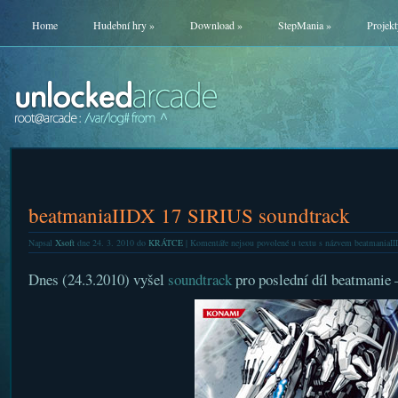
Home
Hudební hry
»
Download
»
StepMania
»
Projekt
beatmaniaIIDX 17 SIRIUS soundtrack
Napsal
Xsoft
dne 24. 3. 2010 do
KRÁTCE
|
Komentáře nejsou povolené
u textu s názvem beatmaniaI
Dnes (24.3.2010) vyšel
soundtrack
pro poslední díl beatmanie –