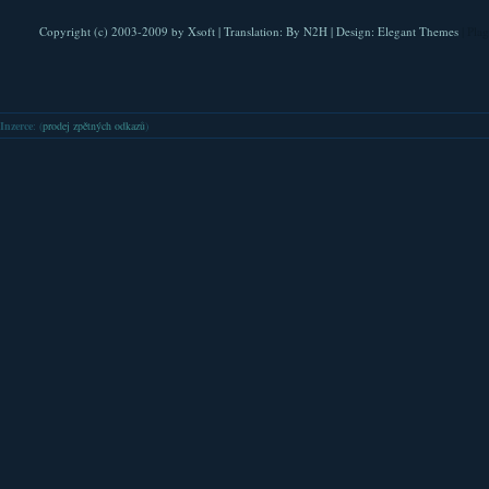
Copyright (c) 2003-2009 by
Xsoft
| Translation:
By N2H
| Design:
Elegant Themes
| Pla
Inzerce
: (
prodej zpětných odkazů
)