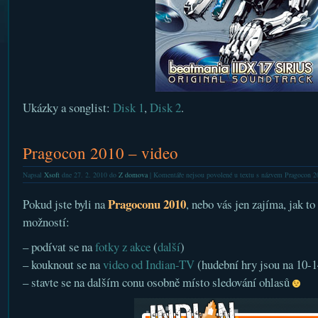
Ukázky a songlist:
Disk 1
,
Disk 2
.
Pragocon 2010 – video
Napsal
Xsoft
dne 27. 2. 2010 do
Z domova
|
Komentáře nejsou povolené
u textu s názvem Pragocon 2
Pragoconu 2010
Pokud jste byli na
, nebo vás jen zajíma, jak t
možností:
– podívat se na
fotky z akce
(
další
)
– kouknout se na
video od Indian-TV
(hudební hry jsou na 10-1
– stavte se na dalším conu osobně místo sledování ohlasů