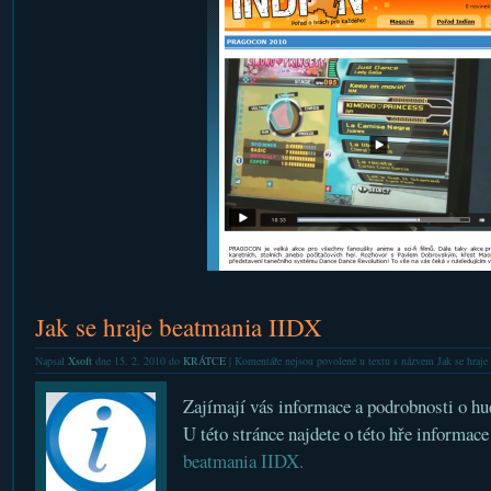
Jak se hraje beatmania IIDX
Napsal
Xsoft
dne 15. 2. 2010 do
KRÁTCE
|
Komentáře nejsou povolené
u textu s názvem Jak se hraje
Zajímají vás informace a podrobnosti o h
U této stránce najdete o této hře informac
beatmania IIDX.