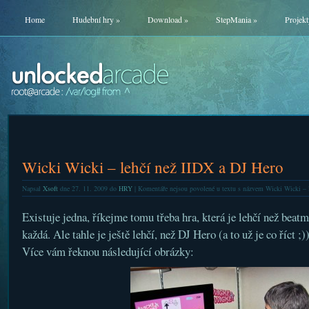
Home
Hudební hry
»
Download
»
StepMania
»
Projekt
Wicki Wicki – lehčí než IIDX a DJ Hero
Napsal
Xsoft
dne 27. 11. 2009 do
HRY
|
Komentáře nejsou povolené
u textu s názvem Wicki Wicki – l
Existuje jedna, říkejme tomu třeba hra, která je lehčí než beat
každá. Ale tahle je ještě lehčí, než DJ Hero (a to už je co říct ;
Více vám řeknou následující obrázky: