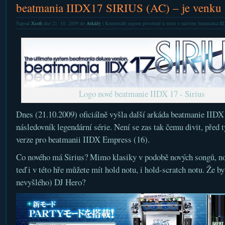
beatmania IIDX17 SIRIUS (AC) – je venku
Napsal
Xsoft
dne 21. 10. 2009 do
Arkády
|
Komentáře nejsou povolené
u textu s názvem beatmania II
Logo nové beatmanie IIDX 17 - Sirius
Dnes (21.10.2009) oficiálně vyšla další arkáda beatmanie IIDX
následovník legendární série. Není se zas tak čemu divit, před
verze pro beatmanii IIDX Empress (16).
Co nového má Sirius? Mimo klasiky v podobě nových songů, nov
teď i v této hře můžete mít hold notu, i hold-scratch notu. Že b
nevyšlého) DJ Hero?