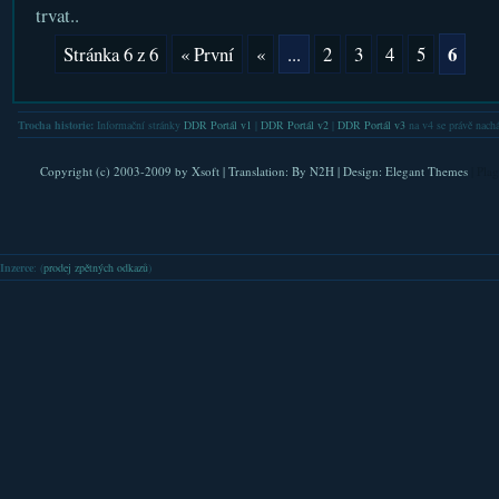
trvat..
6
Stránka 6 z 6
« První
«
...
2
3
4
5
Trocha historie:
Informační stránky
DDR Portál v1
|
DDR Portál v2
|
DDR Portál v3
na v4 se právě nachá
Copyright (c) 2003-2009 by
Xsoft
| Translation:
By N2H
| Design:
Elegant Themes
| Pla
Inzerce
: (
prodej zpětných odkazů
)