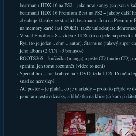
beatmanii IIDX 16 na PS2 – jako nové songy (co jsou v ka
beatmanii IIDX 16 Premium Best na PS2 – jakoby další hr
obsahuje klasiky ze starších beatmanii. Jo a na Premium 
na memory kartě (asi 850kB), takže unlockujete dohromad
Visual Emotions 8 – videa z IIDX (to co jede na pozadí 
Ryu (to je jeden .. ehm .. autor), Starmine (takový super co
jeho album (2 CD) +3 bonusové
ROOTS26S – knížečka (manga) a ještě CD (audio CD), m
spaním, jen tomu rozumnět (video to není)
Special box – no, krabice na 3 DVD, teda IIDX 16 měla lepš
snad se nerozlepí
AC poster – je plakát, co je u arkády – proto to přijde ve d
jsou tam jestě odznaky, a blbůstka na klíče (či kam jí dáte