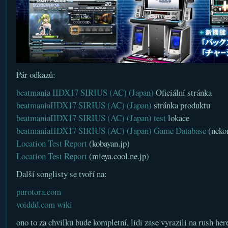
Pár odkazů:
beatmania IIDX17 SIRIUS (AC) (Japan)
Oficiální stránka
beatmaniaIIDX17 SIRIUS (AC) (Japan)
stránka produktu
beatmaniaIIDX17 SIRIUS (AC) (Japan)
test
lokace
beatmaniaIIDX17 SIRIUS (AC) (Japan) Game Database
(neko
Location Test Report
(kobayan.jp)
Location Test Report
(mieya.cool.ne.jp)
Další songlisty se tvoří na:
purotora.com
voiddd.com wiki
ono to za chvilku bude kompletní, lidi zase vyrazili na rush h