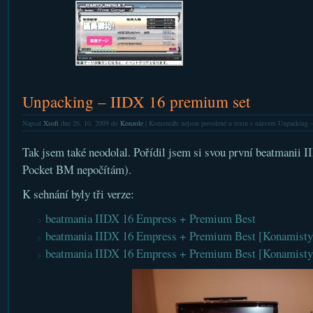
Unpacking – IIDX 16 premium set
Napsal
Xsoft
dne 26. 10. 2009 do
Konzole
|
Komentáře nejsou povolené
u textu s názvem Unpacking –
Tak jsem také neodolal. Pořídil jsem si svou první beatmanii 
Pocket BM nepočítám).
K sehnání byly tři verze:
beatmania IIDX 16 Empress + Premium Best
beatmania IIDX 16 Empress + Premium Best [Konamistyle
beatmania IIDX 16 Empress + Premium Best [Konamistyl