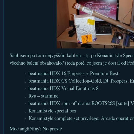
Sáhl jsem po tom nejvyšším kalibru – tj. po Konamistyle Spec
všechno balení obsahovalo? (teda poté, co jsem je dostal od Fe
beatmania IIDX 16 Empress + Premium Best
beatmania IIDX CS Collection-Gold, DJ Troopers, E
beatmania IIDX Visual Emotions 8
Ryu – starmine
beatmania IIDX spin-off drama ROOTS26S [suite] V
Konamistyle special box
Konamistyle complete set privilege: Arcade operatio
Moc angličtiny? No prostě