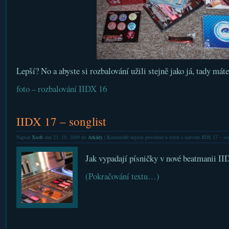
Lepší? No a abyste si rozbalování užili stejně jako já, tady máte
foto – rozbalování IIDX 16
IIDX 17 – songlist
Napsal
Xsoft
dne 23. 10. 2009 do
Arkády
|
Komentáře nejsou povolené
u textu s názvem IIDX 17 – son
Jak vypadají písničky v nové beatmanii II
(Pokračování textu…)