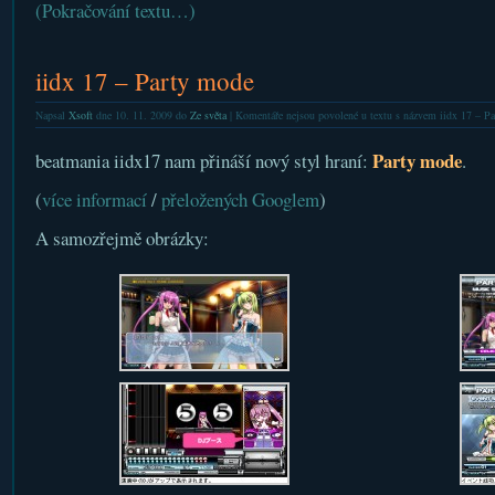
(Pokračování textu…)
iidx 17 – Party mode
Napsal
Xsoft
dne 10. 11. 2009 do
Ze světa
|
Komentáře nejsou povolené
u textu s názvem iidx 17 – P
Party mode
beatmania iidx17 nam přináší nový styl hraní:
.
(
více informací
/
přeložených Googlem
)
A samozřejmě obrázky: