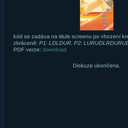
kód se zadáva na titule screenu po vhození kr
zkráceně:
P1: LDLDUR, P2: LURUDLRDUR
PDF verze:
download
Diskuze ukončena.