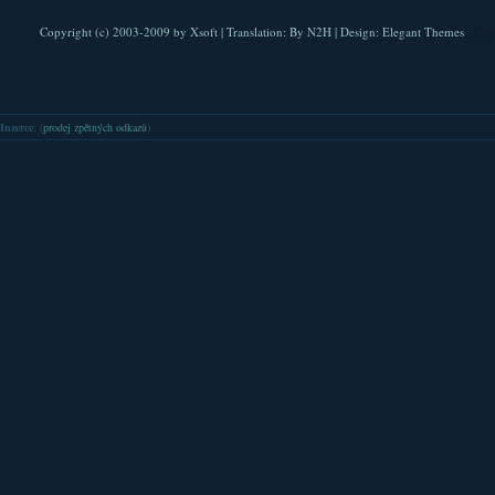
Copyright (c) 2003-2009 by
Xsoft
| Translation:
By N2H
| Design:
Elegant Themes
| Pla
Inzerce
: (
prodej zpětných odkazů
)