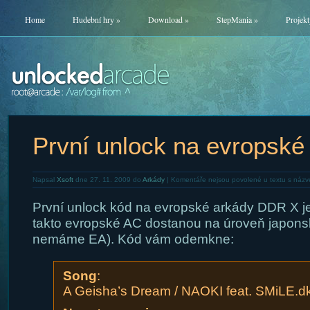
Home
Hudební hry
»
Download
»
StepMania
»
Projekt
První unlock na evropsk
Napsal
Xsoft
dne 27. 11. 2009 do
Arkády
|
Komentáře nejsou povolené
u textu s náz
První unlock kód na evropské arkády DDR X j
takto evropské AC dostanou na úroveň japons
nemáme EA). Kód vám odemkne:
Song
:
A Geisha’s Dream / NAOKI feat. SMiLE.d