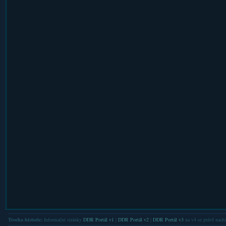
Trocha historie:
Informační stránky
DDR Portál v1
|
DDR Portál v2
|
DDR Portál v3
na v4 se právě nachá