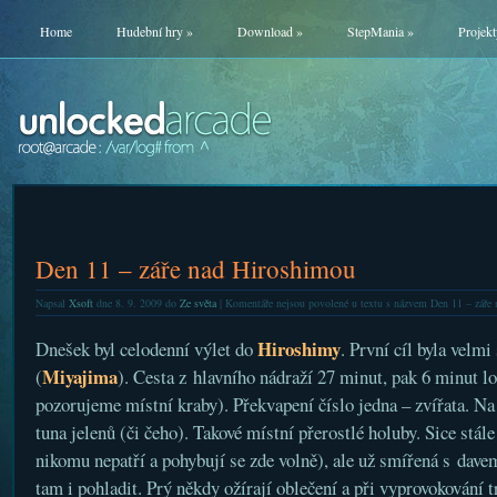
Home
Hudební hry
»
Download
»
StepMania
»
Projekt
Den 11 – záře nad Hiroshimou
Napsal
Xsoft
dne 8. 9. 2009 do
Ze světa
|
Komentáře nejsou povolené
u textu s názvem Den 11 – záře
Hiroshimy
Dnešek byl celodenní výlet do
. První cíl byla velmi
Miyajima
(
). Cesta z hlavního nádraží 27 minut, pak 6 minut lo
pozorujeme místní kraby). Překvapení číslo jedna – zvířata. Na 
tuna jelenů (či čeho). Takové místní přerostlé holuby. Sice stále
nikomu nepatří a pohybují se zde volně), ale už smířená s davem
tam i pohladit. Prý někdy ožírají oblečení a při vyprovokování 