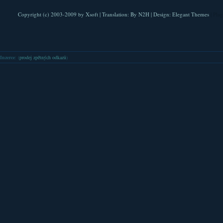
Copyright (c) 2003-2009 by
Xsoft
| Translation:
By N2H
| Design:
Elegant Themes
| Pla
Inzerce
: (
prodej zpětných odkazů
)