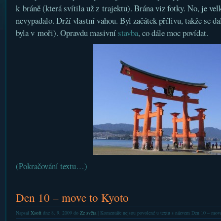
k bráně (která svítila už z trajektu). Brána viz fotky. No, je ve
nevypadalo. Drží vlastní vahou. Byl začátek přílivu, takže se dal
byla v moři). Opravdu masivní
stavba
, co dále moc povídat.
(Pokračování textu…)
Den 10 – move to Kyoto
Napsal
Xsoft
dne 8. 9. 2009 do
Ze světa
|
Komentáře nejsou povolené
u textu s názvem Den 10 – move