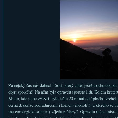
Za nějaký čas nás dohnal i Sovi, který chtěl ještě trochu dospa
dojít společně. Na něm byla opravdu spousta lidí. Kolem kráteru
Místo, kde jsme vylezli, bylo ještě 20 minut od úplného vrcholu
černá deska se souřadnicemi i kámen (monolit), u kterého se vši
meteorologická stanice). //jedu z Nary//. Opravdu rušné místo,