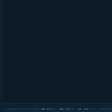
Trocha historie:
Informační stránky
DDR Portál v1
|
DDR Portál v2
|
DDR Portál v3
na v4 se právě nachá