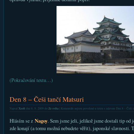
(Pokračování textu…)
Den 8 – Češi tančí Matsuri
Napsal
Xsoft
dne 8. 9. 2009 do
Ze světa
|
Komentáře nejsou povolené
u textu s názvem Den 8 – Češi t
Nagoy
Hlásím se z
. Sem jsme jeli, jelikož jsme dostali tip od
zde konají (a tomu možná nebudete věřit), japonské slavnosti. T