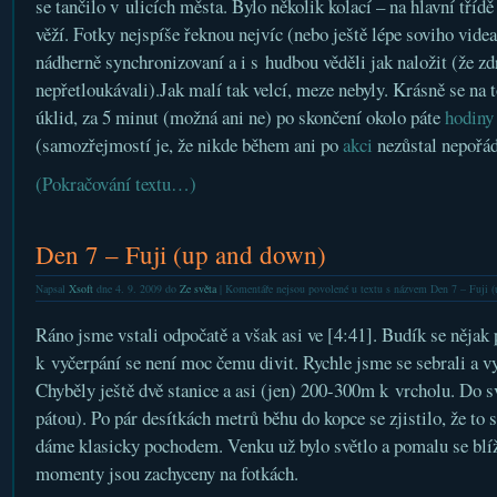
se tančilo v ulicích města. Bylo několik kolací – na hlavní třídě
věží. Fotky nejspíše řeknou nejvíc (nebo ještě lépe soviho videa
nádherně synchronizovaní a i s hudbou věděli jak naložit (že z
nepřetloukávali).Jak malí tak velcí, meze nebyly. Krásně se na t
úklid, za 5 minut (možná ani ne) po skončení okolo páte
hodiny
(samozřejmostí je, že nikde během ani po
akci
nezůstal nepořád
(Pokračování textu…)
Den 7 – Fuji (up and down)
Napsal
Xsoft
dne 4. 9. 2009 do
Ze světa
|
Komentáře nejsou povolené
u textu s názvem Den 7 – Fuji 
Ráno jsme vstali odpočatě a však asi ve [4:41]. Budík se nějak 
k vyčerpání se není moc čemu divit. Rychle jsme se sebrali a v
Chyběly ještě dvě stanice a asi (jen) 200-300m k vrcholu. Do s
pátou). Po pár desítkách metrů běhu do kopce se zjistilo, že to s
dáme klasicky pochodem. Venku už bylo světlo a pomalu se blíž
momenty jsou zachyceny na fotkách.