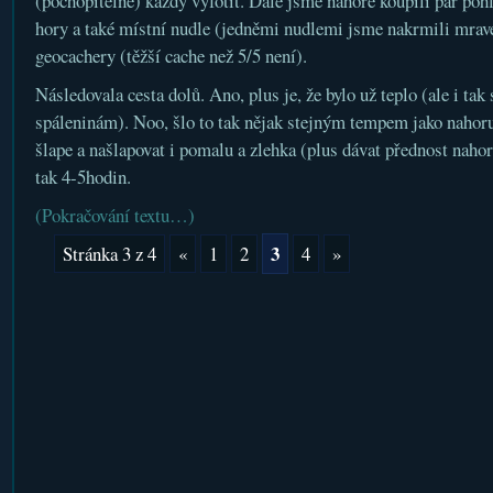
(pochopitelně) každý vyfotit. Dále jsme nahoře koupili pár poh
hory a také místní nudle (jedněmi nudlemi jsme nakrmili mrave
geocachery (těžší cache než 5/5 není).
Následovala cesta dolů. Ano, plus je, že bylo už teplo (ale i tak
spáleninám). Noo, šlo to tak nějak stejným tempem jako nahoru.
šlape a našlapovat i pomalu a zlehka (plus dávat přednost naho
tak 4-5hodin.
(Pokračování textu…)
3
Stránka 3 z 4
«
1
2
4
»