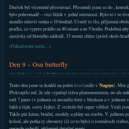
Dnešek byl víceméně přesouvací. Přesunuli jsme se do , kousek
bylo pohromadě – více lůžek v jedné místnosti. Bylo to i ve čtvr
nemělo mluvit venku o 10 hodině. Uvnitř to šlo, příjemná obslu
pračka, co vypere prádlo za 40 minut a ne 5 hodin. Podobná uby
zastávky od hlavního nádraží, 15 minut chůze (právě okolo hrad
(Pokračování textu…)
Den 9 – Osu butterfly
Napsal
Xsoft
dne 8. 9. 2009 do
Ze světa
|
Komentáře nejsou povolené
u textu s názvem Den 9 – Osu bu
Nagoye
Tento den jsme se koukli na jeden
hrad
(stále v
). Moc 
Překvapilo mě, že zde vypalují trávu plamenometem, no ale nak
měl 7 pater (v jednom se nesmělo fotit s bleskem a v jednom v
luků a šípů, sorry Jejko). Z vrcholu byl super výhled. Vzali jsm
Takže pár katan, brnění, modely a plány na stavbu. V jednom p
krásní, ale potka ty chrousty (či co to bylo) o rozměrech vrabce,
opravdu vyhráli, příjemně detailní popis.