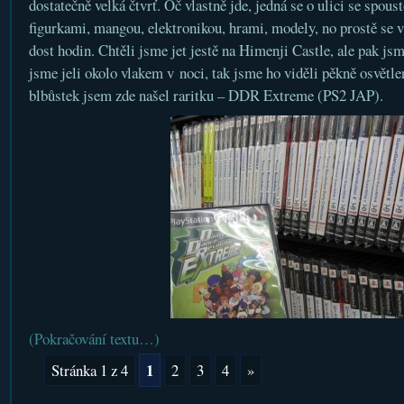
dostatečně velká čtvrť. Oč vlastně jde, jedná se o ulici se spou
figurkami, mangou, elektronikou, hrami, modely, no prostě se v
dost hodin. Chtěli jsme jet jestě na Himenji Castle, ale pak jsme
jsme jeli okolo vlakem v noci, tak jsme ho viděli pěkně osvět
blbůstek jsem zde našel raritku – DDR Extreme (PS2 JAP).
(Pokračování textu…)
1
Stránka 1 z 4
2
3
4
»