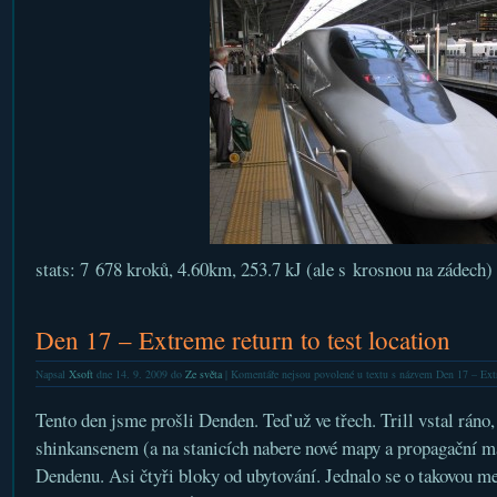
stats: 7 678 kroků, 4.60km, 253.7 kJ (ale s krosnou na zádech)
Den 17 – Extreme return to test location
Napsal
Xsoft
dne 14. 9. 2009 do
Ze světa
|
Komentáře nejsou povolené
u textu s názvem Den 17 – Extre
Tento den jsme prošli Denden. Teď už ve třech. Trill vstal ráno,
shinkansenem (a na stanicích nabere nové mapy a propagační ma
Dendenu. Asi čtyři bloky od ubytování. Jednalo se o takovou me