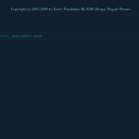
Copyright (c) 2003-2009 by
Xsoft
| Translation:
By N2H
| Design:
Elegant Themes
| Pla
Inzerce
: (
prodej zpětných odkazů
)