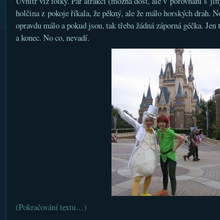
Uvnitř viz fotky. Pár atrakcí (možná dost, ale v porovnání s ji
holčina z pokoje říkala, že pěkný, ale že málo horských drah. No
opravdu málo a pokud jsou, tak třeba žádná záporná géčka. Jen t
a konec. No co, nevadí.
(Pokračování textu…)