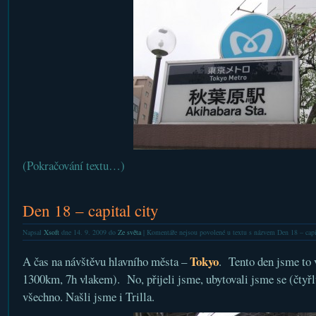
(Pokračování textu…)
Den 18 – capital city
Napsal
Xsoft
dne 14. 9. 2009 do
Ze světa
|
Komentáře nejsou povolené
u textu s názvem Den 18 – capit
Tokyo
A čas na návštěvu hlavního města –
. Tento den jsme to 
1300km, 7h vlakem). No, přijeli jsme, ubytovali jsme se (čtyř
všechno. Našli jsme i Trilla.