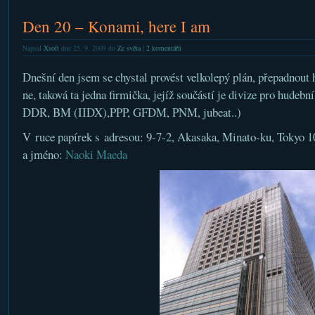
Den 20 – Konami, here I am
Napsal
Xsoft
dne 25. 9. 2009 do
Ze světa
|
2 komentářů
Dnešní den jsem se chystal provést velkolepý plán, přepadnout 
ne, taková ta jedna firmička, jejíž součástí je divize pro hude
DDR, BM (IIDX),PPP, GFDM, PNM, jubeat..)
V ruce papírek s adresou: 9-7-2, Akasaka, Minato-ku, Tokyo 1
a jméno:
Naoki Maeda