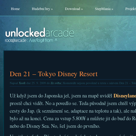
Home
Hudební hry
»
Download
»
StepMania
»
Projekt
Den 21 – Tokyo Disney Resort
Napsal
Xsoft
dne 25. 9. 2009 do
Ze světa
|
Komentáře nejsou povolené
u textu s názvem Den 21 – Tok
Disneylan
Už když jsem do Japonska jel, jsem na mapě uviděl
prostě chci vidět. No a povedlo se. Teda původně jsem chtěl vý
cesty do Jap. (k seznámení se, adaptace na teplotu a tak), ale n
bylo až na konci. Cena za vstup 5.800¥ a můžete jit do buď do R
nebo do Disney Sea. No, šel jsem do prvního.