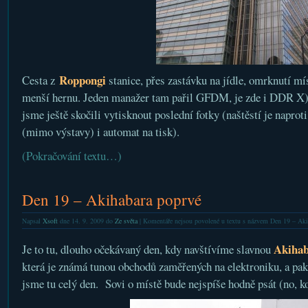
Roppongi
Cesta z
stanice, přes zastávku na jídle, omrknutí mí
menší hernu. Jeden manažer tam pařil GFDM, je zde i DDR X
jsme ještě skočili vytisknout poslední fotky (naštěstí je naprot
(mimo výstavy) i automat na tisk).
(Pokračování textu…)
Den 19 – Akihabara poprvé
Napsal
Xsoft
dne 14. 9. 2009 do
Ze světa
|
Komentáře nejsou povolené
u textu s názvem Den 19 – Aki
Akiha
Je to tu, dlouho očekávaný den, kdy navštívíme slavnou
která je známá tunou obchodů zaměřených na elektroniku, a pak 
jsme tu celý den. Sovi o místě bude nejspíše hodně psát (no, k