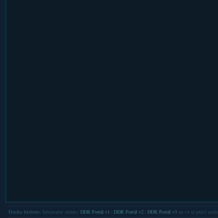
Trocha historie:
Informační stránky
DDR Portál v1
|
DDR Portál v2
|
DDR Portál v3
na v4 se právě nachá