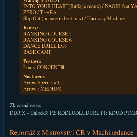
INTO YOUR HEART(Ruffage remix) / NAOKI feat.
ZERO / TЁЯRA
Slip Out (bounce in beat mix) / Harmony Machine
Kurzy:
RANKING COURSE 5
RANKING COURSE 6
DANCE DRILL Lv.8
BASE CAMP
Postavu:
Louis-CONCENTⅢ
Nastavení:
Arrow Speed : ×0.5
Arrow : MEDIUM
Zkrácená verze:
DDR X – Unlock3: P2: RDDLUDLUDURL P1: RDUD P1MB
Reportáž z Mistrovství ČR v Machinedance