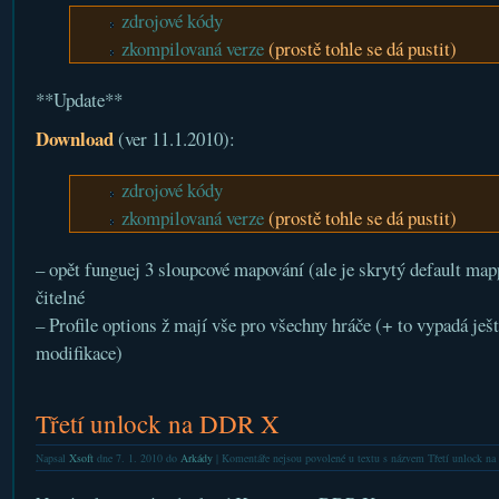
zdrojové kódy
zkompilovaná verze
(prostě tohle se dá pustit)
**Update**
Download
(ver 11.1.2010):
zdrojové kódy
zkompilovaná verze
(prostě tohle se dá pustit)
– opět funguej 3 sloupcové mapování (ale je skrytý default mapp
čitelné
– Profile options ž mají vše pro všechny hráče (+ to vypadá ješ
modifikace)
Třetí unlock na DDR X
Napsal
Xsoft
dne 7. 1. 2010 do
Arkády
|
Komentáře nejsou povolené
u textu s názvem Třetí unlock n