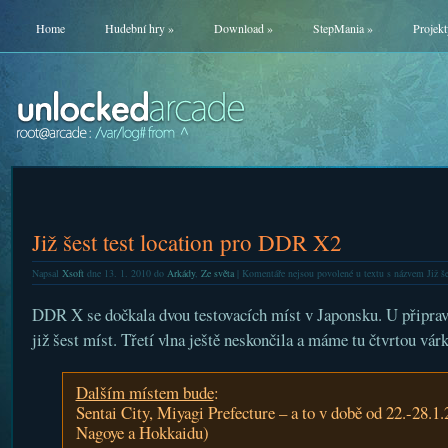
Home
Hudební hry
»
Download
»
StepMania
»
Projekt
Již šest test location pro DDR X2
Napsal
Xsoft
dne 13. 1. 2010 do
Arkády
,
Ze světa
|
Komentáře nejsou povolené
u textu s názvem Již š
DDR X se dočkala dvou testovacích míst v Japonsku. U připra
již šest míst. Třetí vlna ještě neskončila a máme tu čtvrtou vár
Dalším místem bude
:
Sentai City, Miyagi Prefecture – a to v době od 22.-28.1.
Nagoye a Hokkaidu)