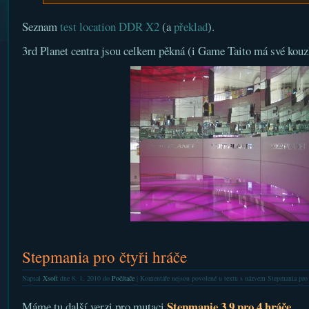
Seznam
test location DDR X2
(a
překlad
).
3rd Planet centra jsou celkem pěkná (i Game Taito má své kouz
Stepmania pro čtyři hráče
Napsal
Xsoft
dne 8. 1. 2010 do
Počítače
|
Komentáře nejsou povolené
u textu s názvem Stepmania pro č
Stepmanie 3.9 pro 4 hráče
Máme tu další verzi pro mutaci
.