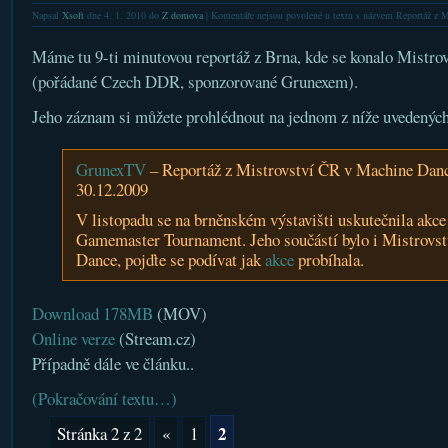
Napsal
Xsoft
dne 4. 1. 2010 do
Z domova
|
Komentáře nejsou povolené
u textu s názvem Reportáž z 
Máme tu 9-ti minutovou reportáž z Brna, kde se konalo Mistro
(pořádané Czech DDR, sponzorované Grunexem).
Jeho záznam si můžete prohlédnout na jednom z níže uvedených
GrunexTV
– Reportáž z Mistrovství ČR v Machine Dan
30.12.2009
V listopadu se na brněnském výstavišti uskutečnila akc
Gamemaster Tournament. Jeho součástí bylo i Mistrovs
Dance, pojďte se podívat jak
akce
probíhala.
Download 178MB
(MOV)
Online verze
(Stream.cz)
Případně dále ve článku..
(Pokračování textu…)
2
Stránka 2 z 2
«
1