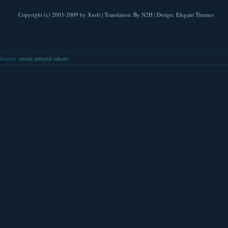
Copyright (c) 2003-2009 by
Xsoft
| Translation:
By N2H
| Design:
Elegant Themes
| Pla
Inzerce
: (
prodej zpětných odkazů
)