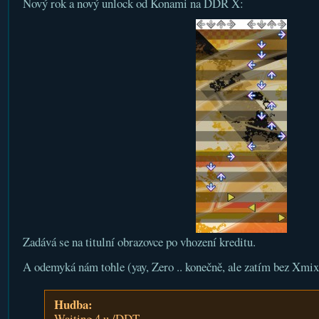
Nový rok a nový unlock od Konami na DDR X:
Zadává se na titulní obrazovce po vhození kreditu.
A odemyká nám tohle (yay, Zero .. konečně, ale zatím bez Xmix
Hudba:
Waiting 4 u /DDT