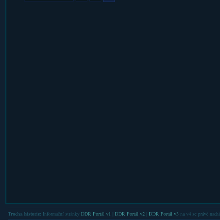
Trocha historie:
Informační stránky
DDR Portál v1
|
DDR Portál v2
|
DDR Portál v3
na v4 se právě nachá