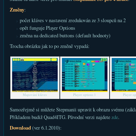
Změny
:
počet kláves v nastavení zredukován ze 3 sloupců na 2
opět funguje Player Options
změna na dedicated buttons (default hodnoty)
Trocha obrázku jak to po změně vypadá:
Mapování kláves
Player options 1
Player op
Samozřejmě si můžete Stepmanii upravit k obrazu svému (záklá
Příkladem budiž Quad4ITG. Původní verzi najdete
zde
.
Download
(ver 6.1.2010):