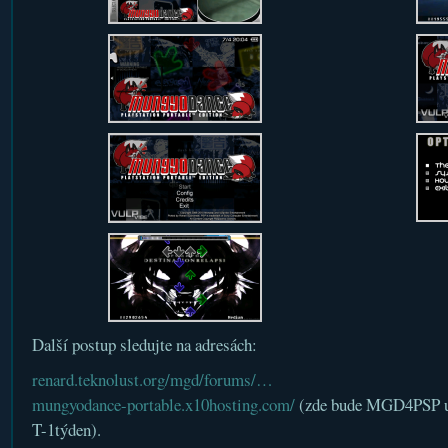
Další postup sledujte na adresách:
renard.teknolust.org/mgd/forums/…
mungyodance-portable.x10hosting.com/
(zde bude MGD4PSP uve
T-1týden).