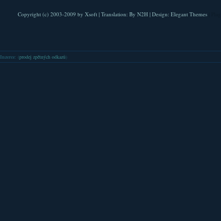
Copyright (c) 2003-2009 by
Xsoft
| Translation:
By N2H
| Design:
Elegant Themes
| Pla
Inzerce
: (
prodej zpětných odkazů
)