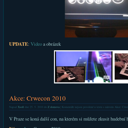
UPDATE
:
Video
a obrázek
Akce: Crwecon 2010
Napsal
Xsoft
dne 25. 5. 2010 do
Z domova
|
Komentáře nejsou povolené
u textu s názvem Akce: Crw
V Praze se koná další con, na kterém si můžete zkusit hudební h