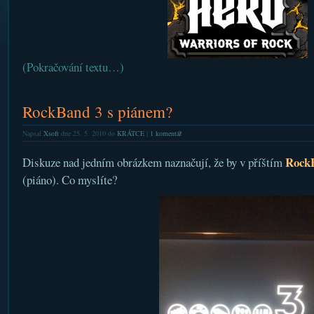
(Pokračování textu…)
RockBand 3 s piánem?
Napsal
Xsoft
dne 25. 5. 2010 do
KRÁTCE
|
1 komentář
Rock
Diskuze nad jedním obrázkem naznačují, že by v příštím
(piáno). Co myslíte?