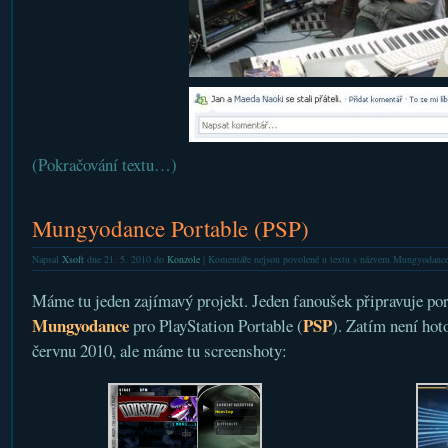
(Pokračování textu…)
Mungyodance Portable (PSP)
Napsal
Xsoft
dne 21. 5. 2010 do
Konzole
|
Komentáře nejsou povolené
u textu s názvem Mungyodance
Máme tu jeden zajímavý projekt. Jeden fanoušek připravuje por
Mungyodance
PSP
pro PlayStation Portable (
). Zatím není hoto
červnu 2010, ale máme tu screenshoty: