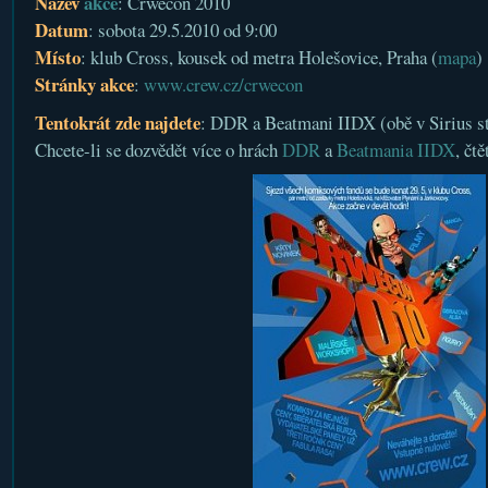
Název
akce
: Crwecon 2010
Datum
: sobota 29.5.2010 od 9:00
Místo
: klub Cross, kousek od metra Holešovice, Praha (
mapa
)
Stránky akce
:
www.crew.cz/crwecon
Tentokrát zde najdete
: DDR a Beatmani IIDX (obě v Sirius st
Chcete-li se dozvědět více o hrách
DDR
a
Beatmania IIDX
, čt