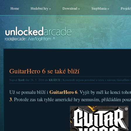
Home
Hudební hry
»
Download
»
StepMania
»
Projekt
GuitarHero 6 se také blíží
Napsal
Xsoft
dne 28. 5. 2010 do
KRÁTCE
|
Komentáře nejsou povolené
u textu s názvem GuitarHero 6 
GuitarHero 6
Už se pomalu blíží i
. Vyjít by měl ke konci toho
3
. Protože zas tak tyhle americké hry nemusím, přikládám pouze