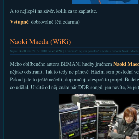
A to nejlepší na závěr, kolik za to zaplatíte.
Vstupné
: dobrovolné (čti zdarma)
Naoki Maeda (WiKi)
Napsal
Xsoft
dne 24. 5. 2010 do
Ze světa
|
Komentáře nejsou povolené
u textu s názvem Naoki Maeda
Naoki Mae
Mého oblíbeného autora BEMANI hudby jménem
nějako odstranit. Tak to tedy ne pánové. Házím sem poslední ver
Pokud jste to ještě nečetli, doporučuji alespoň to projet. Bude
co udělal. Určitě od něj znáte pár DDR songů, jen nevíte, že je 