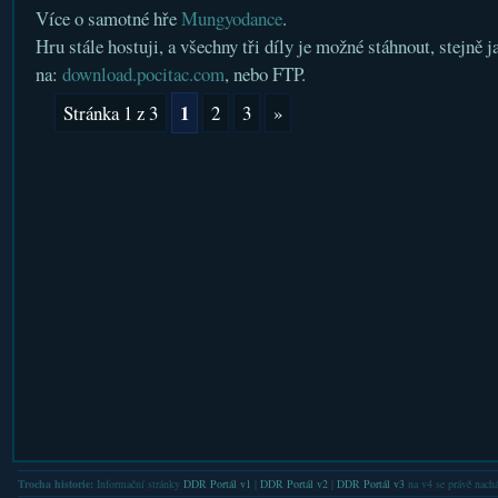
Více o samotné hře
Mungyodance
.
Hru stále hostuji, a všechny tři díly je možné stáhnout, stejně 
na:
download.pocitac.com
, nebo FTP.
1
Stránka 1 z 3
2
3
»
Trocha historie:
Informační stránky
DDR Portál v1
|
DDR Portál v2
|
DDR Portál v3
na v4 se právě nachá