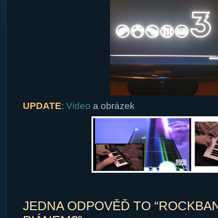
UPDATE
:
Video
a obrázek
JEDNA ODPOVĚĎ TO “ROCKBAN