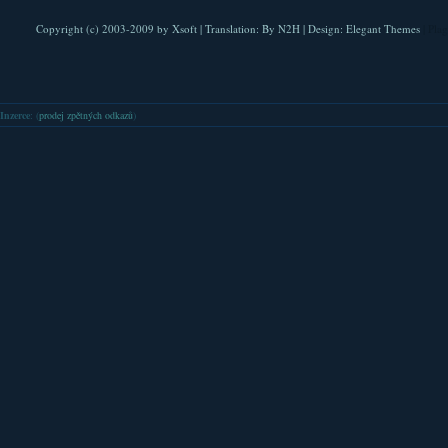
Copyright (c) 2003-2009 by
Xsoft
| Translation:
By N2H
| Design:
Elegant Themes
| Pla
Inzerce
: (
prodej zpětných odkazů
)