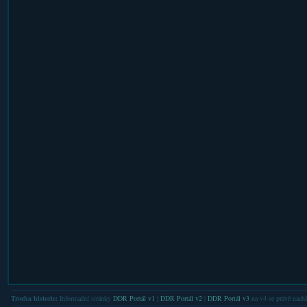
Trocha historie:
Informační stránky
DDR Portál v1
|
DDR Portál v2
|
DDR Portál v3
na v4 se právě nachá