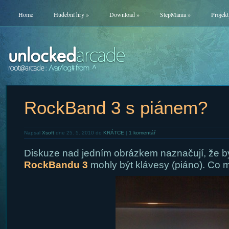
Home
Hudební hry
»
Download
»
StepMania
»
Projekt
RockBand 3 s piánem?
Napsal
Xsoft
dne 25. 5. 2010 do
KRÁTCE
|
1 komentář
Diskuze nad jedním obrázkem naznačují, že by
RockBandu 3
mohly být klávesy (piáno). Co m