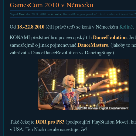
GamesCom 2010 v Německu
Napsal
Xsoft
dne 20. 8. 2010 do
Ze světa
|
Komentáře nejsou povolené
u textu s názvem GamesCom 
18.-22.8.2010
Od
(čili právě teď) se koná v Německém
Kolíně
.
DanceEvolution
KONAMI představí hru pro evropský trh
. Jed
DanceMasters
samozřejmě o jinak pojmenované
. (jakoby to ne
zahrávat s DanceDanceRevolution vs DancingStage).
DDR pro PS3
Také čekejte
(podporující PlayStation Move), kt
v USA. Ten Naoki se ale nacestuje, že?