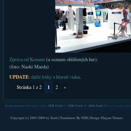
Zpráva od Konami
(a seznam ohlášených her).
(foto: Naoki Maeda)
UPDATE
:
další fotky a hlavně videa
.
1
Stránka 1 z 2
2
»
Trocha historie:
Informační stránky
DDR Portál v1
|
DDR Portál v2
|
DDR Portál v3
na v4 se právě nachá
Copyright (c) 2003-2009 by
Xsoft
| Translation:
By N2H
| Design:
Elegant Themes
| Pla