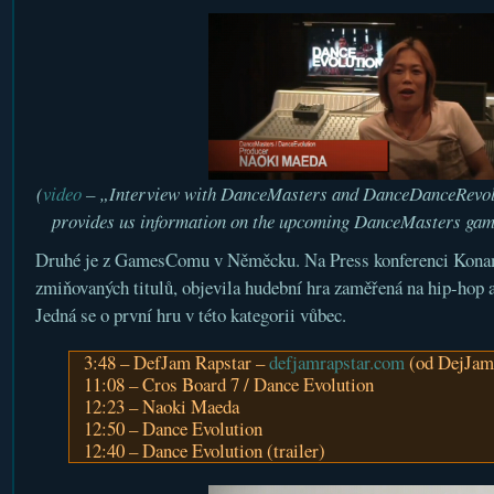
(
video
– „Interview with DanceMasters and DanceDanceRevol
provides us information on the upcoming DanceMasters game
Druhé je z GamesComu v Něměcku. Na Press konferenci Konam
zmiňovaných titulů, objevila hudební hra zaměřená na hip-hop a
Jedná se o první hru v této kategorii vůbec.
3:48 – DefJam Rapstar –
defjamrapstar.com
(od DejJam 
11:08 – Cros Board 7 / Dance Evolution
12:23 – Naoki Maeda
12:50 – Dance Evolution
12:40 – Dance Evolution (trailer)