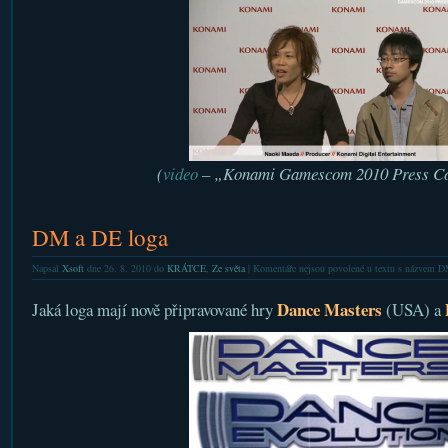
(
video
– „Konami Gamescom 2010 Press Co
DM a DE loga
Napsal
Xsoft
dne 26. 8. 2010 do
KRÁTCE
,
Ze světa
|
Komentáře nejsou povolené
u textu s názvem D
Dance Masters
Jaká loga mají nově připravované hry
(USA) a