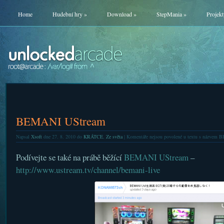
Home
Hudební hry
»
Download
»
StepMania
»
Projekt
BEMANI UStream
Napsal
Xsoft
dne 27. 8. 2010 do
KRÁTCE
,
Ze světa
|
Komentáře nejsou povolené
u textu s názvem 
Podívejte se také na prábě běžící
BEMANI UStream
–
http://www.ustream.tv/channel/bemani-live