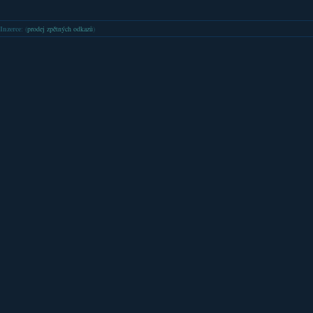
Inzerce
: (
prodej zpětných odkazů
)