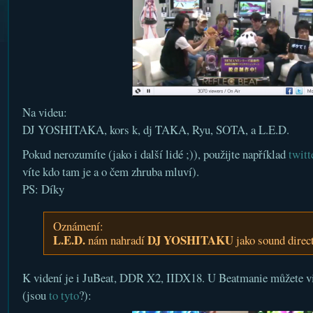
Na videu:
DJ YOSHITAKA, kors k, dj TAKA, Ryu, SOTA, a L.E.D.
Pokud nerozumíte (jako i další lidé ;)), použijte například
twitt
víte kdo tam je a o čem zhruba mluví).
PS: Díky
Oznámení:
L.E.D.
DJ YOSHITAKU
nám nahradí
jako sound direc
K videní je i JuBeat, DDR X2, IIDX18. U Beatmanie můžete vi
(jsou
to tyto
?):