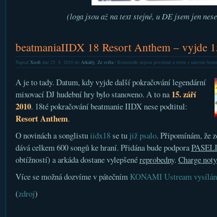
(loga jsou až na text stejné, u DE jsem jen nes
beatmaniaIIDX 18 Resort Anthem – vyjde 1
Napsal
Xsoft
dne 25. 8. 2010 do
Arkády
,
Ze světa
|
Komentáře nejsou povolené
u textu s názvem beat
A je to tady. Datum, kdy vyjde další pokračování legendární
15. září
mixovací DJ hudební hry bylo stanoveno. A to na
2010
. 18té pokračování beatmanie IIDX nese podtitul:
Resort Anthem
.
O novinách a songlistu
iidx18
se tu
již psalo
. Připomínám, že z
dává celkem 600 songů ke hraní. Přidána bude podpora
PASEL
obtížností) a arkáda dostane vylepšené
reprobedny
.
Charge noty
Více se možná dozvíme v pátečním
KONAMI Ustream vysílán
(
zdroj
)