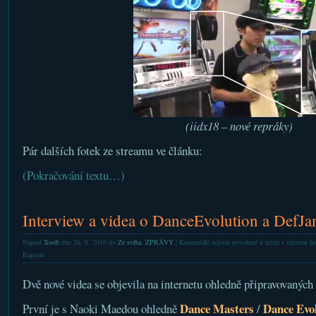
(iidx18 – nové repráky)
Pár dalších fotek ze streamu ve článku:
(Pokračování textu…)
Interview a videa o DanceEvolution a DefJa
Napsal
Xsoft
dne 26. 8. 2010 do
Ze světa
,
ZPRÁVY
|
Komentáře nejsou povolené
u textu s názvem In
Rapstar
Dvě nové videa se objevila na internetu ohledně připravovanýc
Dance Masters
Dance Evo
První je s Naoki Maedou ohledně
/