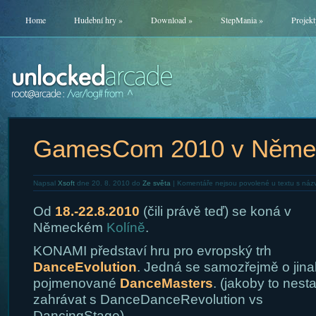
Home
Hudební hry
»
Download
»
StepMania
»
Projekt
GamesCom 2010 v Něme
Napsal
Xsoft
dne 20. 8. 2010 do
Ze světa
|
Komentáře nejsou povolené
u textu s ná
Od
18.-22.8.2010
(čili právě teď) se koná v
Německém
Kolíně
.
KONAMI představí hru pro evropský trh
DanceEvolution
. Jedná se samozřejmě o jina
pojmenované
DanceMasters
. (jakoby to nesta
zahrávat s DanceDanceRevolution vs
DancingStage).