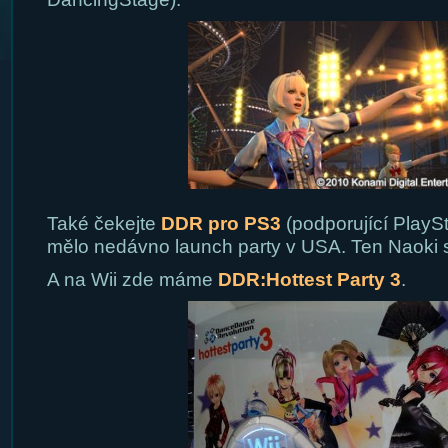
Také čekejte
DDR pro PS3
(podporující PlaySt
mělo nedávno launch party v USA. Ten Naoki s
A na Wii zde máme
DDR:Hottest Party 3
.