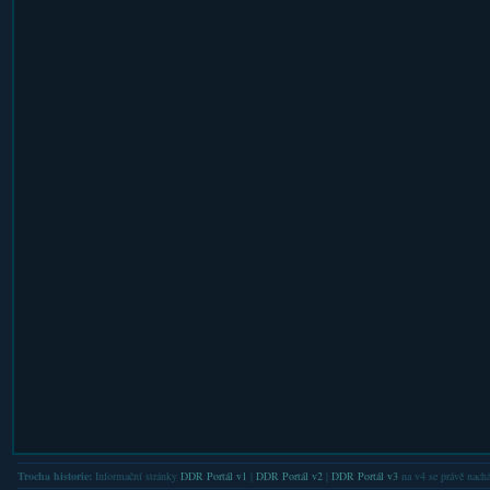
Trocha historie:
Informační stránky
DDR Portál v1
|
DDR Portál v2
|
DDR Portál v3
na v4 se právě nachá